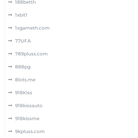
188betth
1xbit1
1xgameth.com
77UFA
789pluss.com
888pg
8lots.me
918Kiss
918kissauto
918kissme
9kpluss.com