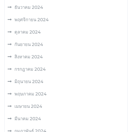
ธันวาคม 2024
พฤศจิกายน 2024
ตุลาคม 2024
กันยายน 2024
สิงหาคม 2024
กรกฎาคม 2024
มิถุนายน 2024
พฤษภาคม 2024
เมษายน 2024
มีนาคม 2024
กุมภาพันธ์ 2024