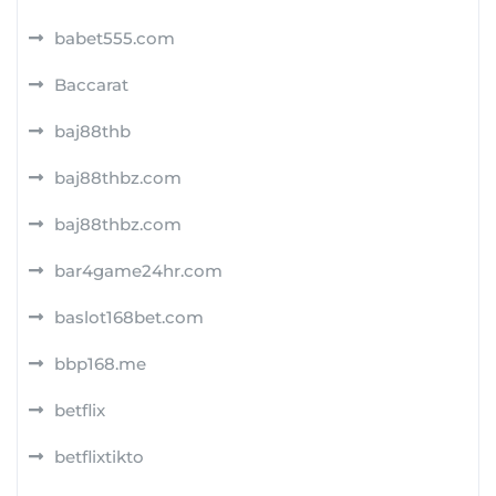
babet555.com
Baccarat
baj88thb
baj88thbz.com
baj88thbz.com
bar4game24hr.com
baslot168bet.com
bbp168.me
betflix
betflixtikto