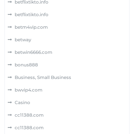
betflixtikto.info
betflixtikto.info
betm4vip.com
betway
betwin6666.com
bonus888
Business, Small Business
bwvip4.com
Casino
cc11388.com
cc11388.com