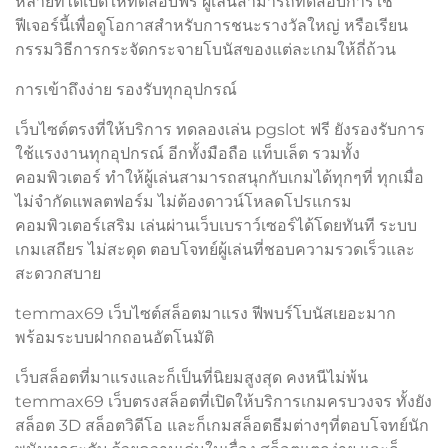
หลายที่ได้เปิดให้ทดสอบฟรี ผู้เล่นสามารถทดสอบการใช้
ฟีเจอร์นี้เพื่อดูโอกาสสำหรับการชนะรางวัลใหญ่ หรือเรียน
กรรมวิธีการกระจัดกระจายโบนัสของแต่ละเกมให้ถี่ถ้วน
การเข้าถึงง่าย รองรับทุกอุปกรณ์
เว็บไซต์ตรงที่ให้บริการ ทดลองเล่น pgslot ฟรี ยังรองรับการ
ใช้แรงงานทุกอุปกรณ์ อีกทั้งมือถือ แท็บเล็ต รวมทั้ง
คอมพิวเตอร์ ทำให้ผู้เล่นสามารถสนุกกับเกมได้ทุกๆที่ ทุกเมื่อ
ไม่จำกัดแพลตฟอร์ม ไม่ต้องดาวน์โหลดโปรแกรม
คอมพิวเตอร์เสริม เล่นผ่านเว็บเบราว์เซอร์ได้โดยทันที ระบบ
เกมเสถียร ไม่สะดุด ตอบโจทย์ผู้เล่นที่ชอบความรวดเร็วและ
สะดวกสบาย
temmax69 เว็บไซต์สล็อตมาแรง ฟีพบร์โบนัสเยอะมาก
พร้อมระบบฝากถอนอัตโนมัติ
เว็บสล็อตที่มาแรงและก็เป็นที่นิยมสูงสุด คงหนีไม่พ้น
temmax69 เว็บตรงสล็อตที่เปิดให้บริการเกมครบวงจร ทั้งยัง
สล็อต 3D สล็อตวิดีโอ และก็เกมสล็อตธีมต่างๆที่ตอบโจทย์นัก