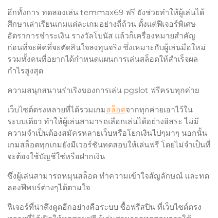
อีกทั้งการ ทดลองเล่น temmax69 ฟรี ยังช่วยทำให้ผู้เล่นได้
ศึกษาเล่าเรียนเกมแต่ละเกมอย่างถี่ถ้วน ตั้งแต่ฟีเจอร์พิเศษ
อัตราการชำระเงิน รางวัลโบนัส แล้วก็เครื่องหมายสำคัญ
ก่อนที่จะคิดที่จะตัดสินใจลงทุนจริง ซึ่งเหมาะกับผู้เล่นมือใหม่
รวมทั้งคนที่อยากได้กำหนดแผนการเล่นสล็อตให้สำเร็จผล
กำไรสูงสุด
ความสนุกสนานร่าเริงของการเล่น pgslot ฟรีครบทุกค่าย
เว็บไซต์ตรงหลายที่ได้รวมเกม
สล็อต
จากทุกค่ายเอาไว้ใน
ระบบเดียว ทำให้ผู้เล่นสามารถเลือกเล่นได้อย่างอิสระ ไม่มี
ความจำเป็นต้องสมัครหลายเว็บหรือโยกเงินไปๆมาๆ นอกนั้น
เกมสล็อตทุกเกมยังมีเวอร์ชันทดสอบให้เล่นฟรี โดยไม่จำเป็นที่
จะต้องใช้บัญชีใช่หรือฝากเงิน
ซึ่งผู้เล่นสามารถหมุนสล็อต ทำความเข้าใจสัญลักษณ์ และทด
ลองฟีพบร์ต่างๆได้ตามใจ
ฟีเจอร์ที่น่าดึงดูดอีกอย่างคือระบบ ซื้อฟรีสปิน ที่เว็บไซต์ตรง