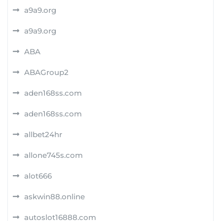
a9a9.org
a9a9.org
ABA
ABAGroup2
aden168ss.com
aden168ss.com
allbet24hr
allone745s.com
alot666
askwin88.online
autoslot16888.com