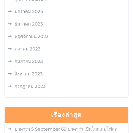
มกราคม 2024
ธันวาคม 2023
พฤศจิกายน 2023
ตุลาคม 2023
กันยายน 2023
สิงหาคม 2023
กรกฎาคม 2023
เรื่องล่าสุด
บาคาร่า 5 September 69 บาคาร่า เปิดโลกเกมไพ่สด