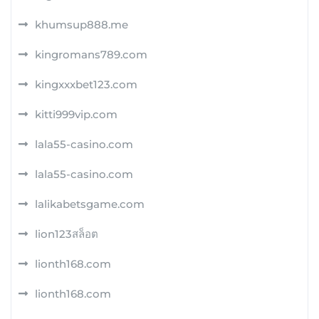
khumsup888.me
kingromans789.com
kingxxxbet123.com
kitti999vip.com
lala55-casino.com
lala55-casino.com
lalikabetsgame.com
lion123สล็อต
lionth168.com
lionth168.com