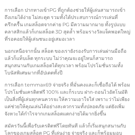
การเลือก ปากทางเข้าPG ที่ถูกต้องช่วยให้ผู้เล่นสามารถเข้า
ถึงเกมได้ง่าย ไม่สะดุด รวมทั้งได้ประสบการณ์การเล่นที่
ครึกครื้น เกมสล็อตจากค่าย PG มีความมากมาย ทั้งรูปแบบ
คลาสสิกแล้วก็เกมสล็อต 3D สุดล้ำ พร้อมรางวัลแจ็คพอตใหญ่
ที่รอคอยให้ผู้เล่นชนะอยู่เสมอเวลา
นอกเหนือจากนั้น สล็อต ของเรายังรองรับการเล่นผ่านมือถือ
แล้วก็แท็บเล็ต ทุกระบบ ไม่ว่าคุณจะอยู่ไหนก็สามารถ
สนุกสนานกับเกมสล็อตได้ทุกเวลา พร้อมโปรโมชั่นรวมทั้ง
โบนัสพิเศษมากที่อัปเดตทั้งปี
การเลือก temmax69 จ่ายจริง ที่มั่นคงและก็เชื่อถือได้ พร้อม
โปรโมชั่นเครดิตฟรี 100% และก็ระบบ ฝาก-ถอนไวอัตโนมัติ
เป็นสิ่งที่ผู้เล่นทุกคนควรจะให้ความเอาใจใส่ เพราะว่าไม่เพียง
แค่ช่วยให้คุณเล่นได้อย่างสะดวกรวมทั้งปลอดภัย แต่ยังเพิ่ม
จังหวะได้กำไรจากเกมสล็อตแตกง่ายได้มากยิ่งขึ้น
สมัครวันนี้เพื่อรับเครดิตฟรีโดยทันที แล้วก็เริ่มสนุกสนานกับ
โลกของเกมสล็อต PG ที่เล่นง่าย จ่ายจริง และก็พร้อมมอบ