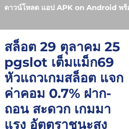
Skip
to
content
สล็อต 29 ตุลาคม 25
pgslot เต็มแม็ก69
หัวแถวเกมสล็อต แจก
ค่าคอม 0.7% ฝาก-
ถอน สะดวก เกมมา
แรง อัตตราชนะสูง