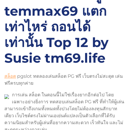
temmax69 แตก
เท่าไหร่ ถอนได้
เท่านั้น Top 12 by
Susie tm69.life
สล็อต
pgslot ทดลองเล่นสล็อต PG ฟรี เว็บตรงไม่สะดุด เล่น
ฟรีครบทุกค่าย
การเล่น สล็อต ในตอนนี้ไม่ใช่เรื่องยากอีกต่อไป โดย
เฉพาะอย่างยิ่งการ ทดสอบเล่นสล็อต PG ฟรี ที่ทำให้ผู้เล่น
สามารถเข้าถึงเกมทั้งหมดทั้งปวงโดยไม่ต้องลงทุนสักบาท
เดียว เว็บไซต์ตรงไม่ผ่านเอเย่นต์แปลงเป็นตัวเลือกที่ได้รับ
ความนิยมสำหรับผู้เล่นที่อยากความสะดวก เร็วทันใจ และไม่
สะดุดระหว่างการเล่น