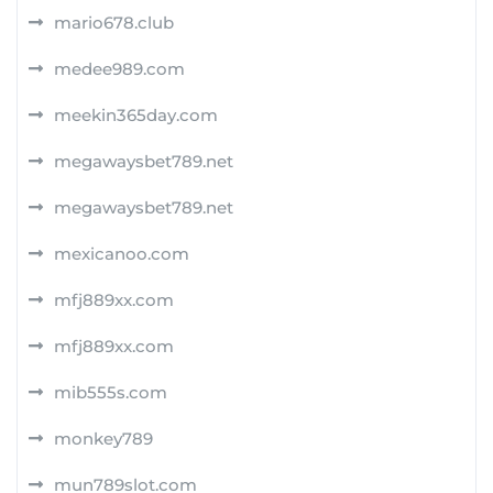
mario678.club
medee989.com
meekin365day.com
megawaysbet789.net
megawaysbet789.net
mexicanoo.com
mfj889xx.com
mfj889xx.com
mib555s.com
monkey789
mun789slot.com