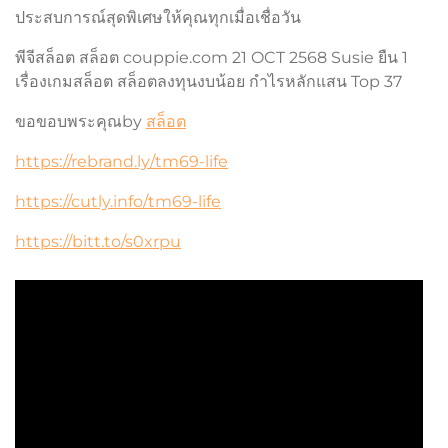
ประสบการณ์สุดพิเศษให้คุณทุกเมื่อเชื่อวัน
พีจีสล็อต สล็อต couppie.com 21 OCT 2568 Susie ยืน 1
เรื่องเกมสล็อต สล็อตลงทุนงบน้อย กำไรหลักแสน Top 37
ขอขอบพระคุณby
สล็อต
https://rebrand.ly/tm69-life
https://cutly.info/tm69-life
https://bitt.to/s0xrpu