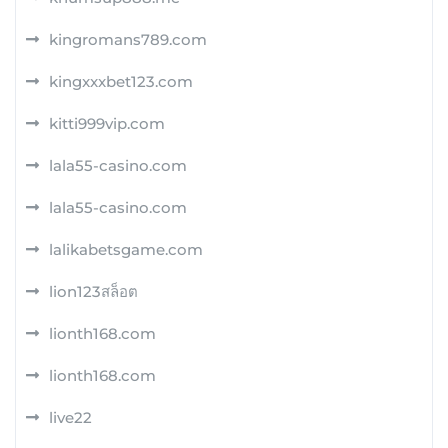
kingromans789.com
kingxxxbet123.com
kitti999vip.com
lala55-casino.com
lala55-casino.com
lalikabetsgame.com
lion123สล็อต
lionth168.com
lionth168.com
live22