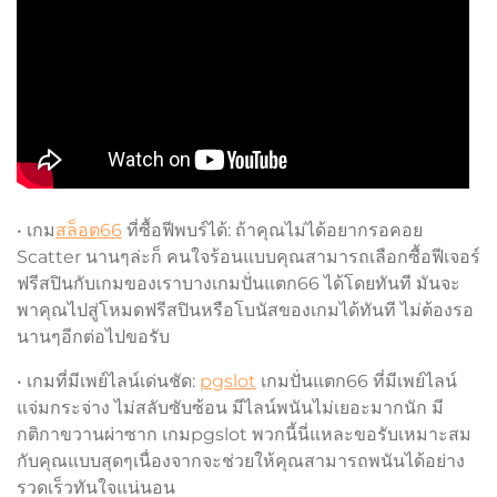
• เกม
สล็อต66
ที่ซื้อฟีพบร์ได้: ถ้าคุณไม่ได้อยากรอคอย
Scatter นานๆล่ะก็ คนใจร้อนแบบคุณสามารถเลือกซื้อฟีเจอร์
ฟรีสปินกับเกมของเราบางเกมปั่นแตก66 ได้โดยทันที มันจะ
พาคุณไปสู่โหมดฟรีสปินหรือโบนัสของเกมได้ทันที ไม่ต้องรอ
นานๆอีกต่อไปขอรับ
• เกมที่มีเพย์ไลน์เด่นชัด:
pgslot
เกมปั่นแตก66 ที่มีเพย์ไลน์
แจ่มกระจ่าง ไม่สลับซับซ้อน มีไลน์พนันไม่เยอะมากนัก มี
กติกาขวานผ่าซาก เกมpgslot พวกนี้นี่แหละขอรับเหมาะสม
กับคุณแบบสุดๆเนื่องจากจะช่วยให้คุณสามารถพนันได้อย่าง
รวดเร็วทันใจแน่นอน