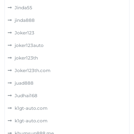
Jinda55
jinda888
Joker123
joker123auto
joker123th
Joker123th.com
juad888
Judhai168
k1gt-auto.com
k1gt-auto.com
khumsup888.me