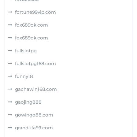
fortune99vip.com
fox689ok.com
fox689ok.com
fullslotpg
fullslotpg168.com
funny18
gachawin168.com
gaojing888
gowingo88.com
grandufa99.com