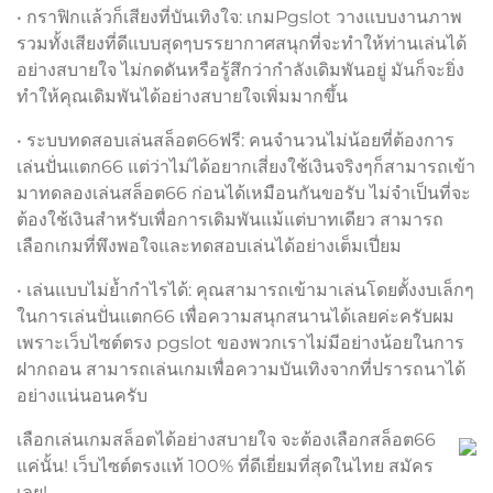
• กราฟิกแล้วก็เสียงที่บันเทิงใจ: เกมPgslot วางแบบงานภาพ
รวมทั้งเสียงที่ดีแบบสุดๆบรรยากาศสนุกที่จะทำให้ท่านเล่นได้
อย่างสบายใจ ไม่กดดันหรือรู้สึกว่ากำลังเดิมพันอยู่ มันก็จะยิ่ง
ทำให้คุณเดิมพันได้อย่างสบายใจเพิ่มมากขึ้น
• ระบบทดสอบเล่นสล็อต66ฟรี: คนจำนวนไม่น้อยที่ต้องการ
เล่นปั่นแตก66 แต่ว่าไม่ได้อยากเสี่ยงใช้เงินจริงๆก็สามารถเข้า
มาทดลองเล่นสล็อต66 ก่อนได้เหมือนกันขอรับ ไม่จำเป็นที่จะ
ต้องใช้เงินสำหรับเพื่อการเดิมพันแม้แต่บาทเดียว สามารถ
เลือกเกมที่พึงพอใจและทดสอบเล่นได้อย่างเต็มเปี่ยม
• เล่นแบบไม่ย้ำกำไรได้: คุณสามารถเข้ามาเล่นโดยตั้งงบเล็กๆ
ในการเล่นปั่นแตก66 เพื่อความสนุกสนานได้เลยค่ะครับผม
เพราะเว็บไซต์ตรง pgslot ของพวกเราไม่มีอย่างน้อยในการ
ฝากถอน สามารถเล่นเกมเพื่อความบันเทิงจากที่ปรารถนาได้
อย่างแน่นอนครับ
เลือกเล่นเกมสล็อตได้อย่างสบายใจ จะต้องเลือกสล็อต66
แค่นั้น! เว็บไซต์ตรงแท้ 100% ที่ดีเยี่ยมที่สุดในไทย สมัคร
เลย!