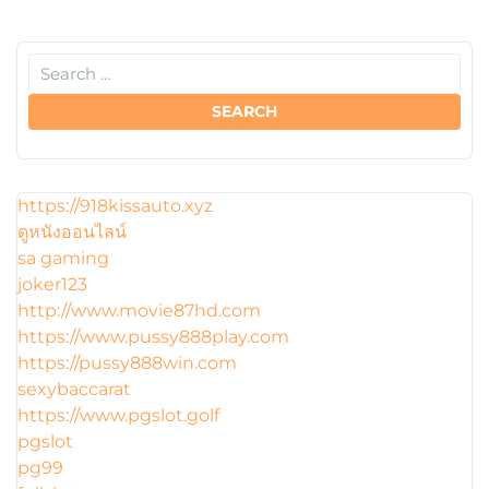
https://918kissauto.xyz
ดูหนังออนไลน์
sa gaming
joker123
http://www.movie87hd.com
https://www.pussy888play.com
https://pussy888win.com
sexybaccarat
https://www.pgslot.golf
pgslot
pg99