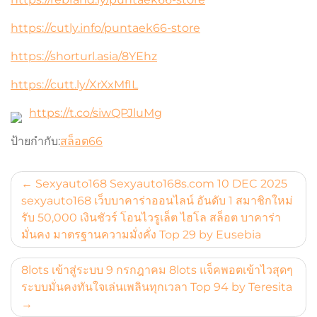
https://cutly.info/puntaek66-store
https://shorturl.asia/8YEhz
https://cutt.ly/XrXxMfIL
https://t.co/siwQPJluMg
ป้ายกำกับ:
สล็อต66
แนะแนว
Sexyauto168 Sexyauto168s.com 10 DEC 2025
sexyauto168 เว็บบาคาร่าออนไลน์ อันดับ 1 สมาชิกใหม่
เรื่อง
รับ 50,000 เงินชัวร์ โอนไวรูเล็ต ไฮโล สล็อต บาคาร่า
มั่นคง มาตรฐานความมั่งคั่ง Top 29 by Eusebia
8lots เข้าสู่ระบบ 9 กรกฎาคม 8lots แจ็คพอตเข้าไวสุดๆ
ระบบมั่นคงทันใจเล่นเพลินทุกเวลา Top 94 by Teresita