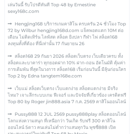
เล่นวันนี้ รับโปรดีทันที Top 48 by Ernestine
sexy168c.com
Hengjing168 บริการเกมคาสิโน ครบครัน 24 ชั่วโมง Top
72 by Wilbur hengjing168d.com แจ็คพอตแตก 10M ต่อ
เดือน ไม่ติดเทิร์น ไลฟ์สด สล็อต ยิงปลา กีฬา ไพ่ สล็อต168
ลงทุนทั้งที่ต้อง ที่นี่เท่านั้น 17 กันยายน 26
สล็อต168 29 กันยา 2026 สล็อตเว็บตรง เว็บเดียวครบ ทั้ง
สล็อตและบาคาร่า ทุกยอดฝาก 10% ฝาก-ถอน อัตโนมัติ คุ้มค่า
การเดิมพัน ที่สุดในวงการ สล็อต168 เริ่มก่อนวันนี้ มีลุ้นก่อนใคร
Top 2 by Edna tangtem168e.com
เว็บแม่ สล็อตเว็บตรง เว็บแตกง่าย สล็อตแตกง่าย มีจริง
ไหม? เจาะลึกระบบเกม ฟีเจอร์ และปัจจัยที่เกี่ยวข้อง เครดิตฟรี
Top 80 by Roger jin888.asia 7 ก.ค. 2569 คาสิโนออนไลน์
Pussy888 12 JUL 2569 pussy888play สล็อตออนไลน์
โลกแห่งความสนุก ที่เหนือกว่า วันเกิด รับฟรี 300 คาสิโน
ออนไลน์ 5ดาว คนเล่นไม่ต่ำกว่าแสนทุกวัน พุซซี่888 เปิด
ประสบการณ์ใหม่ทันที Top 68 by Maxie