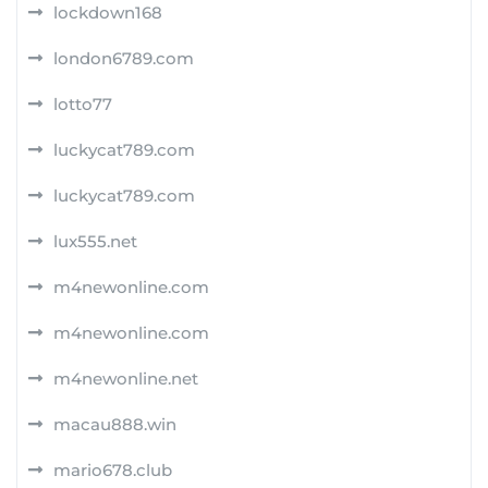
lockdown168
london6789.com
lotto77
luckycat789.com
luckycat789.com
lux555.net
m4newonline.com
m4newonline.com
m4newonline.net
macau888.win
mario678.club