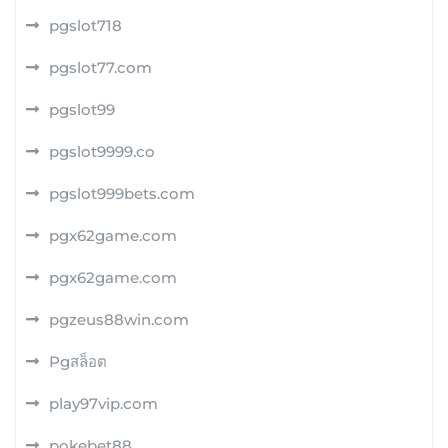
pgslot718
pgslot77.com
pgslot99
pgslot9999.co
pgslot999bets.com
pgx62game.com
pgx62game.com
pgzeus88win.com
Pgสล็อต
play97vip.com
pokebet88