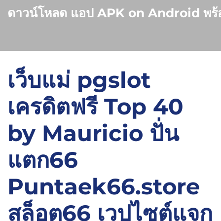
Skip
to
content
เว็บแม่ pgslot
เครดิตฟรี Top 40
by Mauricio ปั่น
แตก66
Puntaek66.store
สล็อต66 เวปไซต์แจก