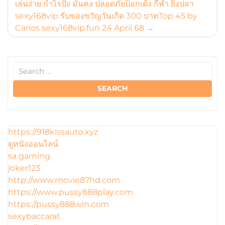
เล่นง่าย กำไรปัง มั่นคง ปลอดภัยป็อกเด้ง กีฬา ยิงปลา
sexy168vip รับของขวัญวันเกิด 300 บาทTop 45 by
Carlos sexy168vip.fun 24 April 68
https://918kissauto.xyz
ดูหนังออนไลน์
sa gaming
joker123
http://www.movie87hd.com
https://www.pussy888play.com
https://pussy888win.com
sexybaccarat