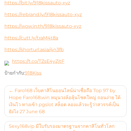
https://bit.ly/918kissauto-xyz
https://rebrand.ly/918kissauto-xyz
https://wow.in.th/918kissauto-xyz
https://cutt.ly/traM4t8a
https://shorturl.asia/4n3fb
https://t.co/TZsE4yZjtF
ป้ายกำกับ:
918Kiss
แนะแนว
Faro168 เว็บคาสิโนออนไลน์น่าเชื่อถือ Top 97 by
Hope Faro168.win หมุนวงล้อลุ้นโชคใหญ่ ถอนง่าย ได้
เรื่อง
เงินไว ทางเข้า pgslot สล็อต ลองแล้วจะรู้ว่าสวรรค์เป็น
ยังไง 27 June 68
Sexy168vip มีใบรับรองมาตรฐานจากคาสิโนทั่วโลก