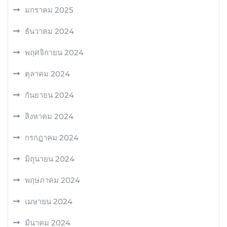
มกราคม 2025
ธันวาคม 2024
พฤศจิกายน 2024
ตุลาคม 2024
กันยายน 2024
สิงหาคม 2024
กรกฎาคม 2024
มิถุนายน 2024
พฤษภาคม 2024
เมษายน 2024
มีนาคม 2024