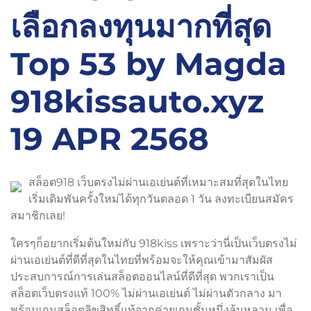
เลือกลงทุนมากที่สุด
Top 53 by Magda
918kissauto.xyz
19 APR 2568
สล็อต918 เว็บตรงไม่ผ่านเอเย่นต์ที่เหมาะสมที่สุดในไทย
เริ่มเดิมพันครั้งใหม่ได้ทุกวันตลอด 1 วัน ลงทะเบียนสมัคร
สมาชิกเลย!
ใครๆก็อยากเริ่มต้นใหม่กับ 918kiss เพราะว่านี่เป็นเว็บตรงไม่
ผ่านเอเย่นต์ที่ดีที่สุดในไทยที่พร้อมจะให้คุณเข้ามาสัมผัส
ประสบการณ์การเล่นสล็อตออนไลน์ที่ดีที่สุด พวกเราเป็น
สล็อตเว็บตรงแท้ 100% ไม่ผ่านเอเย่นต์ ไม่ผ่านตัวกลาง มา
พร้อมเกมสล็อตลิขสิทธิ์แท้จากค่ายเกมชั้นหนึ่งล้นหลาม เพื่อ