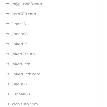
infyplus888.com
item388.com
Jinda55
jinda888
Joker123
joker123auto
joker123th
Joker123th.com
juad888
Judhai168
k1gt-auto.com