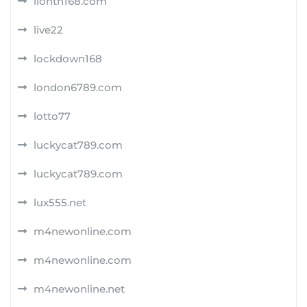
lionth168.com
live22
lockdown168
london6789.com
lotto77
luckycat789.com
luckycat789.com
lux555.net
m4newonline.com
m4newonline.com
m4newonline.net