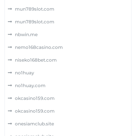
mun789slot.com
mun789slot.com
nbwin.me
nemo168casino.com
niseko168bet.com
no1huay
no1huay.com
okcasino159.com
okcasino159.com
onesiamclub.site