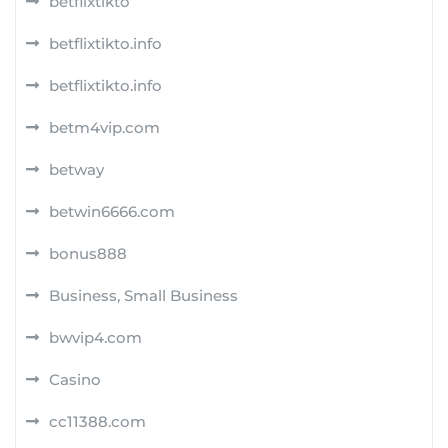
betflixtikto
betflixtikto.info
betflixtikto.info
betm4vip.com
betway
betwin6666.com
bonus888
Business, Small Business
bwvip4.com
Casino
cc11388.com