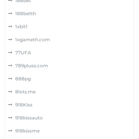
188bet
188betth
1xbit1
1xgameth.com
77UFA
789pluss.com
888pg
8lots.me
918Kiss
918kissauto
918kissme