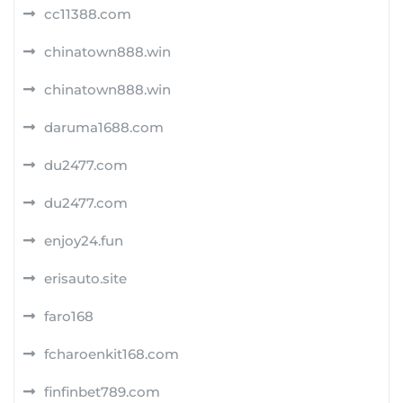
cc11388.com
chinatown888.win
chinatown888.win
daruma1688.com
du2477.com
du2477.com
enjoy24.fun
erisauto.site
faro168
fcharoenkit168.com
finfinbet789.com