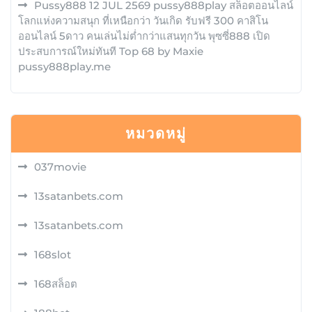
Pussy888 12 JUL 2569 pussy888play สล็อตออนไลน์
โลกแห่งความสนุก ที่เหนือกว่า วันเกิด รับฟรี 300 คาสิโน
ออนไลน์ 5ดาว คนเล่นไม่ต่ำกว่าแสนทุกวัน พุซซี่888 เปิด
ประสบการณ์ใหม่ทันที Top 68 by Maxie
pussy888play.me
หมวดหมู่
037movie
13satanbets.com
13satanbets.com
168slot
168สล็อต