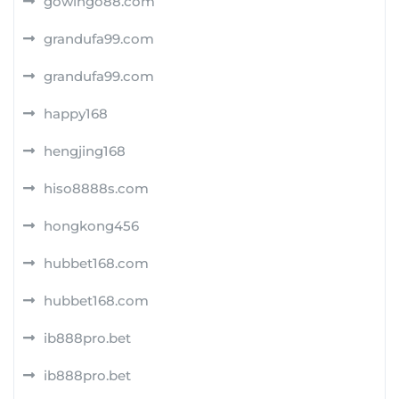
gowingo88.com
grandufa99.com
grandufa99.com
happy168
hengjing168
hiso8888s.com
hongkong456
hubbet168.com
hubbet168.com
ib888pro.bet
ib888pro.bet