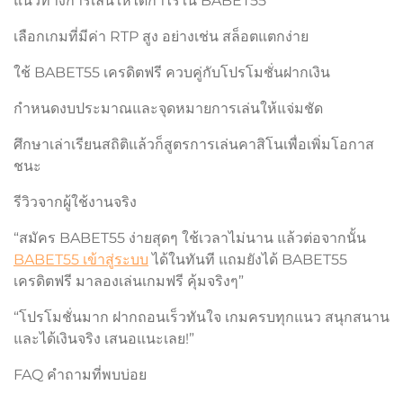
แนวทางการเล่นให้ได้กำไรใน BABET55
เลือกเกมที่มีค่า RTP สูง อย่างเช่น สล็อตแตกง่าย
ใช้ BABET55 เครดิตฟรี ควบคู่กับโปรโมชั่นฝากเงิน
กำหนดงบประมาณและจุดหมายการเล่นให้แจ่มชัด
ศึกษาเล่าเรียนสถิติแล้วก็สูตรการเล่นคาสิโนเพื่อเพิ่มโอกาส
ชนะ
รีวิวจากผู้ใช้งานจริง
“สมัคร BABET55 ง่ายสุดๆ ใช้เวลาไม่นาน แล้วต่อจากนั้น
BABET55 เข้าสู่ระบบ
ได้ในทันที แถมยังได้ BABET55
เครดิตฟรี มาลองเล่นเกมฟรี คุ้มจริงๆ”
“โปรโมชั่นมาก ฝากถอนเร็วทันใจ เกมครบทุกแนว สนุกสนาน
และได้เงินจริง เสนอแนะเลย!”
FAQ คำถามที่พบบ่อย