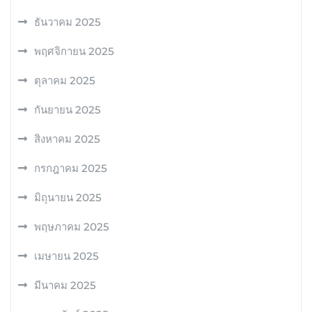
ธันวาคม 2025
พฤศจิกายน 2025
ตุลาคม 2025
กันยายน 2025
สิงหาคม 2025
กรกฎาคม 2025
มิถุนายน 2025
พฤษภาคม 2025
เมษายน 2025
มีนาคม 2025