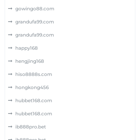
gowingo88.com
grandufa99.com
grandufa99.com
happy168
hengjing168
hiso8888s.com
hongkong456
hubbet168.com
hubbet168.com
ib888pro.bet
ib888pro.bet