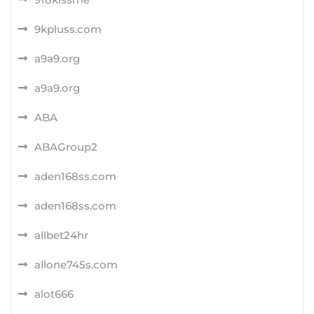
9kpluss.com
a9a9.org
a9a9.org
ABA
ABAGroup2
aden168ss.com
aden168ss.com
allbet24hr
allone745s.com
alot666