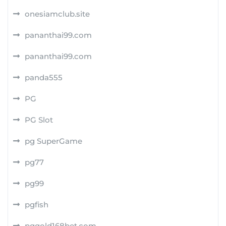
onesiamclub.site
pananthai99.com
pananthai99.com
panda555
PG
PG Slot
pg SuperGame
pg77
pg99
pgfish
pggold168bet.com