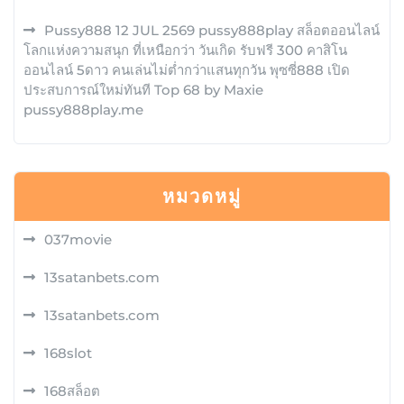
Pussy888 12 JUL 2569 pussy888play สล็อตออนไลน์
โลกแห่งความสนุก ที่เหนือกว่า วันเกิด รับฟรี 300 คาสิโน
ออนไลน์ 5ดาว คนเล่นไม่ต่ำกว่าแสนทุกวัน พุซซี่888 เปิด
ประสบการณ์ใหม่ทันที Top 68 by Maxie
pussy888play.me
หมวดหมู่
037movie
13satanbets.com
13satanbets.com
168slot
168สล็อต