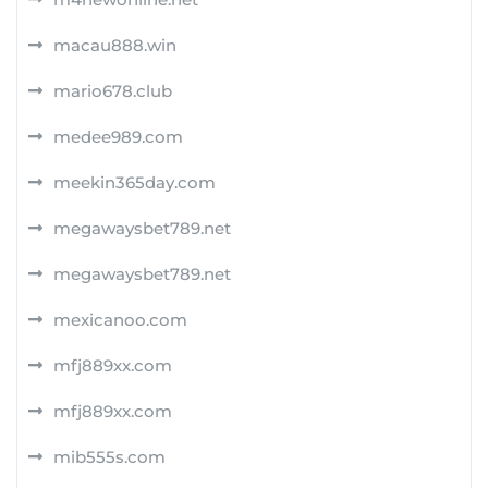
macau888.win
mario678.club
medee989.com
meekin365day.com
megawaysbet789.net
megawaysbet789.net
mexicanoo.com
mfj889xx.com
mfj889xx.com
mib555s.com