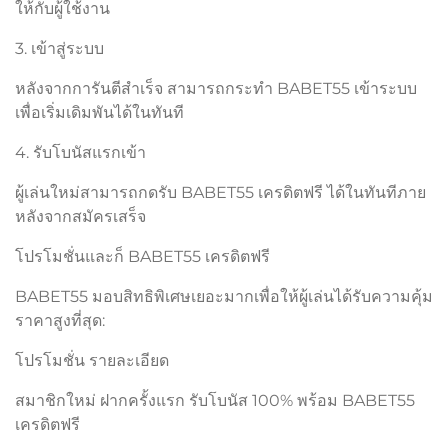
ให้กับผู้ใช้งาน
3. เข้าสู่ระบบ
หลังจากการันตีสำเร็จ สามารถกระทำ BABET55 เข้าระบบ
เพื่อเริ่มเดิมพันได้ในทันที
4. รับโบนัสแรกเข้า
ผู้เล่นใหม่สามารถกดรับ BABET55 เครดิตฟรี ได้ในทันทีภาย
หลังจากสมัครเสร็จ
โปรโมชั่นและก็ BABET55 เครดิตฟรี
BABET55 มอบสิทธิพิเศษเยอะมากเพื่อให้ผู้เล่นได้รับความคุ้ม
ราคาสูงที่สุด:
โปรโมชั่น รายละเอียด
สมาชิกใหม่ ฝากครั้งแรก รับโบนัส 100% พร้อม BABET55
เครดิตฟรี