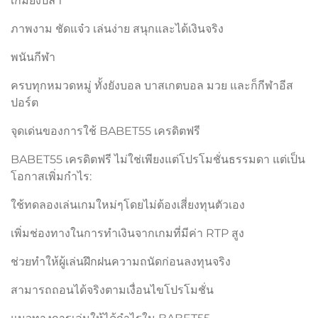
เกมยิงปลา
ภาพงาม ชัดแจ๋ว เล่นง่าย สนุกและได้เงินจริง
พนันกีฬา
ครบทุกหมวดหมู่ ทั้งยังบอล บาสเกตบอล มวย และก็กีฬาอีส
ปอร์ต
จุดเด่นของการใช้ BABET55 เครดิตฟรี
BABET55 เครดิตฟรี ไม่ใช่เพียงแต่โปรโมชั่นธรรมดา แต่เป็น
โอกาสเพิ่มกำไร:
ใช้ทดลองเล่นเกมใหม่ๆโดยไม่ต้องเสี่ยงทุนตัวเอง
เพิ่มช่องทางในการทำเงินจากเกมที่มีค่า RTP สูง
ช่วยทำให้ผู้เล่นฝึกฝนความถนัดก่อนลงทุนจริง
สามารถถอนได้จริงตามเงื่อนไขโปรโมชั่น