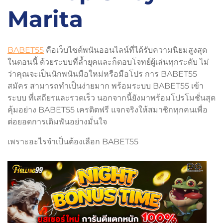
Marita
BABET55
คือเว็บไซต์พนันออนไลน์ที่ได้รับความนิยมสูงสุด
ในตอนนี้ ด้วยระบบที่ล้ำยุคและก็ตอบโจทย์ผู้เล่นทุกระดับ ไม่
ว่าคุณจะเป็นนักพนันมือใหม่หรือมือโปร การ BABET55
สมัคร สามารถทำเป็นง่ายมาก พร้อมระบบ BABET55 เข้า
ระบบ ที่เสถียรและรวดเร็ว นอกจากนี้ยังมาพร้อมโปรโมชั่นสุด
คุ้มอย่าง BABET55 เครดิตฟรี แจกจริงให้สมาชิกทุกคนเพื่อ
ต่อยอดการเดิมพันอย่างมั่นใจ
เพราะอะไรจำเป็นต้องเลือก BABET55