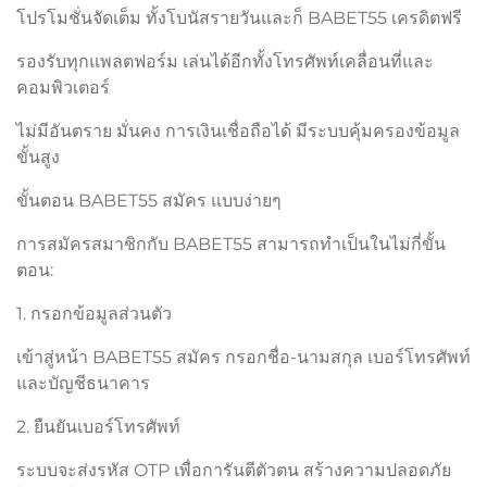
โปรโมชั่นจัดเต็ม ทั้งโบนัสรายวันและก็ BABET55 เครดิตฟรี
รองรับทุกแพลตฟอร์ม เล่นได้อีกทั้งโทรศัพท์เคลื่อนที่และ
คอมพิวเตอร์
ไม่มีอันตราย มั่นคง การเงินเชื่อถือได้ มีระบบคุ้มครองข้อมูล
ขั้นสูง
ขั้นตอน BABET55 สมัคร แบบง่ายๆ
การสมัครสมาชิกกับ BABET55 สามารถทำเป็นในไม่กี่ขั้น
ตอน:
1. กรอกข้อมูลส่วนตัว
เข้าสู่หน้า BABET55 สมัคร กรอกชื่อ-นามสกุล เบอร์โทรศัพท์
และบัญชีธนาคาร
2. ยืนยันเบอร์โทรศัพท์
ระบบจะส่งรหัส OTP เพื่อการันตีตัวตน สร้างความปลอดภัย