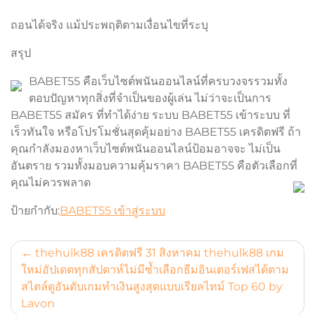
ถอนได้จริง แม้ประพฤติตามเงื่อนไขที่ระบุ
สรุป
BABET55 คือเว็บไซต์พนันออนไลน์ที่ครบวงจรรวมทั้ง
ตอบปัญหาทุกสิ่งที่จำเป็นของผู้เล่น ไม่ว่าจะเป็นการ
BABET55 สมัคร ที่ทำได้ง่าย ระบบ BABET55 เข้าระบบ ที่
เร็วทันใจ หรือโปรโมชั่นสุดคุ้มอย่าง BABET55 เครดิตฟรี ถ้า
คุณกำลังมองหาเว็บไซต์พนันออนไลน์ป้อมอาจจะ ไม่เป็น
อันตราย รวมทั้งมอบความคุ้มราคา BABET55 คือตัวเลือกที่
คุณไม่ควรพลาด
ป้ายกำกับ:
BABET55 เข้าสู่ระบบ
แนะแนว
thehulk88 เครดิตฟรี 31 สิงหาคม thehulk88 เกม
ใหม่อัปเดตทุกสัปดาห์ไม่มีซ้ำเลือกธีมอินเตอร์เฟสได้ตาม
เรื่อง
สไตล์ดูอันดับเกมทำเงินสูงสุดแบบเรียลไทม์ Top 60 by
Lavon