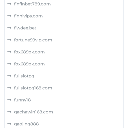
finfinbet789.com
finnivips.com
fiwdee.bet
fortune99vip.com
fox689ok.com
fox689ok.com
fullslotpg
fullslotpg168.com
funny18
gachawin168.com
gaojing888