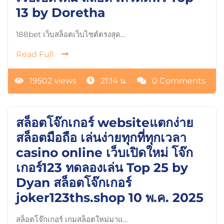
13 by Doretha
188bet เว็บสล็อตเว็บไซต์ตรงสุด…
Read Full
19502 views
21:14 น.
0 Comments
สล็อตโจ๊กเกอร์ websiteแตกง่าย
สล็อตมือถือ เล่นง่ายทุกที่ทุกเวลา
casino online เว็บเปิดใหม่ โจ๊ก
เกอร์123 ทดลองเล่น Top 25 by
Dyan สล็อตโจ๊กเกอร์
joker123ths.shop 10 พ.ค. 2025
สล็อตโจ๊กเกอร์ เกมสล็อตใหม่มาแ…