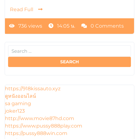
Read Full
736 views
14:05 น.
0 Comments
https://918kissauto.xyz
ดูหนังออนไลน์
sa gaming
joker123
http://www.movie87hd.com
https://www.pussy888play.com
https://pussy888win.com