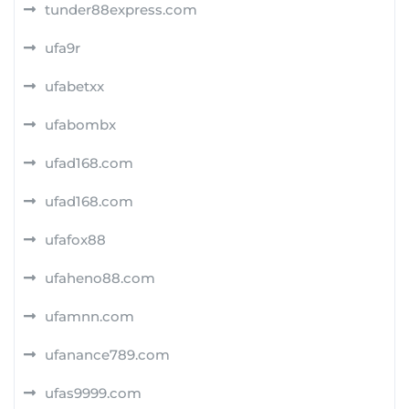
tunder88express.com
ufa9r
ufabetxx
ufabombx
ufad168.com
ufad168.com
ufafox88
ufaheno88.com
ufamnn.com
ufanance789.com
ufas9999.com