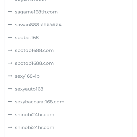
sagame168th.com
sawan888 ทดลองเล่น
sbobet168
sbotop1688.com
sbotop1688.com
sexy168vip
sexyauto168
sexybaccarat168.com
shinobi24hr.com
shinobi24hr.com