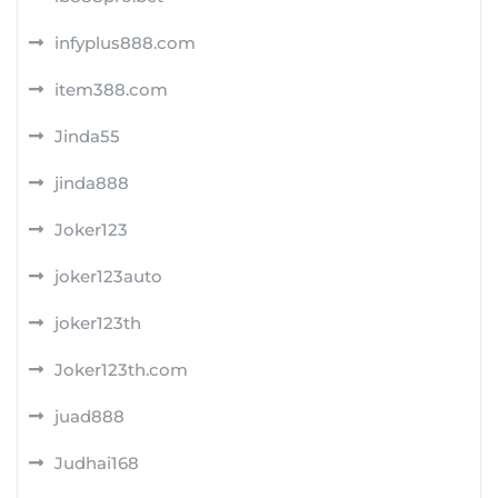
infyplus888.com
item388.com
Jinda55
jinda888
Joker123
joker123auto
joker123th
Joker123th.com
juad888
Judhai168