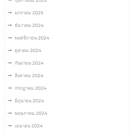
กุมภาพันธ์ 2025
มกราคม 2025
ธันวาคม 2024
พฤศจิกายน 2024
ตุลาคม 2024
กันยายน 2024
สิงหาคม 2024
กรกฎาคม 2024
มิถุนายน 2024
พฤษภาคม 2024
เมษายน 2024