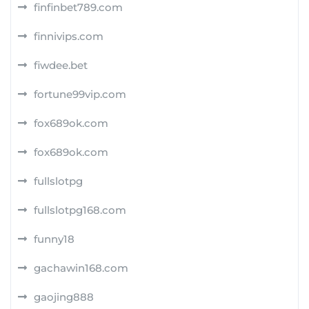
finfinbet789.com
finnivips.com
fiwdee.bet
fortune99vip.com
fox689ok.com
fox689ok.com
fullslotpg
fullslotpg168.com
funny18
gachawin168.com
gaojing888