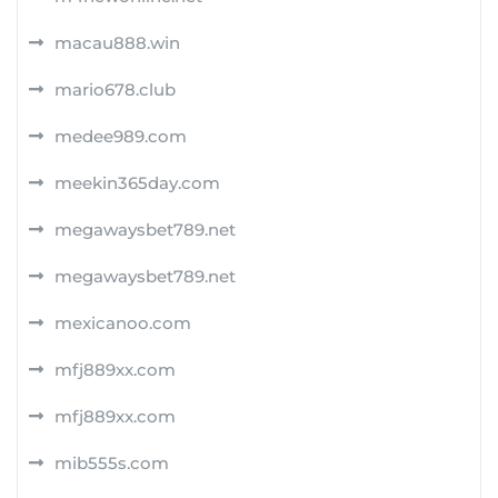
macau888.win
mario678.club
medee989.com
meekin365day.com
megawaysbet789.net
megawaysbet789.net
mexicanoo.com
mfj889xx.com
mfj889xx.com
mib555s.com