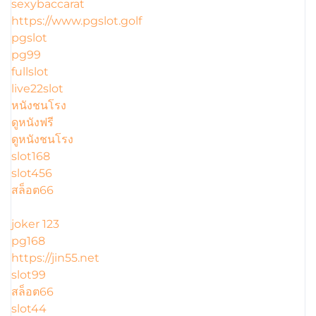
sexybaccarat
https://www.pgslot.golf
pgslot
pg99
fullslot
live22slot
หนังชนโรง
ดูหนังฟรี
ดูหนังชนโรง
slot168
slot456
สล็อต66
joker 123
pg168
https://jin55.net
slot99
สล็อต66
slot44