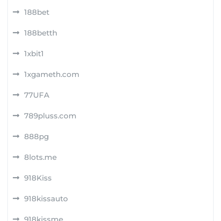
188bet
188betth
1xbit1
1xgameth.com
77UFA
789pluss.com
888pg
8lots.me
918Kiss
918kissauto
918kissme