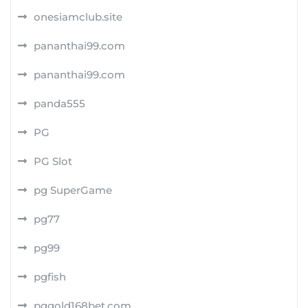
onesiamclub.site
pananthai99.com
pananthai99.com
panda555
PG
PG Slot
pg SuperGame
pg77
pg99
pgfish
pggold168bet.com