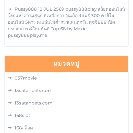
Pussy888 12 JUL 2569 pussy888play สล็อตออนไลน์
โลกแห่งความสนุก ที่เหนือกว่า วันเกิด รับฟรี 300 คาสิโน
ออนไลน์ 5ดาว คนเล่นไม่ต่ำกว่าแสนทุกวัน พุซซี่888 เปิด
ประสบการณ์ใหม่ทันที Top 68 by Maxie
pussy888play.me
หมวดหมู่
037movie
13satanbets.com
13satanbets.com
168slot
168สล็อต