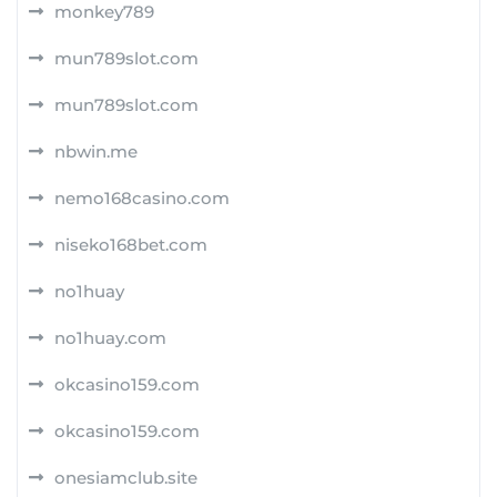
monkey789
mun789slot.com
mun789slot.com
nbwin.me
nemo168casino.com
niseko168bet.com
no1huay
no1huay.com
okcasino159.com
okcasino159.com
onesiamclub.site