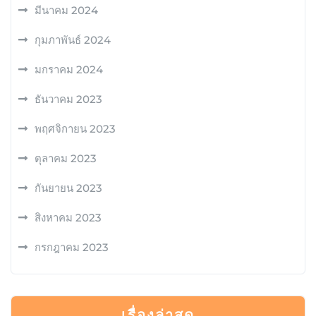
มีนาคม 2024
กุมภาพันธ์ 2024
มกราคม 2024
ธันวาคม 2023
พฤศจิกายน 2023
ตุลาคม 2023
กันยายน 2023
สิงหาคม 2023
กรกฎาคม 2023
เรื่องล่าสุด