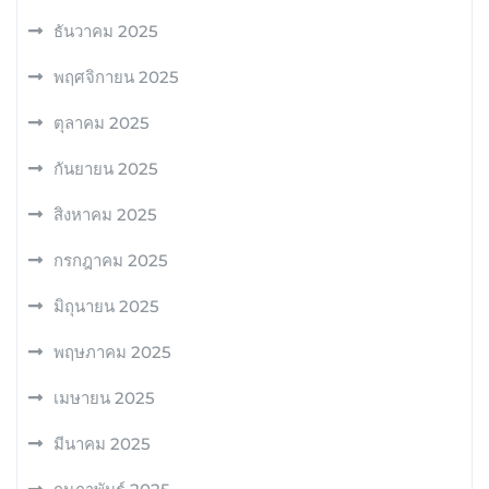
ธันวาคม 2025
พฤศจิกายน 2025
ตุลาคม 2025
กันยายน 2025
สิงหาคม 2025
กรกฎาคม 2025
มิถุนายน 2025
พฤษภาคม 2025
เมษายน 2025
มีนาคม 2025