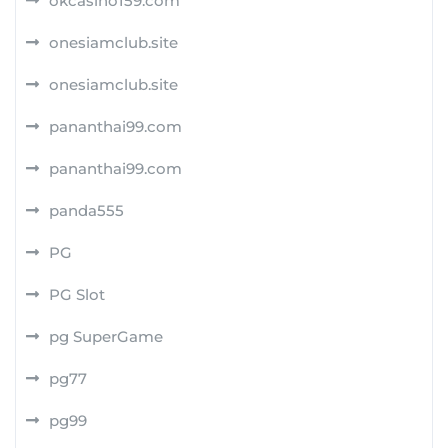
okcasino159.com
onesiamclub.site
onesiamclub.site
pananthai99.com
pananthai99.com
panda555
PG
PG Slot
pg SuperGame
pg77
pg99