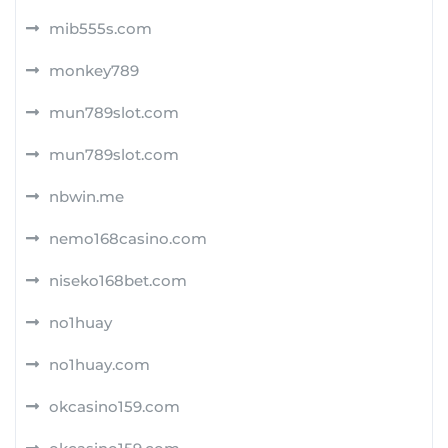
mib555s.com
monkey789
mun789slot.com
mun789slot.com
nbwin.me
nemo168casino.com
niseko168bet.com
no1huay
no1huay.com
okcasino159.com