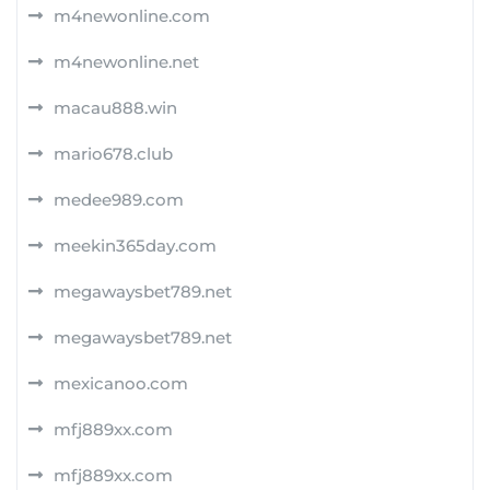
m4newonline.com
m4newonline.net
macau888.win
mario678.club
medee989.com
meekin365day.com
megawaysbet789.net
megawaysbet789.net
mexicanoo.com
mfj889xx.com
mfj889xx.com