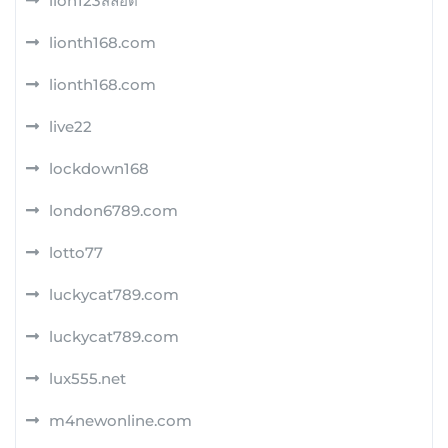
lion123สล็อต
lionth168.com
lionth168.com
live22
lockdown168
london6789.com
lotto77
luckycat789.com
luckycat789.com
lux555.net
m4newonline.com