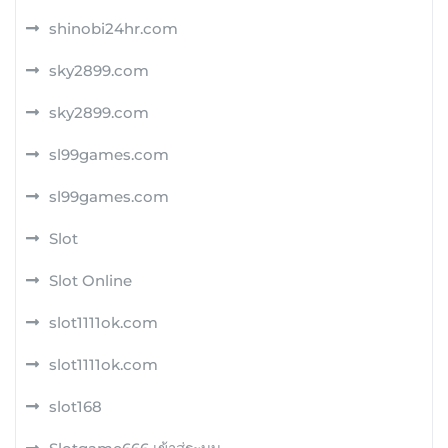
shinobi24hr.com
sky2899.com
sky2899.com
sl99games.com
sl99games.com
Slot
Slot Online
slot1111ok.com
slot1111ok.com
slot168