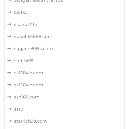
Slotgame666 เข้าสู่ระบบ
Slotxo
slotxo24hr
spbetflik888.com
sqgame555s.com
sretthi99
ss168vip.com
ss168vip.com
ssc168.com
ssru
starrich99.com