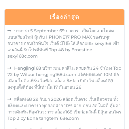
เรื่องล่าสุด
บาคาร่า 5 September 69 บาคาร่า เปิดโลกเกมไพ่สด
แบบเรียลไทม์ ลุ้นรับ I PHONE17 PRO MAX รองรับทุก
ธนาคาร ถอนเร็วทันใจ เว็บดี มีโต๊ะให้เลือกเยอะ sexy168 เข้า
เล่นวันนี้ รับโปรดีทันที Top 48 by Ernestine
sexy168c.com
Hengjing168 บริการเกมคาสิโน ครบครัน 24 ชั่วโมง Top
72 by Wilbur hengjing168d.com แจ็คพอตแตก 10M ต่อ
เดือน ไม่ติดเทิร์น ไลฟ์สด สล็อต ยิงปลา กีฬา ไพ่ สล็อต168
ลงทุนทั้งที่ต้อง ที่นี่เท่านั้น 17 กันยายน 26
สล็อต168 29 กันยา 2026 สล็อตเว็บตรง เว็บเดียวครบ ทั้ง
สล็อตและบาคาร่า ทุกยอดฝาก 10% ฝาก-ถอน อัตโนมัติ คุ้มค่า
การเดิมพัน ที่สุดในวงการ สล็อต168 เริ่มก่อนวันนี้ มีลุ้นก่อนใคร
Top 2 by Edna tangtem168e.com