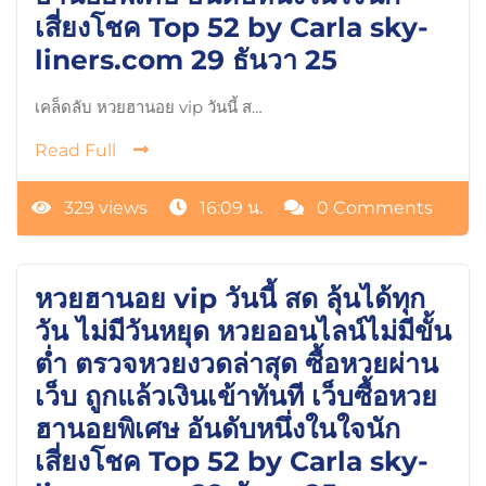
เสี่ยงโชค Top 52 by Carla sky-
liners.com 29 ธันวา 25
เคล็ดลับ หวยฮานอย vip วันนี้ ส…
Read Full
329 views
16:09 น.
0 Comments
หวยฮานอย vip วันนี้ สด ลุ้นได้ทุก
วัน ไม่มีวันหยุด หวยออนไลน์ไม่มีขั้น
ต่ำ ตรวจหวยงวดล่าสุด ซื้อหวยผ่าน
เว็บ ถูกแล้วเงินเข้าทันที เว็บซื้อหวย
ฮานอยพิเศษ อันดับหนึ่งในใจนัก
เสี่ยงโชค Top 52 by Carla sky-