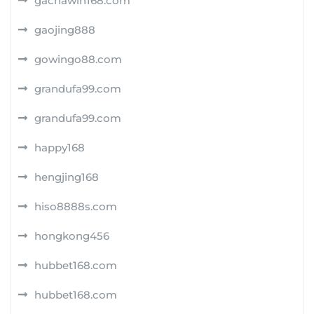
gachawin168.com
gaojing888
gowingo88.com
grandufa99.com
grandufa99.com
happy168
hengjing168
hiso8888s.com
hongkong456
hubbet168.com
hubbet168.com