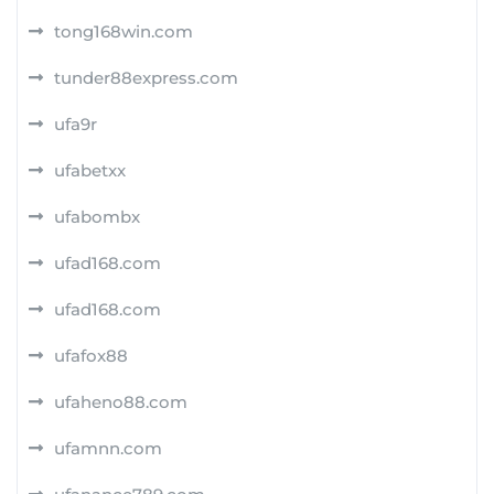
tong168win.com
tunder88express.com
ufa9r
ufabetxx
ufabombx
ufad168.com
ufad168.com
ufafox88
ufaheno88.com
ufamnn.com