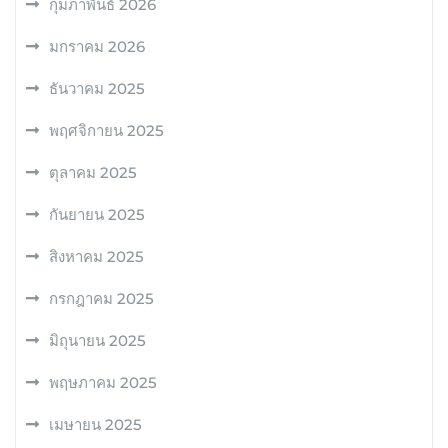
กุมภาพันธ์ 2026
มกราคม 2026
ธันวาคม 2025
พฤศจิกายน 2025
ตุลาคม 2025
กันยายน 2025
สิงหาคม 2025
กรกฎาคม 2025
มิถุนายน 2025
พฤษภาคม 2025
เมษายน 2025