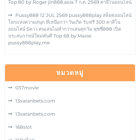
Top 80 by Roger jin888.asia 7 ก.ค. 2569 คาสิโนออนไลน์
Pussy888 12 JUL 2569 pussy888play สล็อตออนไลน์
โลกแห่งความสนุก ที่เหนือกว่า วันเกิด รับฟรี 300 คาสิโน
ออนไลน์ 5ดาว คนเล่นไม่ต่ำกว่าแสนทุกวัน พุซซี่888 เปิด
ประสบการณ์ใหม่ทันที Top 68 by Maxie
pussy888play.me
หมวดหมู่
037movie
13satanbets.com
13satanbets.com
168slot