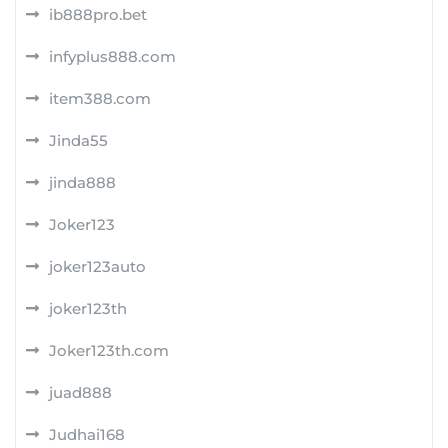
ib888pro.bet
infyplus888.com
item388.com
Jinda55
jinda888
Joker123
joker123auto
joker123th
Joker123th.com
juad888
Judhai168