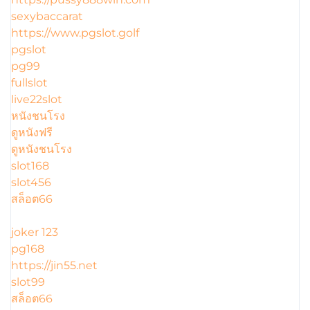
sexybaccarat
https://www.pgslot.golf
pgslot
pg99
fullslot
live22slot
หนังชนโรง
ดูหนังฟรี
ดูหนังชนโรง
slot168
slot456
สล็อต66
joker 123
pg168
https://jin55.net
slot99
สล็อต66