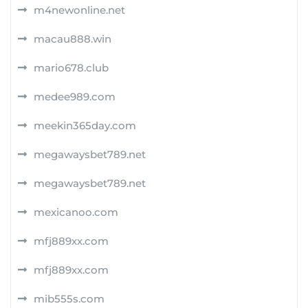
m4newonline.net
macau888.win
mario678.club
medee989.com
meekin365day.com
megawaysbet789.net
megawaysbet789.net
mexicanoo.com
mfj889xx.com
mfj889xx.com
mib555s.com