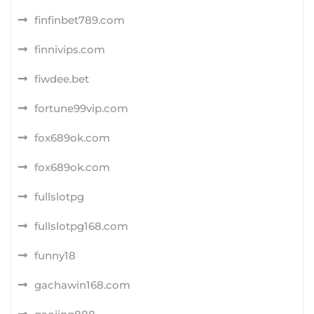
finfinbet789.com
finnivips.com
fiwdee.bet
fortune99vip.com
fox689ok.com
fox689ok.com
fullslotpg
fullslotpg168.com
funny18
gachawin168.com