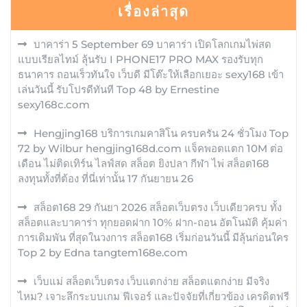
เรื่องล่าสุด
บาคาร่า 5 September 69 บาคาร่า เปิดโลกเกมไพ่สด
แบบเรียลไทม์ ลุ้นรับ I PHONE17 PRO MAX รองรับทุก
ธนาคาร ถอนเร็วทันใจ เว็บดี มีโต๊ะให้เลือกเยอะ sexy168 เข้า
เล่นวันนี้ รับโปรดีทันที Top 48 by Ernestine
sexy168c.com
Hengjing168 บริการเกมคาสิโน ครบครัน 24 ชั่วโมง Top
72 by Wilbur hengjing168d.com แจ็คพอตแตก 10M ต่อ
เดือน ไม่ติดเทิร์น ไลฟ์สด สล็อต ยิงปลา กีฬา ไพ่ สล็อต168
ลงทุนทั้งที่ต้อง ที่นี่เท่านั้น 17 กันยายน 26
สล็อต168 29 กันยา 2026 สล็อตเว็บตรง เว็บเดียวครบ ทั้ง
สล็อตและบาคาร่า ทุกยอดฝาก 10% ฝาก-ถอน อัตโนมัติ คุ้มค่า
การเดิมพัน ที่สุดในวงการ สล็อต168 เริ่มก่อนวันนี้ มีลุ้นก่อนใคร
Top 2 by Edna tangtem168e.com
เว็บแม่ สล็อตเว็บตรง เว็บแตกง่าย สล็อตแตกง่าย มีจริง
ไหม? เจาะลึกระบบเกม ฟีเจอร์ และปัจจัยที่เกี่ยวข้อง เครดิตฟรี