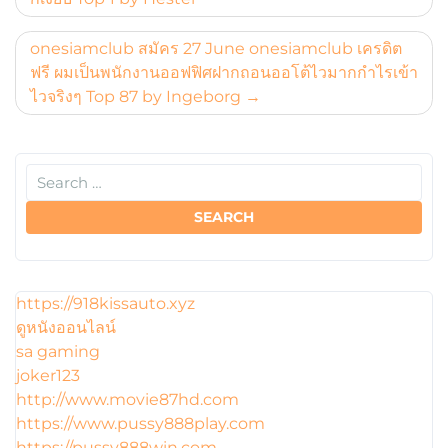
onesiamclub สมัคร 27 June onesiamclub เครดิต
ฟรี ผมเป็นพนักงานออฟฟิศฝากถอนออโต้ไวมากกำไรเข้า
ไวจริงๆ Top 87 by Ingeborg
https://918kissauto.xyz
ดูหนังออนไลน์
sa gaming
joker123
http://www.movie87hd.com
https://www.pussy888play.com
https://pussy888win.com