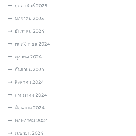
กุมภาพันธ์ 2025
มกราคม 2025
ธันวาคม 2024
พฤศจิกายน 2024
ตุลาคม 2024
กันยายน 2024
สิงหาคม 2024
กรกฎาคม 2024
มิถุนายน 2024
พฤษภาคม 2024
เมษายน 2024