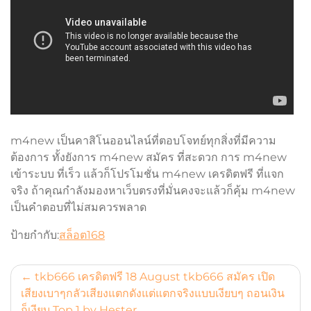
m4new เป็นคาสิโนออนไลน์ที่ตอบโจทย์ทุกสิ่งที่มีความ
ต้องการ ทั้งยังการ m4new สมัคร ที่สะดวก การ m4new
เข้าระบบ ที่เร็ว แล้วก็โปรโมชั่น m4new เครดิตฟรี ที่แจก
จริง ถ้าคุณกำลังมองหาเว็บตรงที่มั่นคงจะแล้วก็คุ้ม m4new
เป็นคำตอบที่ไม่สมควรพลาด
ป้ายกำกับ:
สล็อต168
แนะแนว
tkb666 เครดิตฟรี 18 August tkb666 สมัคร เปิด
เสียงเบาๆกลัวเสียงแตกดังแต่แตกจริงแบบเงียบๆ ถอนเงิน
เรื่อง
ก็เงียบ Top 1 by Hester