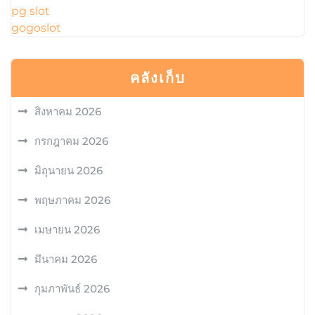
pg slot
gogoslot
คลังเก็บ
สิงหาคม 2026
กรกฎาคม 2026
มิถุนายน 2026
พฤษภาคม 2026
เมษายน 2026
มีนาคม 2026
กุมภาพันธ์ 2026