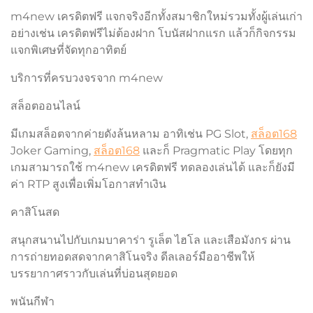
m4new เครดิตฟรี แจกจริงอีกทั้งสมาชิกใหม่รวมทั้งผู้เล่นเก่า
อย่างเช่น เครดิตฟรีไม่ต้องฝาก โบนัสฝากแรก แล้วก็กิจกรรม
แจกพิเศษที่จัดทุกอาทิตย์
บริการที่ครบวงจรจาก m4new
สล็อตออนไลน์
มีเกมสล็อตจากค่ายดังล้นหลาม อาทิเช่น PG Slot,
สล็อต168
Joker Gaming,
สล็อต168
และก็ Pragmatic Play โดยทุก
เกมสามารถใช้ m4new เครดิตฟรี ทดลองเล่นได้ และก็ยังมี
ค่า RTP สูงเพื่อเพิ่มโอกาสทำเงิน
คาสิโนสด
สนุกสนานไปกับเกมบาคาร่า รูเล็ต ไฮโล และเสือมังกร ผ่าน
การถ่ายทอดสดจากคาสิโนจริง ดีลเลอร์มืออาชีพให้
บรรยากาศราวกับเล่นที่บ่อนสุดยอด
พนันกีฬา