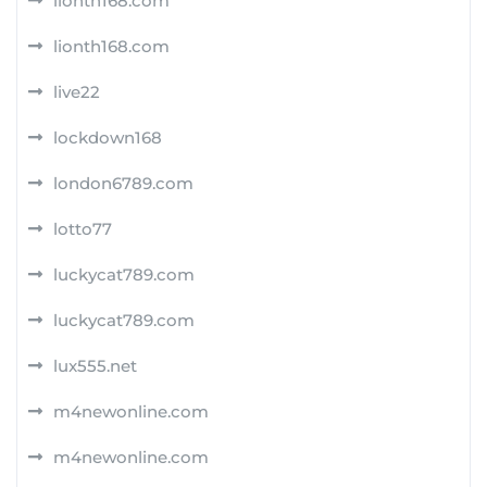
lionth168.com
lionth168.com
live22
lockdown168
london6789.com
lotto77
luckycat789.com
luckycat789.com
lux555.net
m4newonline.com
m4newonline.com