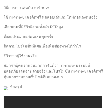
วิธีการการเล่นกับ m4new
ใช้ m4new เครดิตฟรี ทดสอบเล่นเกมใหม่ก่อนลงทุนจริง
เลือกเกมที่มีรีวิวดีรวมทั้งค่า RTP สูง
ตั้งงบประมาณก่อนเล่นทุกครั้ง
ติดตามโปรโมชั่นพิเศษเพื่อเพิ่มช่องทางได้กำไร
รีวิวจากผู้ใช้งานจริง
สมาชิกผู้คนจำนวนมากการันตีว่า m4new มีระบบที่
ปลอดภัย เล่นง่าย จ่ายจริง และโปรโมชั่น m4new เครดิตฟรี
คุ้มค่ากว่าหลายเว็บไซต์ที่เคยลองมา
ข้อสรุป