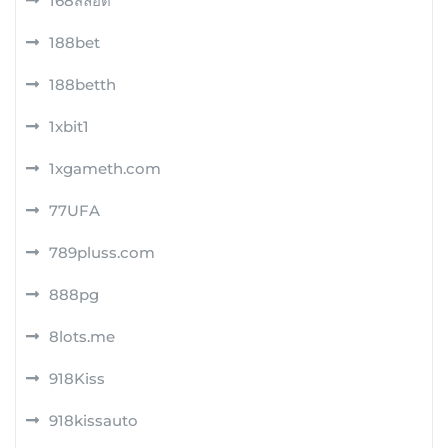
168สล็อต
188bet
188betth
1xbit1
1xgameth.com
77UFA
789pluss.com
888pg
8lots.me
918Kiss
918kissauto