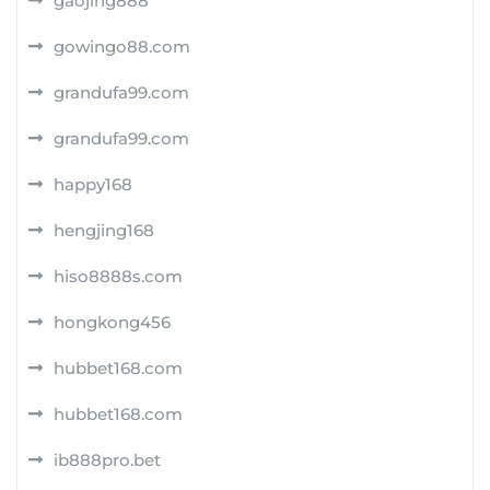
gaojing888
gowingo88.com
grandufa99.com
grandufa99.com
happy168
hengjing168
hiso8888s.com
hongkong456
hubbet168.com
hubbet168.com
ib888pro.bet