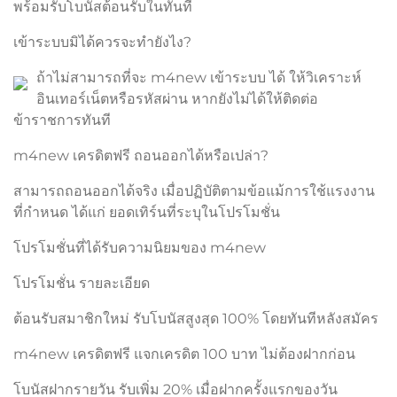
พร้อมรับโบนัสต้อนรับในทันที
เข้าระบบมิได้ควรจะทำยังไง?
ถ้าไม่สามารถที่จะ m4new เข้าระบบ ได้ ให้วิเคราะห์
อินเทอร์เน็ตหรือรหัสผ่าน หากยังไม่ได้ให้ติดต่อ
ข้าราชการทันที
m4new เครดิตฟรี ถอนออกได้หรือเปล่า?
สามารถถอนออกได้จริง เมื่อปฏิบัติตามข้อแม้การใช้แรงงาน
ที่กำหนด ได้แก่ ยอดเทิร์นที่ระบุในโปรโมชั่น
โปรโมชั่นที่ได้รับความนิยมของ m4new
โปรโมชั่น รายละเอียด
ต้อนรับสมาชิกใหม่ รับโบนัสสูงสุด 100% โดยทันทีหลังสมัคร
m4new เครดิตฟรี แจกเครดิต 100 บาท ไม่ต้องฝากก่อน
โบนัสฝากรายวัน รับเพิ่ม 20% เมื่อฝากครั้งแรกของวัน