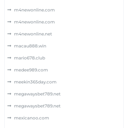
m4newonline.com
m4newonline.com
m4newonline.net
macau888.win
mario678.club
medee989.com
meekin365day.com
megawaysbet789.net
megawaysbet789.net
mexicanoo.com