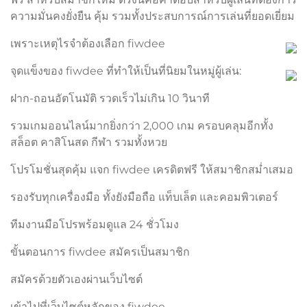
ความมั่นคงยั่งยืน คุ้ม รวมทั้งประสบการณ์การเล่นที่ยอดเยี่ยม
เพราะเหตุไรจำต้องเลือก fiwdee
จุดแข็งของ fiwdee ที่ทำให้เป็นที่นิยมในหมู่ผู้เล่น:
ฝาก-ถอนอัตโนมัติ รวดเร็วไม่เกิน 10 วินาที
รวมเกมออนไลน์มากยิ่งกว่า 2,000 เกม ครอบคลุมอีกทั้ง
สล็อต คาสิโนสด กีฬา รวมทั้งหวย
โปรโมชั่นสุดคุ้ม แจก fiwdee เครดิตฟรี ให้สมาชิกสม่ำเสมอ
รองรับทุกเครื่องมือ ทั้งยังมือถือ แท็บเล็ต และคอมพิวเตอร์
ทีมงานมือโปรพร้อมดูแล 24 ชั่วโมง
ขั้นตอนการ fiwdee สมัครเป็นสมาชิก
สมัครด้วยตัวเองผ่านเว็บไซต์
เข้าไปที่เว็บไซต์หลักของ fiwdee