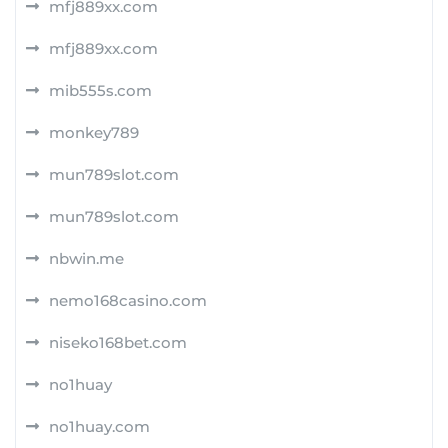
mfj889xx.com
mfj889xx.com
mib555s.com
monkey789
mun789slot.com
mun789slot.com
nbwin.me
nemo168casino.com
niseko168bet.com
no1huay
no1huay.com