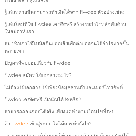
ผู้เล่นหลายชิ้นสามารถทำเงินได้จาก fiwdee ตัวอย่างเช่น:
ผู้เล่นใหม่ที่ใช้ fiwdee เครดิตฟรี สร้างผลกำไรหลักพันด้าน
ในสัปดาห์แรก
สมาชิกเก่าใช้โบนัสคืนยอดเสียเพื่อต่อยอดจนได้กำไรมากขึ้น
หลายเท่า
ปัญหาที่พบบ่อยเกี่ยวกับ fiwdee
fiwdee สมัคร ใช้เอกสารอะไร?
ไม่ต้องใช้เอกสาร ใช้เพียงข้อมูลส่วนตัวและเบอร์โทรศัพท์
fiwdee เครดิตฟรี เบิกเงินได้ใช่หรือ?
สามารถถอนออกได้จริง เพียงแค่ทำตามเงื่อนไขที่ระบุ
ถ้า
fiwdee
เข้าสู่ระบบ ไม่ได้ควรทำยังไง?
ตรวจทานอินเทอร์เน็ตและก็ข้อมูลการล็อกอิน ถ้าหากยังมิได้