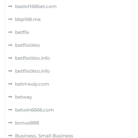
baslot168bet.com
bbp168.me
betflix
betflixtikto
betflixtikto.info
betflixtikto.info
betm4vip.com
betway
betwin6666.com
bonus888
Business, Small Business