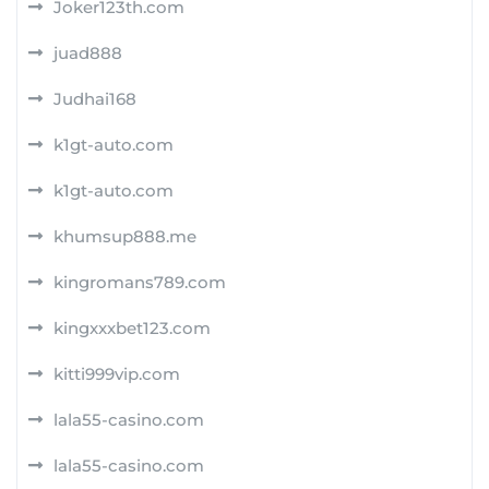
Joker123th.com
juad888
Judhai168
k1gt-auto.com
k1gt-auto.com
khumsup888.me
kingromans789.com
kingxxxbet123.com
kitti999vip.com
lala55-casino.com
lala55-casino.com