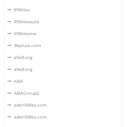
918Kiss
918kissauto
918kissme
9kpluss.com
a9a9.org
a9a9.org
ABA
ABAGroup2
aden168ss.com
aden168ss.com