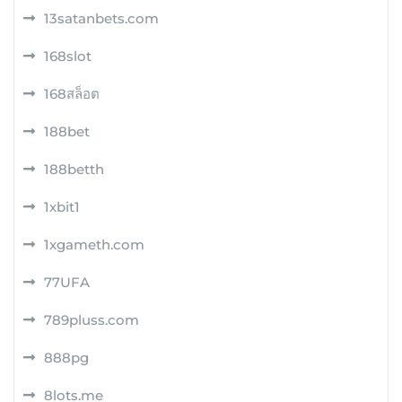
13satanbets.com
168slot
168สล็อต
188bet
188betth
1xbit1
1xgameth.com
77UFA
789pluss.com
888pg
8lots.me