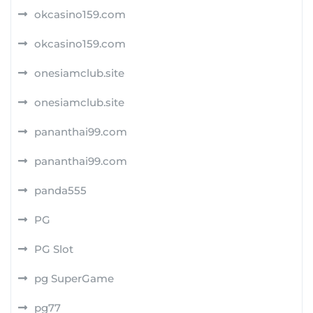
okcasino159.com
okcasino159.com
onesiamclub.site
onesiamclub.site
pananthai99.com
pananthai99.com
panda555
PG
PG Slot
pg SuperGame
pg77