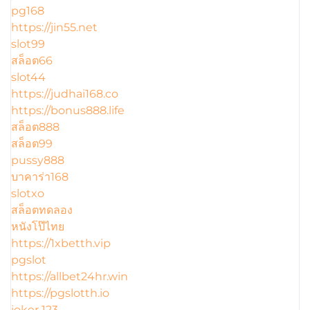
pg168
https://jin55.net
slot99
สล็อต66
slot44
https://judhai168.co
https://bonus888.life
สล็อต888
สล็อต99
pussy888
บาคาร่า168
slotxo
สล็อตทดลอง
หนังโป๊ไทย
https://1xbetth.vip
pgslot
https://allbet24hr.win
https://pgslotth.io
joker 123