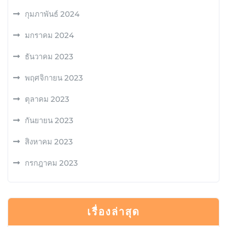
กุมภาพันธ์ 2024
มกราคม 2024
ธันวาคม 2023
พฤศจิกายน 2023
ตุลาคม 2023
กันยายน 2023
สิงหาคม 2023
กรกฎาคม 2023
เรื่องล่าสุด