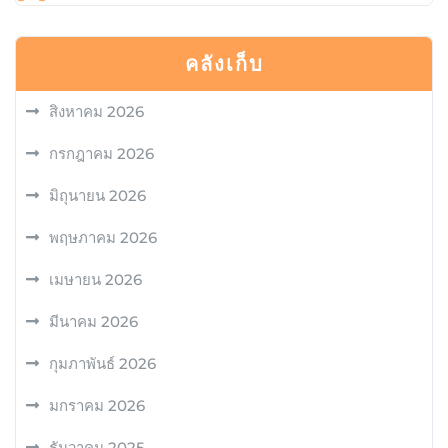
คลังเก็บ
สิงหาคม 2026
กรกฎาคม 2026
มิถุนายน 2026
พฤษภาคม 2026
เมษายน 2026
มีนาคม 2026
กุมภาพันธ์ 2026
มกราคม 2026
ธันวาคม 2025