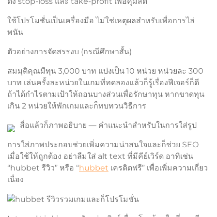
ตั้ง stop-loss และ take-profit เพื่อคุมสติ
ใช้โปรโมชั่นเป็นเครื่องมือ ไม่ใช่เหตุผลสำหรับเพื่อการไล่
พนัน
ตัวอย่างการจัดสรรงบ (กรณีศึกษาสั้น)
สมมุติคุณมีทุน 3,000 บาท แบ่งเป็น 10 หน่วย หน่วยละ 300
บาท เล่นครั้งละหน่วยในเกมที่ทดลองแล้วก็รู้เรื่องฟีเจอร์ก็ดี
ถ้าได้กำไรตามเป้าให้ถอนบางส่วนเพื่อรักษาทุน หากขาดทุน
เกิน 2 หน่วยให้พักเกมและก็ทบทวนวิธีการ
สื่อแล้วก็ภาพอธิบาย — คำแนะนำสำหรับในการใส่รูป
การใส่ภาพประกอบช่วยเพิ่มความน่าสนใจและก็ช่วย SEO
เมื่อใช้ให้ถูกต้อง อย่าลืมใส่ alt text ที่มีคีย์เวิร์ด อาทิเช่น
“hubbet รีวิว” หรือ “
hubbet
เครดิตฟรี” เพื่อเพิ่มความเกี่ยว
เนื่อง