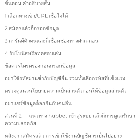
ขั้นตอน คำอธิบายสั้น
1 เลือกทางเข้า/URL เชื่อใจได้
2 สมัครแล้วก็กรอกข้อมูล
3 การันตีตัวตนและก็เชื่อมช่องทางฝาก-ถอน
4 รับโบนัสหรือทดสอบเล่น
ข้อควรไตร่ตรองก่อนกรอกข้อมูล
อย่าใช้รหัสผ่านซ้ำกับบัญชีอื่น รวมทั้งเลือกรหัสที่แข็งแรง
ตรวจดูแนวนโยบายความเป็นส่วนตัวก่อนให้ข้อมูลส่วนตัว
อย่าแชร์ข้อมูลล็อกอินกับคนอื่น
ส่วนที่ 2 — แนวทาง hubbet เข้าสู่ระบบ แล้วก็การดูแลรักษา
ความปลอดภัย
หลังจากสมัครแล้ว การเข้าใช้งานบัญชีควรเป็นไปอย่าง