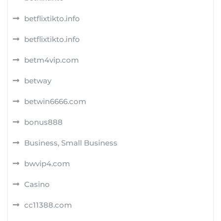
betflixtikto.info
betflixtikto.info
betm4vip.com
betway
betwin6666.com
bonus888
Business, Small Business
bwvip4.com
Casino
cc11388.com