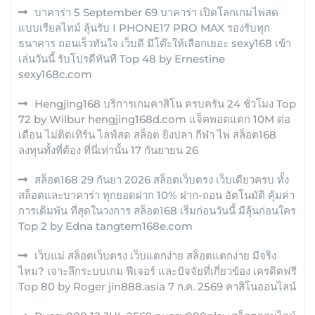
บาคาร่า 5 September 69 บาคาร่า เปิดโลกเกมไพ่สด
แบบเรียลไทม์ ลุ้นรับ I PHONE17 PRO MAX รองรับทุก
ธนาคาร ถอนเร็วทันใจ เว็บดี มีโต๊ะให้เลือกเยอะ sexy168 เข้า
เล่นวันนี้ รับโปรดีทันที Top 48 by Ernestine
sexy168c.com
Hengjing168 บริการเกมคาสิโน ครบครัน 24 ชั่วโมง Top
72 by Wilbur hengjing168d.com แจ็คพอตแตก 10M ต่อ
เดือน ไม่ติดเทิร์น ไลฟ์สด สล็อต ยิงปลา กีฬา ไพ่ สล็อต168
ลงทุนทั้งที่ต้อง ที่นี่เท่านั้น 17 กันยายน 26
สล็อต168 29 กันยา 2026 สล็อตเว็บตรง เว็บเดียวครบ ทั้ง
สล็อตและบาคาร่า ทุกยอดฝาก 10% ฝาก-ถอน อัตโนมัติ คุ้มค่า
การเดิมพัน ที่สุดในวงการ สล็อต168 เริ่มก่อนวันนี้ มีลุ้นก่อนใคร
Top 2 by Edna tangtem168e.com
เว็บแม่ สล็อตเว็บตรง เว็บแตกง่าย สล็อตแตกง่าย มีจริง
ไหม? เจาะลึกระบบเกม ฟีเจอร์ และปัจจัยที่เกี่ยวข้อง เครดิตฟรี
Top 80 by Roger jin888.asia 7 ก.ค. 2569 คาสิโนออนไลน์