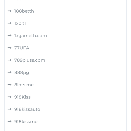
188betth
1xbit1
1xgameth.com
77UFA
789pluss.com
888pg
8lots.me
918Kiss
918kissauto
918kissme