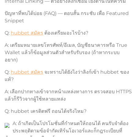
Internal Linking — ตัวอย่างลิงก์เชื่อมโยงด้านในที่ควรมี
ปัญหาที่พบได้บ่อย (FAQ) — ตอบสั้น กระชับ เพื่อ Featured
Snippet
Q:
hubbet สมัคร
ต้องเตรียมอะไรบ้าง?
A: เตรียมหมายเลขโทรศัพท์/อีเมล, บัญชีธนาคารหรือ True
Wallet แล้วก็ข้อมูลส่วนตัวสำหรับรับรอง (ถ้าหากระบบ
อยาก)
Q:
hubbet สมัคร
จะทราบได้ยังไงว่าลิงก์เข้า hubbet ของ
แท้?
A: เลือกปากทางเข้าจากหน้าแหล่งทางการ ตรวจสอบ HTTPS
แล้วก็รีวิวจากผู้ใช้หลายแหล่ง
Q: hubbet เครดิตฟรี ถอนได้จริงไหม?
A: ถ้าเกิดเป็นโปรโมชั่นที่กำหนดให้ถอนได้ คนรับจำต้อง
ประพฤติตามข้อจำกัดเทิร์นโอเวอร์และก็กฎระเบียบที่