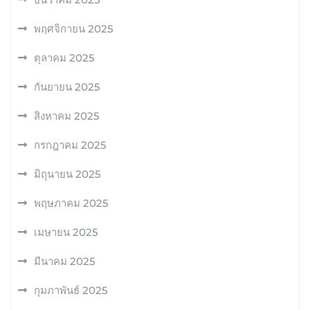
พฤศจิกายน 2025
ตุลาคม 2025
กันยายน 2025
สิงหาคม 2025
กรกฎาคม 2025
มิถุนายน 2025
พฤษภาคม 2025
เมษายน 2025
มีนาคม 2025
กุมภาพันธ์ 2025