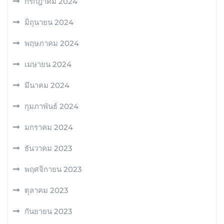
กรกฎาคม 2024
มิถุนายน 2024
พฤษภาคม 2024
เมษายน 2024
มีนาคม 2024
กุมภาพันธ์ 2024
มกราคม 2024
ธันวาคม 2023
พฤศจิกายน 2023
ตุลาคม 2023
กันยายน 2023