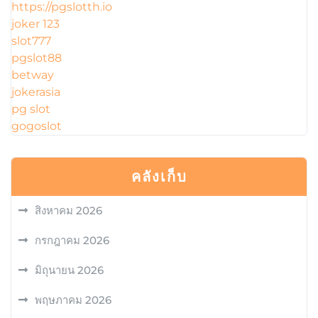
https://pgslotth.io
joker 123
slot777
pgslot88
betway
jokerasia
pg slot
gogoslot
คลังเก็บ
สิงหาคม 2026
กรกฎาคม 2026
มิถุนายน 2026
พฤษภาคม 2026