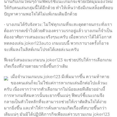
นานกับเกมใหม่ๆถ้ามฟีพบร์ชี้แนะเกมก็จะช่วยเปิดมุมมองใหม่
ให้กับคนเล่นกลุ่มนี้ได้อีกด้วย ทำให้เห็นว่ายังมีเกมสล็อตที่ตอบ
ปัญหาความพอใจได้ไม่แพ้เกมเดิมอีกด้วย
• บางเกมได้รับจังหวะ: ไม่ใช่ทุกเกมที่จะสะดุดตาจนกระทั่งเรา
ต้องการกดเข้าไปด้วยตัวเองคราวแรกอยู่แล้ว บางเกมก็จำเป็น
ต้องอาศัยการเสนอแนะจริงๆนะครับ เมื่อพวกเราได้ได้โอกาส
ทดลองเล่น joker123auto เกมแบบนี้ พวกเราบางครั้งก็อาจ
จะเพิ่มลงในลิสต์เกมโปรดได้เลยล่ะนะครับ
ฟีเจอร์เสนอแนะเกมบน joker123 จะช่วยปรับให้การเลือกเกม
เกิดเรื่องที่ง่ายดายมากยิ่งขึ้นกว่าเดิม
เมื่อจำนวนเกมบน joker123 มีเพิ่มมากขึ้น ความท้าทาย
ของคนเล่นก็จะไม่ใช่แค่การหาเกมเล่นอีกต่อไปแล้วนะ
ครับ เนื่องจากว่าจากตัวเลือกมากไม่น้อยเลยทีเดียวอย่างงี้
การหาเกมที่สมควรนั้นจะยากขึ้นแน่ๆ ฟีพบร์ชี้แนะเกมจึง
กลายเป็นหัวใจหลักที่จะสามารถช่วยให้เราตัดสินใจได้ง่าย
มากยิ่งขึ้น และทำให้การค้นหาเกมเกิดเรื่องที่สบายขึ้นกว่า
เดิมแน่ๆ มันมิได้ปฏิบัติภารกิจเพียงแค่รวบรวมเกม joker123