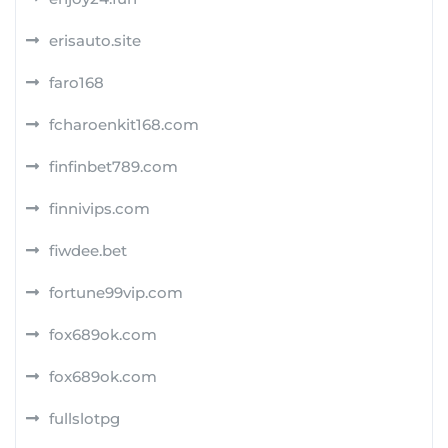
erisauto.site
faro168
fcharoenkit168.com
finfinbet789.com
finnivips.com
fiwdee.bet
fortune99vip.com
fox689ok.com
fox689ok.com
fullslotpg