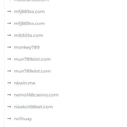
mfj889xx.com
mfj889xx.com
mib555s.com
monkey789
mun789slot.com
mun789slot.com
nbwin.me
nemo168casino.com
niseko168bet.com
no1huay