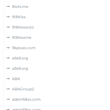
8lots.me
918Kiss
918kissauto
918kissme
9kpluss.com
a9a9.org
a9a9.org
ABA
ABAGroup2
aden168ss.com
aden168ss.com