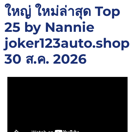
ใหญ่ ใหม่ล่าสุด Top
25 by Nannie
joker123auto.shop
30 ส.ค. 2026