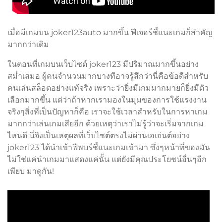
เมื่อมีเกมบน joker123auto มากขึ้น ฟีเจอร์ชี้แนะเกมก็สำคัญ
มากกว่าเดิม
ในตอนที่เกมบนเว็บไซต์ joker123 มีปริมาณมากขึ้นอย่าง
สม่ำเสมอ ผู้คนจำนวนมากบางทีอาจรู้สึกว่านี่คือข้อดีสำหรับ
คนเล่นสล็อตอย่างแท้จริง เพราะว่ายิ่งมีเกมมากมายก็ยิ่งมีตัว
เลือกมากขึ้น แต่ว่าถ้าหากเรามองในมุมของการใช้แรงงาน
จริงๆสิ่งที่เป็นปัญหาก็คือ เราจะใช้เวลาสำหรับในการหาเกม
มากกว่าเล่นเกมเสียอีก ด้วยเหตุว่าเราไม่รู้ว่าจะเริ่มจากเกม
ไหนดี นี่จึงเป็นเหตุผลที่เว็บไซต์ตรงไม่ผ่านเอเย่นต์อย่าง
joker123 ได้นำเข้าฟีพบร์ชี้แนะเกมเข้ามา ซึ่งๆหน้าที่ของมัน
ไม่ใช่แค่นำเกมมาแสดงแค่นั้น แต่ยังมีคุณประโยชน์อื่นๆอีก
เพียบ มาดูกัน!