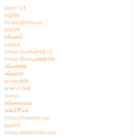
joker 123
pg168
https://jin55.net
slot99
สล็อต66
slot44
https://judhai168.co
https://bonus888.life
สล็อต888
สล็อต99
pussy888
บาคาร่า168
slotxo
สล็อตทดลอง
หนังโป๊ไทย
https://1xbetth.vip
pgslot
https://allbet24hr.win