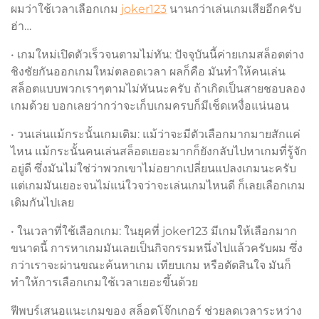
ผมว่าใช้เวลาเลือกเกม
joker123
นานกว่าเล่นเกมเสียอีกครับ
ฮ่า…
• เกมใหม่เปิดตัวเร็วจนตามไม่ทัน: ปัจจุบันนี้ค่ายเกมสล็อตต่าง
ชิงชัยกันออกเกมใหม่ตลอดเวลา ผลก็คือ มันทำให้คนเล่น
สล็อตแบบพวกเราๆตามไม่ทันนะครับ ถ้าเกิดเป็นสายชอบลอง
เกมด้วย บอกเลยว่ากว่าจะเก็บเกมครบก็มีเช็ดเหงื่อแน่นอน
• วนเล่นแม้กระนั้นเกมเดิม: แม้ว่าจะมีตัวเลือกมากมายสักแค่
ไหน แม้กระนั้นคนเล่นสล็อตเยอะมากก็ยังกลับไปหาเกมที่รู้จัก
อยู่ดี ซึ่งมันไม่ใช่ว่าพวกเขาไม่อยากเปลี่ยนแปลงเกมนะครับ
แต่เกมมันเยอะจนไม่แน่ใวจว่าจะเล่นเกมไหนดี ก็เลยเลือกเกม
เดิมกันไปเลย
• ในเวลาที่ใช้เลือกเกม: ในยุคที่ joker123 มีเกมให้เลือกมาก
ขนาดนี้ การหาเกมมันเลยเป็นกิจกรรมหนึ่งไปแล้วครับผม ซึ่ง
กว่าเราจะผ่านขณะค้นหาเกม เทียบเกม หรือตัดสินใจ มันก็
ทำให้การเลือกเกมใช้เวลาเยอะขึ้นด้วย
ฟีพบร์เสนอแนะเกมของ สล็อตโจ๊กเกอร์ ช่วยลดเวลาระหว่าง