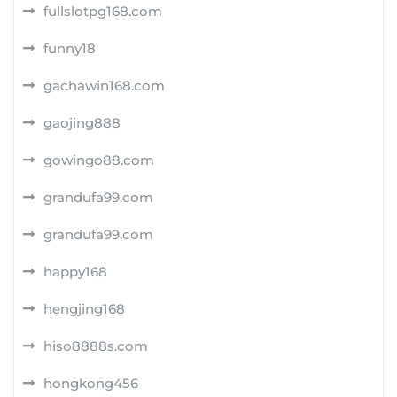
fullslotpg168.com
funny18
gachawin168.com
gaojing888
gowingo88.com
grandufa99.com
grandufa99.com
happy168
hengjing168
hiso8888s.com
hongkong456