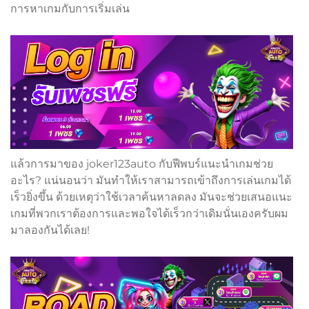
การหาเกมกับการเริ่มเล่น
แล้วการมาของ joker123auto กับฟีพบร์แนะนำเกมช่วย
อะไร? แน่นอนว่า มันทำให้เราสามารถเข้าถึงการเล่นเกมได้
เร็วยิ่งขึ้น ด้วยเหตุว่าใช้เวลาค้นหาลดลง มันจะช่วยเสนอแนะ
เกมที่พวกเราต้องการและพอใจได้เร็วกว่าเดิมนั่นเองครับผม
มาลองกันได้เลย!