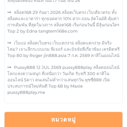
ลงทุนทั้งที่ต้อง ที่นี่เท่านั้น 17 กันยายน 26
สล็อต168 29 กันยา 2026 สล็อตเว็บตรง เว็บเดียวครบ ทั้ง
สล็อตและบาคาร่า ทุกยอดฝาก 10% ฝาก-ถอน อัตโนมัติ คุ้มค่า
การเดิมพัน ที่สุดในวงการ สล็อต168 เริ่มก่อนวันนี้ มีลุ้นก่อนใคร
Top 2 by Edna tangtem168e.com
เว็บแม่ สล็อตเว็บตรง เว็บแตกง่าย สล็อตแตกง่าย มีจริง
ไหม? เจาะลึกระบบเกม ฟีเจอร์ และปัจจัยที่เกี่ยวข้อง เครดิตฟรี
Top 80 by Roger jin888.asia 7 ก.ค. 2569 คาสิโนออนไลน์
Pussy888 12 JUL 2569 pussy888play สล็อตออนไลน์
โลกแห่งความสนุก ที่เหนือกว่า วันเกิด รับฟรี 300 คาสิโน
ออนไลน์ 5ดาว คนเล่นไม่ต่ำกว่าแสนทุกวัน พุซซี่888 เปิด
ประสบการณ์ใหม่ทันที Top 68 by Maxie
pussy888play.me
หมวดหมู่