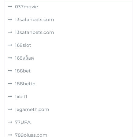
037movie
13satanbets.com
13satanbets.com
168slot
168สล็อต
188bet
188betth
1xbit1
1xgameth.com
77UFA
789pluss.com