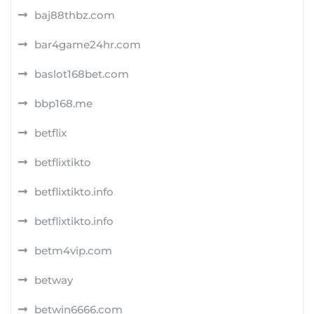
baj88thbz.com
bar4game24hr.com
baslot168bet.com
bbp168.me
betflix
betflixtikto
betflixtikto.info
betflixtikto.info
betm4vip.com
betway
betwin6666.com