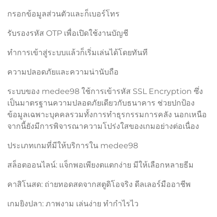
กรอกข้อมูลส่วนตัวและก็เบอร์โทร
รับรองรหัส OTP เพื่อเปิดใช้งานบัญชี
ทำการเข้าสู่ระบบแล้วก็เริ่มเล่นได้โดยทันที
ความปลอดภัยและความน่านับถือ
ระบบของ medee98 ใช้การเข้ารหัส SSL Encryption ซึ่ง
เป็นมาตรฐานความปลอดภัยเดียวกับธนาคาร ช่วยปกป้อง
ข้อมูลเฉพาะบุคคลรวมทั้งการทำธุรกรรมการคลัง นอกเหนือ
จากนี้ยังมีการพิจารณาความโปร่งใสของเกมอย่างต่อเนื่อง
ประเภทเกมที่มีให้บริการใน medee98
สล็อตออนไลน์: แจ็กพอเพียงตแตกง่าย มีให้เลือกหลายธีม
คาสิโนสด: ถ่ายทอดสดจากสตูดิโอจริง ดีลเลอร์มืออาชีพ
เกมยิงปลา: ภาพงาม เล่นง่าย ทำกำไรไว