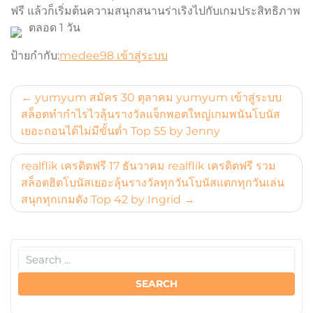
ฟรี แล้วก็เริ่มต้นความสนุกสนานร่าเริงไปกับเกมประสิทธิภาพ
ตลอด 1 วัน
ป้ายกำกับ:
medee98 เข้าสู่ระบบ
แนะแนว
yumyum สมัคร 30 ตุลาคม yumyum เข้าสู่ระบบ
สล็อตทำกำไรไวลุ้นรางวัลแจ็กพอตใหญ่เกมพนันโบนัส
เรื่อง
เยอะถอนได้ไม่มีขั้นต่ำ Top 55 by Jenny
realflik เครดิตฟรี 17 ธันวาคม realflik เครดิตฟรี รวม
สล็อตฮิตโบนัสเยอะลุ้นรางวัลทุกวันโบนัสแตกทุกวันเล่น
สนุกทุกเกมดัง Top 42 by Ingrid