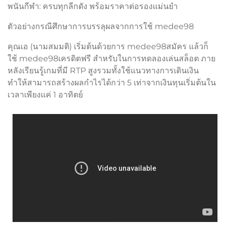
พนันกีฬา: ครบทุกลีกดัง พร้อมราคาต่อรองแม่นยำ
ตัวอย่างกรณีศึกษาการบรรลุผลจากการใช้ medee98
คุณเอ (นามสมมติ) เริ่มต้นด้วยการ medee98สมัคร แล้วก็
ใช้ medee98เครดิตฟรี สำหรับในการทดลองเล่นสล็อต ภาย
หลังเรียนรู้เกมที่มี RTP สูงรวมทั้งใช้แนวทางการเดินเงิน
ทำให้สามารถสร้างผลกำไรได้กว่า 5 เท่าจากเงินทุนเริ่มต้นใน
เวลาเพียงแค่ 1 อาทิตย์