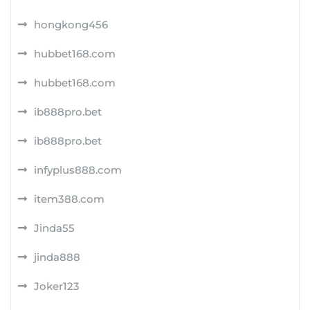
hongkong456
hubbet168.com
hubbet168.com
ib888pro.bet
ib888pro.bet
infyplus888.com
item388.com
Jinda55
jinda888
Joker123