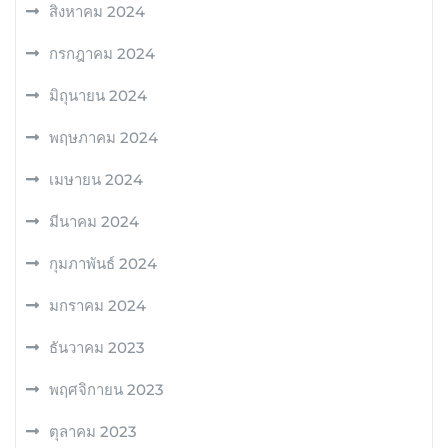
สิงหาคม 2024
กรกฎาคม 2024
มิถุนายน 2024
พฤษภาคม 2024
เมษายน 2024
มีนาคม 2024
กุมภาพันธ์ 2024
มกราคม 2024
ธันวาคม 2023
พฤศจิกายน 2023
ตุลาคม 2023