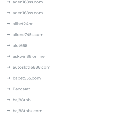
aden168ss.com
aden168ss.com
allbet24hr
allone745s.com
alot666
askwin88.online
autoslot16888.com
babet555.com
Baccarat
baj88thb
baj88thbz.com