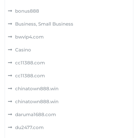
bonus888
Business, Small Business
bwvip4.com
Casino
cc11388.com
cc11388.com
chinatown888.win
chinatown888.win
daruma1688.com
du2477.com