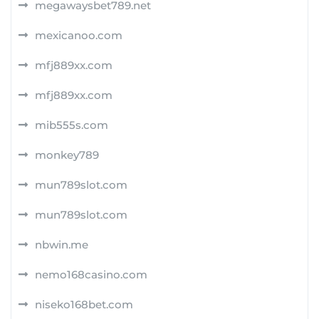
megawaysbet789.net
mexicanoo.com
mfj889xx.com
mfj889xx.com
mib555s.com
monkey789
mun789slot.com
mun789slot.com
nbwin.me
nemo168casino.com
niseko168bet.com