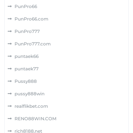
PunPro66
PunPro66.com
PunPro777
PunPro777.com
puntaek66
puntaek77
Pussy888
pussy888win
realflikbet.com
RENO88WIN.COM
rich8188.net