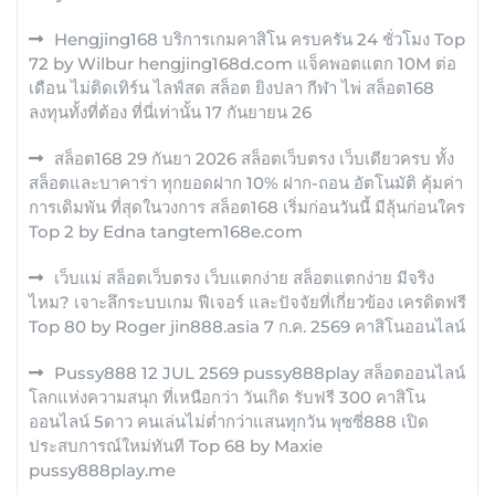
Hengjing168 บริการเกมคาสิโน ครบครัน 24 ชั่วโมง Top
72 by Wilbur hengjing168d.com แจ็คพอตแตก 10M ต่อ
เดือน ไม่ติดเทิร์น ไลฟ์สด สล็อต ยิงปลา กีฬา ไพ่ สล็อต168
ลงทุนทั้งที่ต้อง ที่นี่เท่านั้น 17 กันยายน 26
สล็อต168 29 กันยา 2026 สล็อตเว็บตรง เว็บเดียวครบ ทั้ง
สล็อตและบาคาร่า ทุกยอดฝาก 10% ฝาก-ถอน อัตโนมัติ คุ้มค่า
การเดิมพัน ที่สุดในวงการ สล็อต168 เริ่มก่อนวันนี้ มีลุ้นก่อนใคร
Top 2 by Edna tangtem168e.com
เว็บแม่ สล็อตเว็บตรง เว็บแตกง่าย สล็อตแตกง่าย มีจริง
ไหม? เจาะลึกระบบเกม ฟีเจอร์ และปัจจัยที่เกี่ยวข้อง เครดิตฟรี
Top 80 by Roger jin888.asia 7 ก.ค. 2569 คาสิโนออนไลน์
Pussy888 12 JUL 2569 pussy888play สล็อตออนไลน์
โลกแห่งความสนุก ที่เหนือกว่า วันเกิด รับฟรี 300 คาสิโน
ออนไลน์ 5ดาว คนเล่นไม่ต่ำกว่าแสนทุกวัน พุซซี่888 เปิด
ประสบการณ์ใหม่ทันที Top 68 by Maxie
pussy888play.me