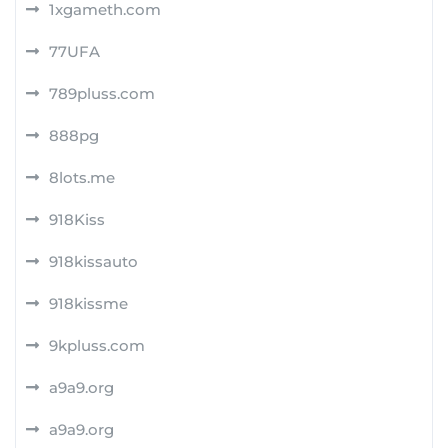
1xgameth.com
77UFA
789pluss.com
888pg
8lots.me
918Kiss
918kissauto
918kissme
9kpluss.com
a9a9.org
a9a9.org