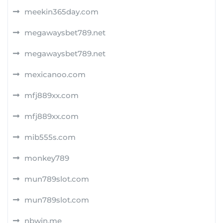
meekin365day.com
megawaysbet789.net
megawaysbet789.net
mexicanoo.com
mfj889xx.com
mfj889xx.com
mib555s.com
monkey789
mun789slot.com
mun789slot.com
nbwin.me