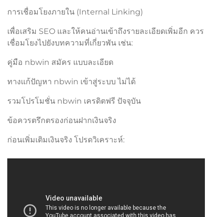
การเชื่อมโยงภายใน (Internal Linking)
เพื่อเสริม SEO และให้คนอ่านเข้าถึงรายละเอียดเพิ่มอีก ควร
เชื่อมโยงไปยังบทความที่เกี่ยวพัน เช่น:
คู่มือ nbwin สมัคร แบบละเอียด
ทางแก้ปัญหา nbwin เข้าสู่ระบบ ไม่ได้
รวมโปรโมชั่น nbwin เครดิตฟรี ปัจจุบัน
ข้อควรตรึกตรองก่อนฝากเงินจริง
ก่อนเพิ่มเติมเงินจริง โปรดวิเคราะห์: