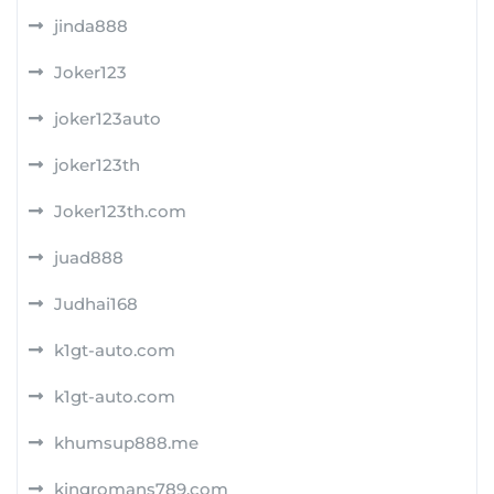
jinda888
Joker123
joker123auto
joker123th
Joker123th.com
juad888
Judhai168
k1gt-auto.com
k1gt-auto.com
khumsup888.me
kingromans789.com