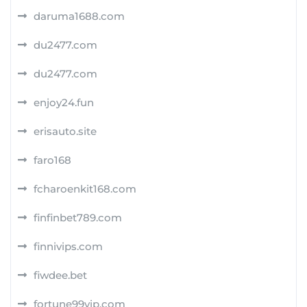
daruma1688.com
du2477.com
du2477.com
enjoy24.fun
erisauto.site
faro168
fcharoenkit168.com
finfinbet789.com
finnivips.com
fiwdee.bet
fortune99vip.com