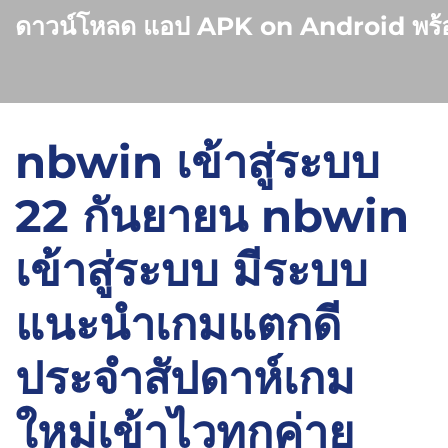
Skip
to
content
nbwin เข้าสู่ระบบ
22 กันยายน nbwin
เข้าสู่ระบบ มีระบบ
แนะนำเกมแตกดี
ประจำสัปดาห์เกม
ใหม่เข้าไวทุกค่าย