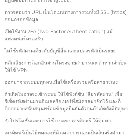
ปฏิบัติเมื่อกระทำการเข้าสู่ระบบ:
ตรวจสอบว่า URL เป็นโดเมนทางการรวมทั้งมี SSL (https)
ก่อนกรอกข้อมูล
เปิดใช้งาน 2FA (Two-Factor Authentication) แม้
แพลตฟอร์มรองรับ
ไม่ใช้รหัสผ่านเดียวกับบัญชีอื่น และแปลงรหัสเป็นระยะ
หลีกเลี่ยงการล็อกอินผ่านโครงข่ายสาธารณะ ถ้าหากจำเป็น
ให้ใช้ VPN
ออกมาจากระบบทุกหนเมื่อใช้เครื่องร่วมหรือสาธารณะ
ถ้าเกิดไม่อาจจะเข้าระบบ ให้ใช้ฟังก์ชัน “ลืมรหัสผ่าน” เพื่อ
รีเซ็ตรหัสผ่านผ่านอีเมลหรือเบอร์ที่สมัครสมาชิกไว้ และก็
ติดต่อฝ่ายสนับสนุนพร้อมข้อมูลยืนยันตัวตนถ้าเกิดยังมีปัญหา
3) โปรโมชั่นและการใช้ nbwin เครดิตฟรี ให้คุ้มค่า
เครดิตฟรีเป็นวิธีทดลองที่ดี แต่ว่าการถอนเป็นเงินจริงมักมา