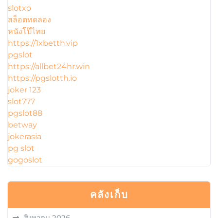
slotxo
สล็อตทดลอง
หนังโป๊ไทย
https://1xbetth.vip
pgslot
https://allbet24hr.win
https://pgslotth.io
joker 123
slot777
pgslot88
betway
jokerasia
pg slot
gogoslot
คลังเก็บ
สิงหาคม 2026