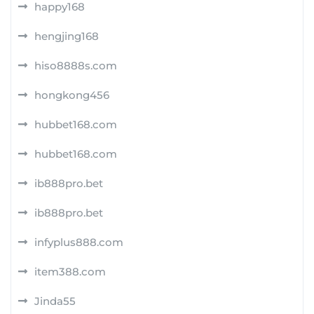
happy168
hengjing168
hiso8888s.com
hongkong456
hubbet168.com
hubbet168.com
ib888pro.bet
ib888pro.bet
infyplus888.com
item388.com
Jinda55