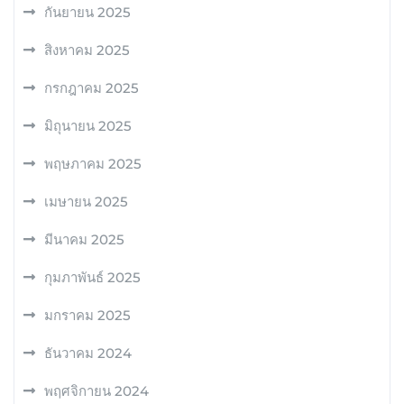
กันยายน 2025
สิงหาคม 2025
กรกฎาคม 2025
มิถุนายน 2025
พฤษภาคม 2025
เมษายน 2025
มีนาคม 2025
กุมภาพันธ์ 2025
มกราคม 2025
ธันวาคม 2024
พฤศจิกายน 2024