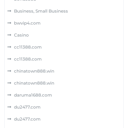
Business, Small Business
bwvip4.com
Casino
cc11388.com
cc11388.com
chinatown888.win
chinatown888.win
daruma1688.com
du2477.com
du2477.com