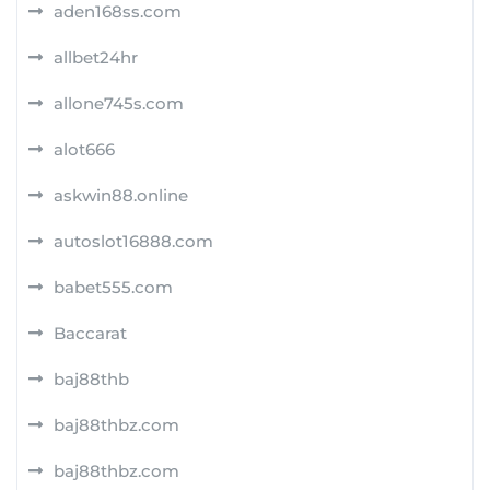
aden168ss.com
allbet24hr
allone745s.com
alot666
askwin88.online
autoslot16888.com
babet555.com
Baccarat
baj88thb
baj88thbz.com
baj88thbz.com