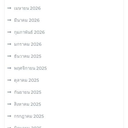
เมษายน 2026
มีนาคม 2026
กุมภาพันธ์ 2026
มกราคม 2026
ธันวาคม 2025
พฤศจิกายน 2025
ตุลาคม 2025
กันยายน 2025
สิงหาคม 2025
กรกฎาคม 2025