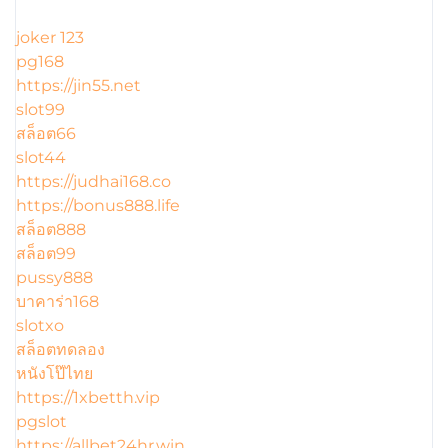
joker 123
pg168
https://jin55.net
slot99
สล็อต66
slot44
https://judhai168.co
https://bonus888.life
สล็อต888
สล็อต99
pussy888
บาคาร่า168
slotxo
สล็อตทดลอง
หนังโป๊ไทย
https://1xbetth.vip
pgslot
https://allbet24hr.win