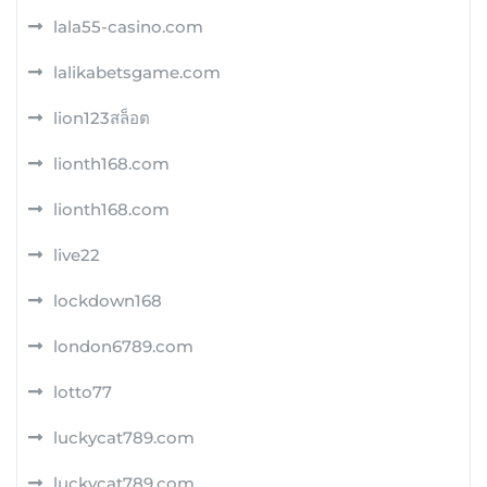
lala55-casino.com
lalikabetsgame.com
lion123สล็อต
lionth168.com
lionth168.com
live22
lockdown168
london6789.com
lotto77
luckycat789.com
luckycat789.com