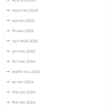
มิถุนายน 2025
พฤษภาคม 2025
เมษายน 2025
มีนาคม 2025
กุมภาพันธ์ 2025
มกราคม 2025
ธันวาคม 2024
พฤศจิกายน 2024
ตุลาคม 2024
กันยายน 2024
สิงหาคม 2024