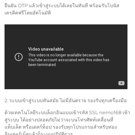
ยืนยัน OTP แล้วเข้าสู่ระบบได้เลยในทันที พร้อมรับโบนัส
เครดิตฟรีโดยอัตโนมัติ
2. ระบบเข้าสู่ระบบทันสมัย ไม่มีอันตราย รองรับทุกเครื่องมือ
ด้วยเทคโนโลยีระบบล็อกอินแบบเข้ารหัส SSL nemo168 เข้า
สู่ระบบ ได้อย่างปลอดภัยไม่ว่าจะบนโทรศัพท์เคลื่อนที่
แท็บเล็ต หรือเดสก์ท็อป รองรับทุกโปรแกรมสำหรับท่อง
อินเตอร์เน็ตแล้วก็ระบบปฏิบัติการ