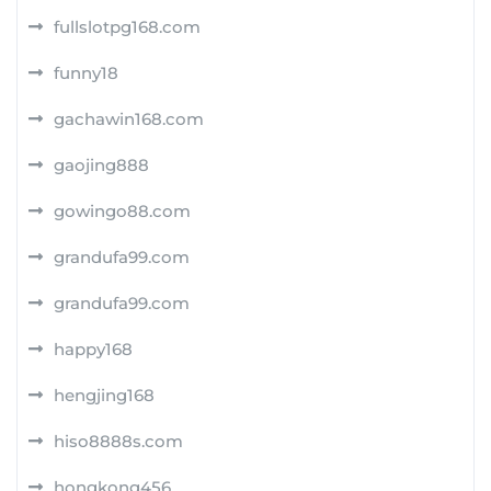
fullslotpg168.com
funny18
gachawin168.com
gaojing888
gowingo88.com
grandufa99.com
grandufa99.com
happy168
hengjing168
hiso8888s.com
hongkong456