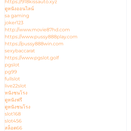
https://918kissauto.xyz
ดูหนังออนไลน์
sa gaming
joker123
http://www.movie87hd.com
https://www.pussy888play.com
https://pussy888win.com
sexybaccarat
https://www.pgslot.golf
pgslot
pg99
fullslot
live22slot
หนังชนโรง
ดูหนังฟรี
ดูหนังชนโรง
slot168
slot456
สล็อต66