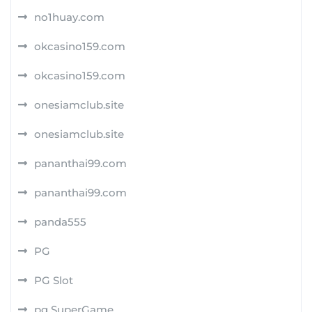
no1huay.com
okcasino159.com
okcasino159.com
onesiamclub.site
onesiamclub.site
pananthai99.com
pananthai99.com
panda555
PG
PG Slot
pg SuperGame