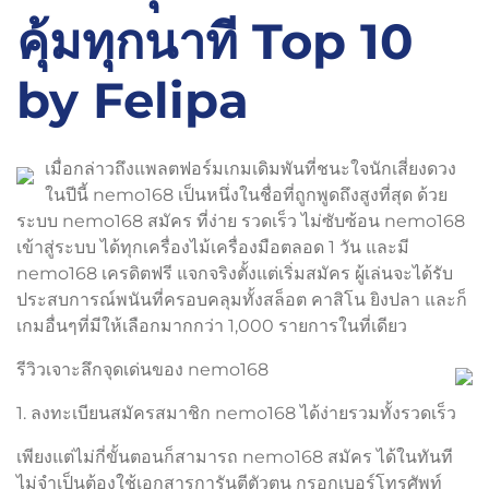
คุ้มทุกนาที Top 10
by Felipa
เมื่อกล่าวถึงแพลตฟอร์มเกมเดิมพันที่ชนะใจนักเสี่ยงดวง
ในปีนี้ nemo168 เป็นหนึ่งในชื่อที่ถูกพูดถึงสูงที่สุด ด้วย
ระบบ nemo168 สมัคร ที่ง่าย รวดเร็ว ไม่ซับซ้อน nemo168
เข้าสู่ระบบ ได้ทุกเครื่องไม้เครื่องมือตลอด 1 วัน และมี
nemo168 เครดิตฟรี แจกจริงตั้งแต่เริ่มสมัคร ผู้เล่นจะได้รับ
ประสบการณ์พนันที่ครอบคลุมทั้งสล็อต คาสิโน ยิงปลา และก็
เกมอื่นๆที่มีให้เลือกมากกว่า 1,000 รายการในที่เดียว
รีวิวเจาะลึกจุดเด่นของ nemo168
1. ลงทะเบียนสมัครสมาชิก nemo168 ได้ง่ายรวมทั้งรวดเร็ว
เพียงแต่ไม่กี่ขั้นตอนก็สามารถ nemo168 สมัคร ได้ในทันที
ไม่จำเป็นต้องใช้เอกสารการันตีตัวตน กรอกเบอร์โทรศัพท์