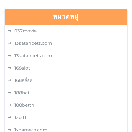
หมวดหมู่
037movie
13satanbets.com
13satanbets.com
168slot
168สล็อต
188bet
188betth
1xbit1
1xgameth.com