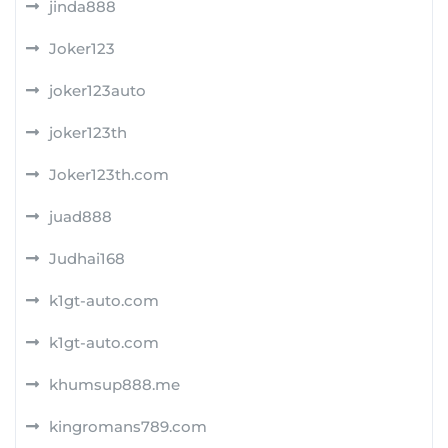
jinda888
Joker123
joker123auto
joker123th
Joker123th.com
juad888
Judhai168
k1gt-auto.com
k1gt-auto.com
khumsup888.me
kingromans789.com