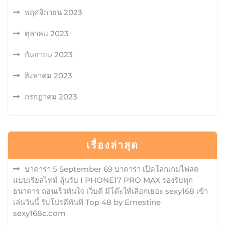
พฤศจิกายน 2023
ตุลาคม 2023
กันยายน 2023
สิงหาคม 2023
กรกฎาคม 2023
เรื่องล่าสุด
บาคาร่า 5 September 69 บาคาร่า เปิดโลกเกมไพ่สด
แบบเรียลไทม์ ลุ้นรับ I PHONE17 PRO MAX รองรับทุก
ธนาคาร ถอนเร็วทันใจ เว็บดี มีโต๊ะให้เลือกเยอะ sexy168 เข้า
เล่นวันนี้ รับโปรดีทันที Top 48 by Ernestine
sexy168c.com