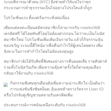
ระบบพิจารณาตัวตน (KYC) ยังช่วยทำให้แน่ใจว่าทุก
กระบวนการทำธุรกรรมเป็นไปอย่างโปร่งใสแล้วก็ถูก
โปรโมชั่นแรง ตั้งแต่เริ่มกระทั่งต่อเนื่อง
เพียงแต่ลงทะเบียนสมัครสมาชิกก็สามารถรับ niseko168
เครดิตฟรี ได้โดยทันทีโดยไม่ต้องฝากก่อน ไม่ว่าจะเป็นโบนัส
สมาชิกใหม่ โปรโมชั่นเพิ่มเติมเงินรายวัน แล้วก็กิจกรรมลุ้น
ของขวัญ ระบบนี้ดีไซน์มาเพื่อคืนกำไรให้ผู้เล่นโดยตรง เพิ่ม
จังหวะในการทำกำไรโดยไม่ต้องลงทุนสูง
สมาชิกเก่ายังได้รับสิทธิ์พิเศษอย่างการคืนยอดเสีย รายสัปดาห์
รวมทั้งโบนัสวันเกิด เพิ่มความคุ้มค่าครั้งใดก็ตามคุณเลือก
กลับมาใช้งานกับ niseko168
กิจกรรมพิเศษทุกเดือนยังเพิ่มความน่าระทึกใจ เป็นต้นว่า
การแข่งขันชิงชัยสล็อต, ลุ้นเลขท้ายรางวัลจาก User ID
หรือโปรจับคู่เชิญชวนสหายรับเครดิตเพิ่ม
ประสบการณ์การพนันเหนือระดับกับ niseko168