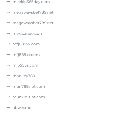
meekin365day.com
megawaysbet789.net
megawaysbet789.net
mexicanoo.com
mfj889xx.com
mfj889xx.com
mib555s.com
monkey789
mun789slot.com
mun789slot.com
nbwin.me