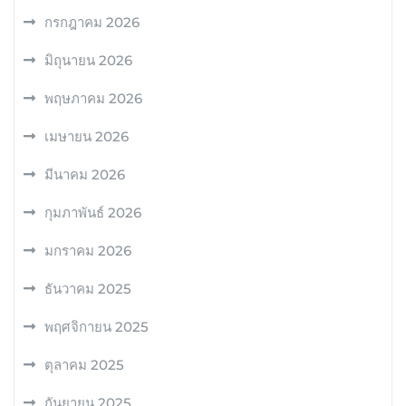
กรกฎาคม 2026
มิถุนายน 2026
พฤษภาคม 2026
เมษายน 2026
มีนาคม 2026
กุมภาพันธ์ 2026
มกราคม 2026
ธันวาคม 2025
พฤศจิกายน 2025
ตุลาคม 2025
กันยายน 2025