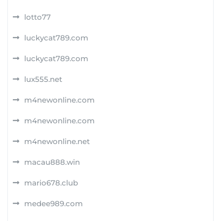
lotto77
luckycat789.com
luckycat789.com
lux555.net
m4newonline.com
m4newonline.com
m4newonline.net
macau888.win
mario678.club
medee989.com