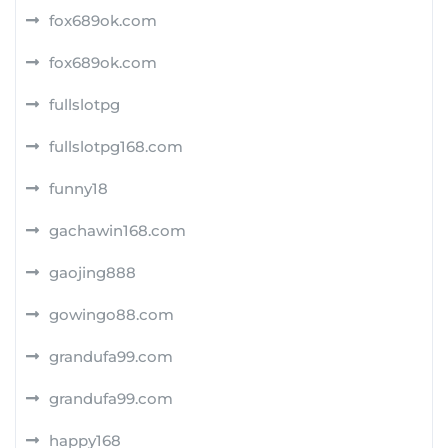
fox689ok.com
fox689ok.com
fullslotpg
fullslotpg168.com
funny18
gachawin168.com
gaojing888
gowingo88.com
grandufa99.com
grandufa99.com
happy168