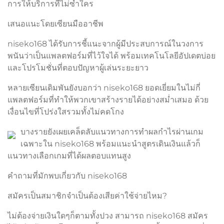
การให้บริการที่ไม่ซ้ำใคร
เสนอแนะโดยเซียนมืออาชีพ
niseko168 ได้รับการชี้แนะจากผู้มีประสบการณ์ในวงการ
พนันว่าเป็นแพลตฟอร์มที่ไว้ใจได้ พร้อมเทคโนโลยีอัปเดตบ่อย
และโปรโมชั่นที่ตอบปัญหาผู้เล่นระยะยาว
หลายเซียนเดิมพันยังบอกว่า niseko168 ยอดเยี่ยมในไม่กี่
แพลตฟอร์มที่ทำให้พวกเขาสร้างรายได้อย่างสม่ำเสมอ ด้วย
เงื่อนไขที่โปร่งใสรวมทั้งไม่คดโกง
บางรายยังเผยเคล็ดลับแนวทางการทำผลกำไรผ่านเกม
เฉพาะใน niseko168 พร้อมแนะนำสูตรเดินเงินแล้วก็
แนวทางเลือกเกมที่ได้ผลตอบแทนสูง
คำถามที่มักพบเกี่ยวกับ niseko168
สมัครเป็นสมาชิกจำเป็นต้องเสียค่าใช้จ่ายไหม?
ไม่ต้องจ่ายเงินใดๆก็ตามทั้งปวง สามารถ niseko168 สมัคร