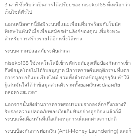
3 นาที ซึ่งนับว่าเป็นการได้เปรียบของ niseko168 ที่เหนือกว่า
เว็บไซต์ทั่วไป
นอกเหนือจากนี้ยังมีระบบชี้แนะเพื่อนที่มาพร้อมกับโบนัส
พิเศษในทันทีเมื่อเพื่อนสมัครผ่านลิงก์ของคุณ เพิ่มจังหวะ
สำหรับการสร้างรายได้อีกหนึ่งวิถีทาง
ระบบความปลอดภัยระดับสากล
niseko168 ใช้เทคโนโลยีเข้ารหัสระดับสูงเพื่อป้องกันการเข้า
ถึงข้อมูลโดยไม่ได้รับอนุญาต มีการตรวจค้นพฤติกรรมที่แตก
ต่างจากปกติแบบเรียลไทม์ รวมทั้งสำรองข้อมูลทุกๆวัน ทำให้
ผู้เล่นมั่นใจได้ว่าข้อมูลส่วนตัวรวมทั้งยอดเงินจะปลอดภัย
ตลอดระยะเวลา
นอกจากนั้นยังผ่านการตรวจสอบระบบจากองค์กรกึ่งกลางที่
รับรองความปลอดภัยของเว็บเดิมพันอย่างถูกต้อง แล้วก็มี
ระบบแจ้งเตือนทันทีเมื่อเกิดเหตุการณ์แตกต่างจากปกติ
ระบบป้องกันการฟอกเงิน (Anti-Money Laundering) และก็