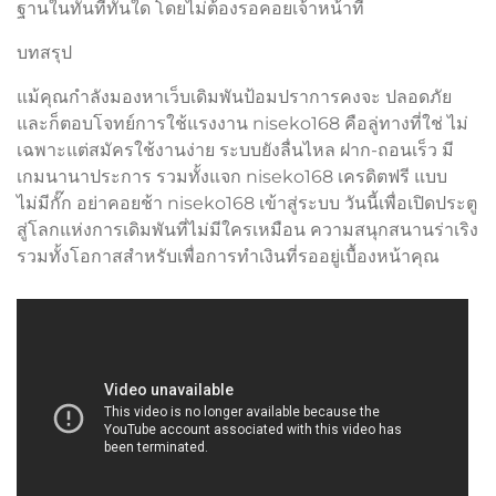
ฐานในทันทีทันใด โดยไม่ต้องรอคอยเจ้าหน้าที่
บทสรุป
แม้คุณกำลังมองหาเว็บเดิมพันป้อมปราการคงจะ ปลอดภัย
และก็ตอบโจทย์การใช้แรงงาน niseko168 คือลู่ทางที่ใช่ ไม่
เฉพาะแต่สมัครใช้งานง่าย ระบบยังลื่นไหล ฝาก-ถอนเร็ว มี
เกมนานาประการ รวมทั้งแจก niseko168 เครดิตฟรี แบบ
ไม่มีกั๊ก อย่าคอยช้า niseko168 เข้าสู่ระบบ วันนี้เพื่อเปิดประตู
สู่โลกแห่งการเดิมพันที่ไม่มีใครเหมือน ความสนุกสนานร่าเริง
รวมทั้งโอกาสสำหรับเพื่อการทำเงินที่รออยู่เบื้องหน้าคุณ