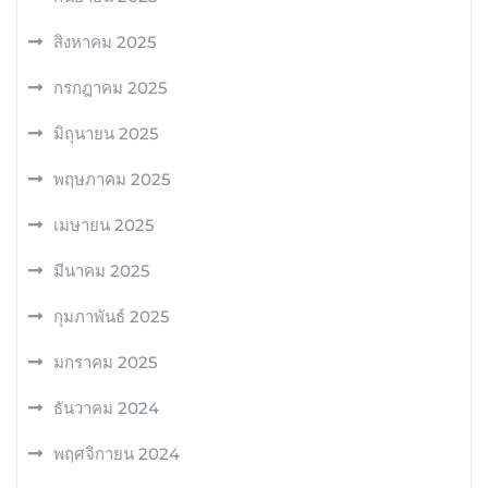
สิงหาคม 2025
กรกฎาคม 2025
มิถุนายน 2025
พฤษภาคม 2025
เมษายน 2025
มีนาคม 2025
กุมภาพันธ์ 2025
มกราคม 2025
ธันวาคม 2024
พฤศจิกายน 2024