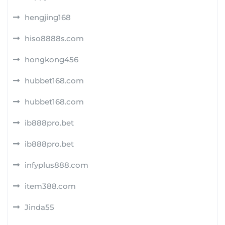
hengjing168
hiso8888s.com
hongkong456
hubbet168.com
hubbet168.com
ib888pro.bet
ib888pro.bet
infyplus888.com
item388.com
Jinda55