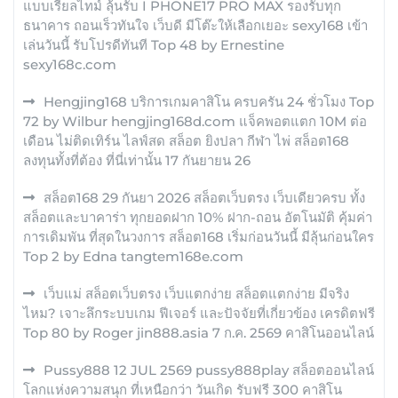
แบบเรียลไทม์ ลุ้นรับ I PHONE17 PRO MAX รองรับทุก
ธนาคาร ถอนเร็วทันใจ เว็บดี มีโต๊ะให้เลือกเยอะ sexy168 เข้า
เล่นวันนี้ รับโปรดีทันที Top 48 by Ernestine
sexy168c.com
Hengjing168 บริการเกมคาสิโน ครบครัน 24 ชั่วโมง Top
72 by Wilbur hengjing168d.com แจ็คพอตแตก 10M ต่อ
เดือน ไม่ติดเทิร์น ไลฟ์สด สล็อต ยิงปลา กีฬา ไพ่ สล็อต168
ลงทุนทั้งที่ต้อง ที่นี่เท่านั้น 17 กันยายน 26
สล็อต168 29 กันยา 2026 สล็อตเว็บตรง เว็บเดียวครบ ทั้ง
สล็อตและบาคาร่า ทุกยอดฝาก 10% ฝาก-ถอน อัตโนมัติ คุ้มค่า
การเดิมพัน ที่สุดในวงการ สล็อต168 เริ่มก่อนวันนี้ มีลุ้นก่อนใคร
Top 2 by Edna tangtem168e.com
เว็บแม่ สล็อตเว็บตรง เว็บแตกง่าย สล็อตแตกง่าย มีจริง
ไหม? เจาะลึกระบบเกม ฟีเจอร์ และปัจจัยที่เกี่ยวข้อง เครดิตฟรี
Top 80 by Roger jin888.asia 7 ก.ค. 2569 คาสิโนออนไลน์
Pussy888 12 JUL 2569 pussy888play สล็อตออนไลน์
โลกแห่งความสนุก ที่เหนือกว่า วันเกิด รับฟรี 300 คาสิโน