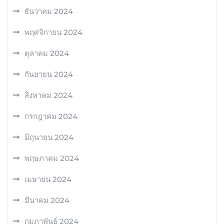
ธันวาคม 2024
พฤศจิกายน 2024
ตุลาคม 2024
กันยายน 2024
สิงหาคม 2024
กรกฎาคม 2024
มิถุนายน 2024
พฤษภาคม 2024
เมษายน 2024
มีนาคม 2024
กุมภาพันธ์ 2024