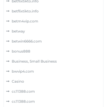
betflixtikto.info
betflixtikto.info
betm4vip.com
betway
betwin6666.com
bonus888
Business, Small Business
bwvip4.com
Casino
cc11388.com
cc11388.com