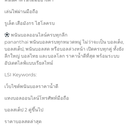
เล่นไพ่ผ่านมือถือ
รูเล็ต เสือมังกร ไฮโลครบ
พนันบอลออนไลน์ครบทุกลีก
pananthai พนันบอลครบทุกหมวดหมู่ ไม่ว่าจะเป็น บอลเต็ง,
บอลสเต็ป, พนันบอลสด หรือบอลล่วงหน้า เปิดครบทุกคู่ ทั้งยัง
ลีกใหญ่ บอลไทย และบอลโลก ราคาน้ำดีที่สุด พร้อมระบบ
อัปเดตไลฟ์แบบเรียลไทม์
LSI Keywords:
เว็บไซต์พนันบอลราคาน้ำดี
แทงบอลออนไลน์โทรศัพท์มือถือ
บอลสเต็ป 2 คู่ขึ้นไป
ราคาบอลสดล่าสุด