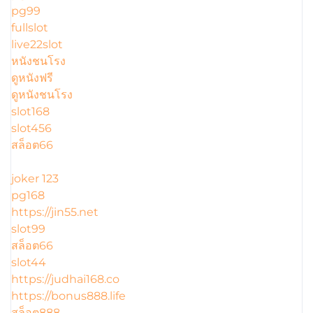
pg99
fullslot
live22slot
หนังชนโรง
ดูหนังฟรี
ดูหนังชนโรง
slot168
slot456
สล็อต66
joker 123
pg168
https://jin55.net
slot99
สล็อต66
slot44
https://judhai168.co
https://bonus888.life
สล็อต888