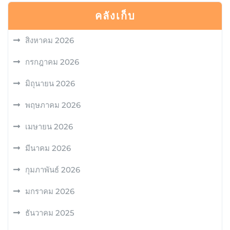
คลังเก็บ
สิงหาคม 2026
กรกฎาคม 2026
มิถุนายน 2026
พฤษภาคม 2026
เมษายน 2026
มีนาคม 2026
กุมภาพันธ์ 2026
มกราคม 2026
ธันวาคม 2025