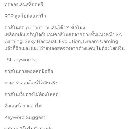
ทดลองเล่นสล็อตฟรี
RTP สูง โบนัสแตกไว
คาสิโนสด pananthai เล่นได้ 24 ชั่วโมง
เพลิดเพลินเจริญใจกับเกมคาสิโนสดจากค่ายชั้นแนวหน้า SA
Gaming, Sexy Baccarat, Evolution, Dream Gaming
แล้วก็อีกเยอะแยะ ถ่ายทอดสดจริงจากต่างแดน ไม่ต้องโยกเงิน
LSI Keywords:
คาสิโนถ่ายทอดสดมือถือ
บาคาร่าออนไลน์ได้เงินจริง
คาสิโนเว็บตรงไม่ต้องโหลด
ดีลเลอร์สาวแจกไพ่
Keyword Suggest:
พนันคาสิโนไม่มีอย่างต่ำ