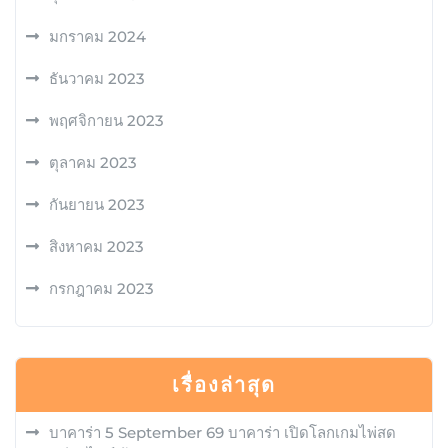
มกราคม 2024
ธันวาคม 2023
พฤศจิกายน 2023
ตุลาคม 2023
กันยายน 2023
สิงหาคม 2023
กรกฎาคม 2023
เรื่องล่าสุด
บาคาร่า 5 September 69 บาคาร่า เปิดโลกเกมไพ่สด