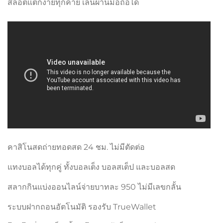
สล็อตแตกง่ายทุกค่าย เล่นผ่านมือถือได้
คาสิโนสดถ่ายทอดสด 24 ชม. ไม่มีตัดต่อ
แทงบอลได้ทุกคู่ ทั้งบอลเต็ง บอลสเต็ป และบอลสด
สลากกินแบ่งออนไลน์จ่ายบาทละ 950 ไม่มีเลขกลั้น
ระบบฝากถอนอัตโนมัติ รองรับ TrueWallet