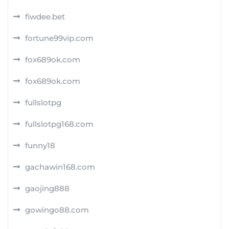
fiwdee.bet
fortune99vip.com
fox689ok.com
fox689ok.com
fullslotpg
fullslotpg168.com
funny18
gachawin168.com
gaojing888
gowingo88.com