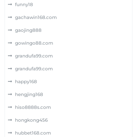
funny18
gachawin168.com
gaojing888
gowingo88.com
grandufa99.com
grandufa99.com
happy168
hengjing168
hiso8888s.com
hongkong456
hubbet168.com