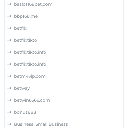
baslot168bet.com
bbp168.me
betflix
betflixtikto
betflixtikto.info
betflixtikto.info
betm4vip.com
betway
betwin6666.com
bonus888
Business, Small Business