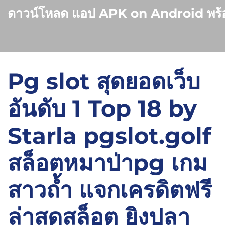
Skip
to
content
Pg slot สุดยอดเว็บ
อันดับ 1 Top 18 by
Starla pgslot.golf
สล็อตหมาป่าpg เกม
สาวถ้ำ แจกเครดิตฟรี
ล่าสุดสล็อต ยิงปลา