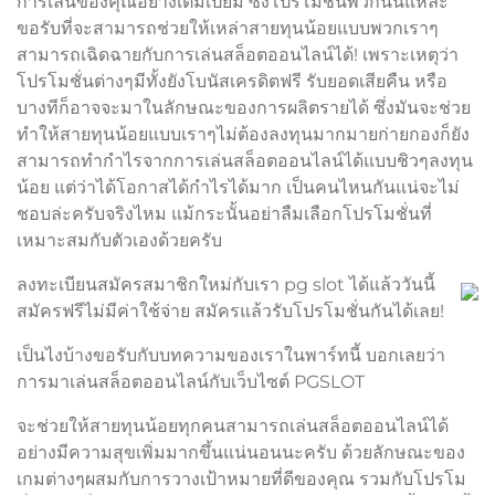
การเล่นของคุณอย่างเต็มเปี่ยม ซึ่งโปรโมชั่นพวกนี้นี่แหละ
ขอรับที่จะสามารถช่วยให้เหล่าสายทุนน้อยแบบพวกเราๆ
สามารถเฉิดฉายกับการเล่นสล็อตออนไลน์ได้! เพราะเหตุว่า
โปรโมชั่นต่างๆมีทั้งยังโบนัสเครดิตฟรี รับยอดเสียคืน หรือ
บางทีก็อาจจะมาในลักษณะของการผลิตรายได้ ซึ่งมันจะช่วย
ทำให้สายทุนน้อยแบบเราๆไม่ต้องลงทุนมากมายก่ายกองก็ยัง
สามารถทำกำไรจากการเล่นสล็อตออนไลน์ได้แบบชิวๆลงทุน
น้อย แต่ว่าได้โอกาสได้กำไรได้มาก เป็นคนไหนกันแน่จะไม่
ชอบล่ะครับจริงไหม แม้กระนั้นอย่าลืมเลือกโปรโมชั่นที่
เหมาะสมกับตัวเองด้วยครับ
ลงทะเบียนสมัครสมาชิกใหม่กับเรา pg slot ได้แล้ววันนี้
สมัครฟรีไม่มีค่าใช้จ่าย สมัครแล้วรับโปรโมชั่นกันได้เลย!
เป็นไงบ้างขอรับกับบทความของเราในพาร์ทนี้ บอกเลยว่า
การมาเล่นสล็อตออนไลน์กับเว็บไซต์ PGSLOT
จะช่วยให้สายทุนน้อยทุกคนสามารถเล่นสล็อตออนไลน์ได้
อย่างมีความสุขเพิ่มมากขึ้นแน่นอนนะครับ ด้วยลักษณะของ
เกมต่างๆผสมกับการวางเป้าหมายที่ดีของคุณ รวมกับโปรโม