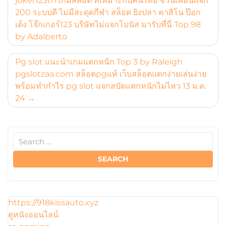
joker123th เกมสล็อต ที่เหมาะกับคนไทย ชวนเพื่อนแจก
เรื่อง
200 ระบบดี ไม่มีสะดุดกีฬา สล็อต ยิงปลา คาสิโน ป๊อก
เด้ง โจ๊กเกอร์123 บริษัทไม่แจกโบนัส มารับที่นี่ Top 98
by Adalberto
Pg slot แนะนำเกมแตกหนัก Top 3 by Raleigh
pgslotzaa.com สล็อตpgแท้ เว็บสล็อตแตกง่ายเล่นง่าย
พร้อมทำกำไร pg slot แจกสบัดแตกหนักไม่ไหว 13 ม.ค.
24
https://918kissauto.xyz
ดูหนังออนไลน์