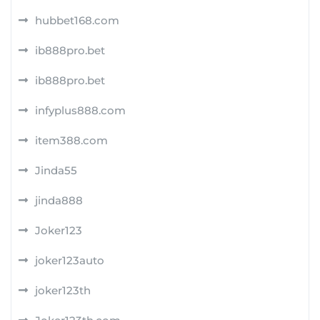
hubbet168.com
ib888pro.bet
ib888pro.bet
infyplus888.com
item388.com
Jinda55
jinda888
Joker123
joker123auto
joker123th