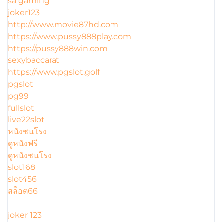
sa gaming
joker123
http://www.movie87hd.com
https://www.pussy888play.com
https://pussy888win.com
sexybaccarat
https://www.pgslot.golf
pgslot
pg99
fullslot
live22slot
หนังชนโรง
ดูหนังฟรี
ดูหนังชนโรง
slot168
slot456
สล็อต66
joker 123