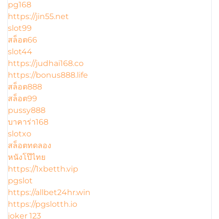
pg168
https://jin55.net
slot99
สล็อต66
slot44
https://judhai168.co
https://bonus888.life
สล็อต888
สล็อต99
pussy888
บาคาร่า168
slotxo
สล็อตทดลอง
หนังโป๊ไทย
https://1xbetth.vip
pgslot
https://allbet24hr.win
https://pgslotth.io
joker 123