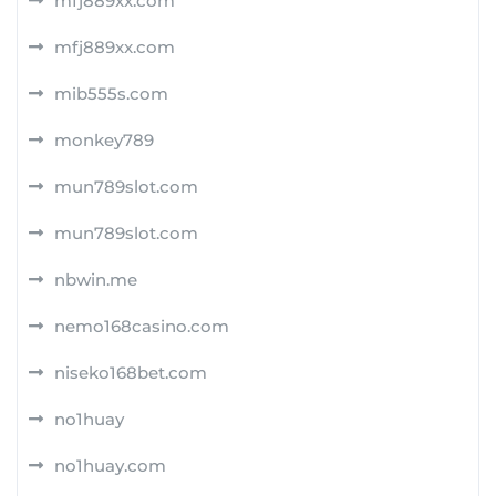
mfj889xx.com
mfj889xx.com
mib555s.com
monkey789
mun789slot.com
mun789slot.com
nbwin.me
nemo168casino.com
niseko168bet.com
no1huay
no1huay.com