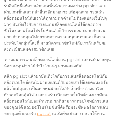
รับลิขสิทธิ์แท้จากค่ายเกมชั้นนำสุดยอดอย่าง pg slot และ
ค่ายเกมชั้นแนวหน้าอื่นๆอีกมายมาย เพื่อคุณสามารถเล่น
สล็อตออนไลน์กับเราได้ทุกเกมทุกค่าย ไม่ต้องแปลงเว็บไปๆ
มาๆ บันเทิงใจกับการเล่นเกมสล็อตออนไลน์ได้ตลอด 24
ชั่วโมง มาพร้อมโปรโมชั่นแล้วก็กิจกรรมเยอะมากจำนวน
มาก ถ้าหากคุณไม่อยากพลาดความสนุกสนานและก็ความ
ประทับใจกลุ่มนี้ล่ะก็ มาสมัครสมาชิกใหม่กับเรากันครับผม
ลงทะเบียนสมัครสมาชิกเลย!
วางแผนการเล่นสล็อตออนไลน์ผ่าน pg slot แบบฉบับสายทุน
น้อย ลงทุนง่าย ได้กำไรไวแน่ๆ มาทดลองกัน!
คลิก pg slot แล้วมาบันเทิงใจกับการเล่นสล็อตออนไลน์กับ
สล็อตเว็บไซต์ตรงไม่ผ่านเอเย่นต์กับพวกเราได้เลยค่ะนะครับ
แล้วก็แม้คุณจะเป็นสายทุนน้อยก็ไม่จำเป็นที่จะต้องมาวิตก
กังวลหรือกลุ้มใจไปเลยขอรับ เนื่องจากเว็บไซต์ของเรามีเกม
สล็อตออนไลน์เยอะจำนวนมากที่สามารถตอบโจทย์การเล่น
ของคุณได้ แถมยังมีโปรโมชั่นที่ดีพร้อมจะซัพพอร์ตการเล่น
ของคุณด้วยขอรับ
pg slot
แต่สิ่งที่จะสามารถช่วยให้ท่าน