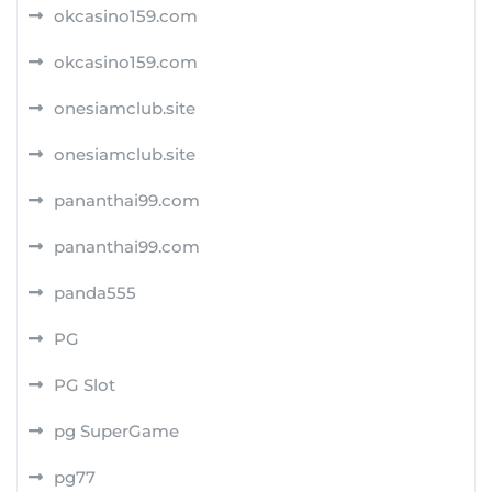
okcasino159.com
okcasino159.com
onesiamclub.site
onesiamclub.site
pananthai99.com
pananthai99.com
panda555
PG
PG Slot
pg SuperGame
pg77