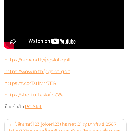
https://rebrand.ly/pgslot-golf
https://wow.in.th/pgslot-golf
https://t.co/TstfMrr7ER
https://shorturl.asia/lbC8a
ป้ายกำกับ:
PG Slot
แนะแนว
โจ๊กเกอร์123 joker123ths.net 21 กุมภาพันธ์ 2567