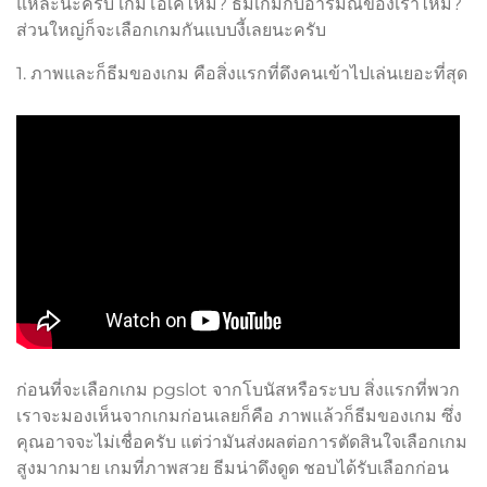
แหละนะครับ เกมโอเคไหม? ธีมเกมกับอารมณ์ของเราไหม?
ส่วนใหญ่ก็จะเลือกเกมกันแบบงี้เลยนะครับ
1. ภาพและก็ธีมของเกม คือสิ่งแรกที่ดึงคนเข้าไปเล่นเยอะที่สุด
ก่อนที่จะเลือกเกม pgslot จากโบนัสหรือระบบ สิ่งแรกที่พวก
เราจะมองเห็นจากเกมก่อนเลยก็คือ ภาพแล้วก็ธีมของเกม ซึ่ง
คุณอาจจะไม่เชื่อครับ แต่ว่ามันส่งผลต่อการตัดสินใจเลือกเกม
สูงมากมาย เกมที่ภาพสวย ธีมน่าดึงดูด ชอบได้รับเลือกก่อน