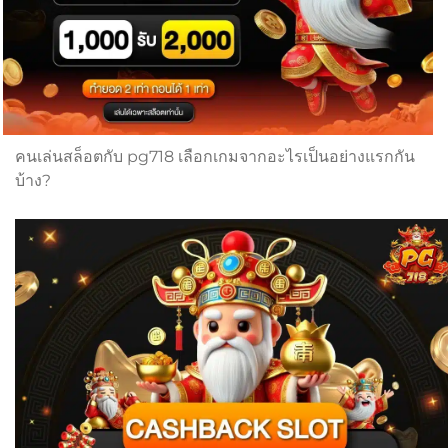
คนเล่นสล็อตกับ pg718 เลือกเกมจากอะไรเป็นอย่างแรกกัน
บ้าง?