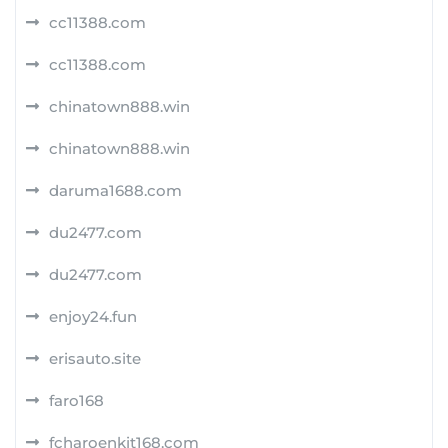
cc11388.com
cc11388.com
chinatown888.win
chinatown888.win
daruma1688.com
du2477.com
du2477.com
enjoy24.fun
erisauto.site
faro168
fcharoenkit168.com