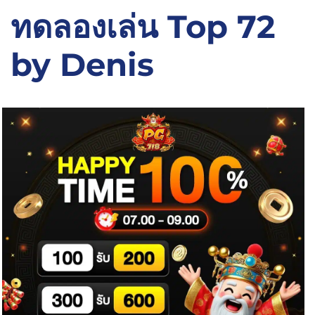
ทดลองเล่น Top 72
by Denis