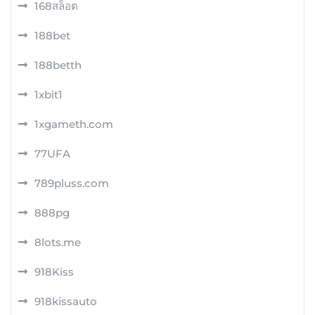
168สล็อต
188bet
188betth
1xbit1
1xgameth.com
77UFA
789pluss.com
888pg
8lots.me
918Kiss
918kissauto