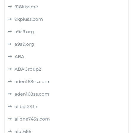
918kissme
9kpluss.com
a9a9.org
a9a9.org
ABA
ABAGroup2
aden168ss.com
aden168ss.com
allbet24hr
allone745s.com
alot666