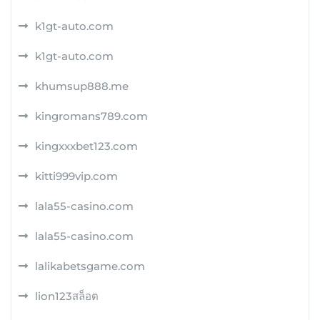
k1gt-auto.com
k1gt-auto.com
khumsup888.me
kingromans789.com
kingxxxbet123.com
kitti999vip.com
lala55-casino.com
lala55-casino.com
lalikabetsgame.com
lion123สล็อต