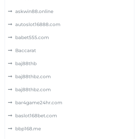
askwin88.online
autoslot16888.com
babet555.com
Baccarat
baj88thb
baj88thbz.com
baj88thbz.com
bar4game24hr.com
baslot168bet.com
bbp168.me