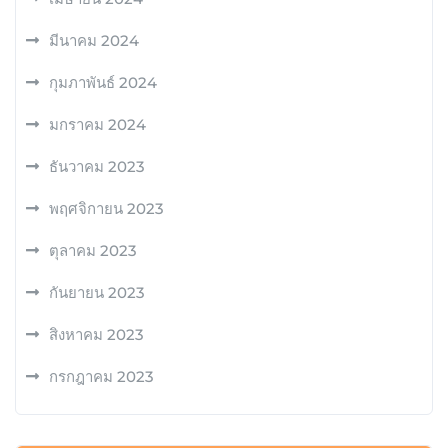
มีนาคม 2024
กุมภาพันธ์ 2024
มกราคม 2024
ธันวาคม 2023
พฤศจิกายน 2023
ตุลาคม 2023
กันยายน 2023
สิงหาคม 2023
กรกฎาคม 2023