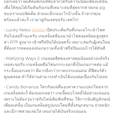
บอกเลยว่า ผมคัดแต่เกมที่ดีแล้วก็ได้รับความนิยมเพียงแค่นั้น
เพื่อให้คุณได้เริ่มต้นกับเกมที่เหมาะสมที่สุดจากค่ายเกม pg
ของเราแบบจัดเต็ม ส่วนจะมีเกมอะไรบ้างนั้น ถ้าหากคุณ
พร้อมแล้วล่ะก็ เรามาดูกันเลยขอรับ เลทโก!
• Lucky Neko:
pgslot
เปิดประเดิมกันที่เกมเนโกะนำโชค
กันไปเลยจ๊านะครับ เกมสล็อตธีมแมวนำโชคยอดนิยมสูงสุดๆ
ค่า RTP สูงมาก เข้าฟรีสปินได้บ่อยครั้ง เหมาะสมกับผู้เล่นใหม่
ที่ต้องการทดลองเล่นเกมรวมทั้งเข้าฟรีสปินแบบไวๆได้ทันที
• Mahjong Ways 2: เกมยอดฮิตของสายทุนน้อยอย่างแท้จริง
เลยล่ะขอรับ เกมสล็อตธีมไพ่นกกระจอกที่เป็นเกมภาคต่อ แม้
กระนั้นบอกเลยว่า ดีมากยิ่งกว่าภาคแรกแน่นอน! มีฟีพบร์ตัว
คูณตลอด ทำให้ท่านสามารถทำเงินได้แบบต่อเนื่องกันไปเลย
• Candy Bonanza: ใครกันแน่ที่มองหาความแปลกใหม่จาก
เกมสล็อตล่ะก็ ต้องบอกเลยว่า เกมนี้ตอบโจทย์ได้อย่างแน่นอน
เพราะไม่ต้องวุ่นวายกับไลน์เดิมพันที่ชนะ ใช้การนับสัญลักษณ์
เพียงแค่นั้น เป็นเกมสล็อตรูปแบบใหม่ที่ทั้งสนุกสนาน จ่ายหนัก
และมีภาพสวยแจ่มใส เล่นง่ายได้เงินจริงแน่นอน