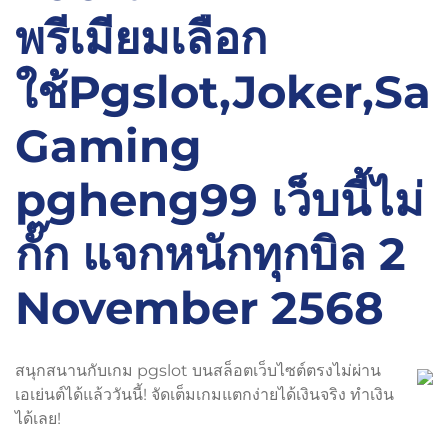
พรีเมียมเลือก
ใช้Pgslot,Joker,Sa
Gaming
pgheng99 เว็บนี้ไม่
กั๊ก แจกหนักทุกบิล 2
November 2568
สนุกสนานกับเกม pgslot บนสล็อตเว็บไซต์ตรงไม่ผ่าน
เอเย่นต์ได้แล้ววันนี้! จัดเต็มเกมแตกง่ายได้เงินจริง ทำเงิน
ได้เลย!