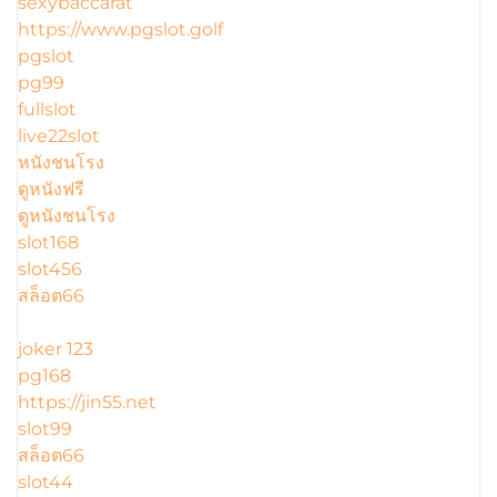
sexybaccarat
https://www.pgslot.golf
pgslot
pg99
fullslot
live22slot
หนังชนโรง
ดูหนังฟรี
ดูหนังชนโรง
slot168
slot456
สล็อต66
joker 123
pg168
https://jin55.net
slot99
สล็อต66
slot44