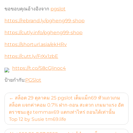
ขอขอบคุณอ้างอิงจาก
pgslot
https://rebrand.ly/pgheng99-shop
https://cutly.info/pgheng99-shop
https://shorturl.asia/ekHRv
https://cutt.ly/FrXx1zbE
https://t.co/S8cGljnoc4
ป้ายกำกับ:
PGSlot
แนะแนว
สล็อต 29 ตุลาคม 25 pgslot เต็มแม็ก69 หัวแถวเกม
สล็อต แจกค่าคอม 0.7% ฝาก-ถอน สะดวก เกมมาแรง อัต
เรื่อง
ตราชนะสูง temmax69 แตกเท่าไหร่ ถอนได้เท่านั้น
Top 12 by Susie tm69.life