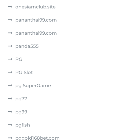
onesiamclub.site
pananthai99.com
pananthai99.com
panda555
PG
PG Slot
pg SuperGame
pg77
pg99
pgfish
pggold168bet.com