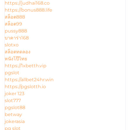
https://judhai168.co
https://bonus888.life
สล็อต888
สล็อต99
pussy888
บาคาร่า168
slotxo
สล็อตทดลอง
หนังโป๊ไทย
https://1xbetth.vip
pgslot
https://allbet24hr.win
https://pgslotth.io
joker 123
slot777
pgslot88
betway
jokerasia
pg slot