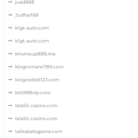
juad888
Judhai168
k1gt-auto.com
k1gt-auto.com
khumsup888.me
kingromans789.com
kingxxxbet123.com
kitti999vip.com
lala55-casino.com
lala55-casino.com
lalikabetsgame.com