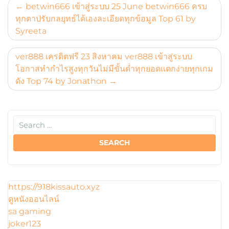
แนะแนว
betwin666 เข้าสู่ระบบ 25 June betwin666 ครบ
ทุกตาปรับกลยุทธ์ได้เองละเอียดทุกข้อมูล Top 61 by
เรื่อง
Syreeta
ver888 เครดิตฟรี 23 สิงหาคม ver888 เข้าสู่ระบบ
โอกาสทำกำไรสูงทุกวันไม่มีขั้นต่ำทุกยอดแตกง่ายทุกเกม
ดัง Top 74 by Jonathon
https://918kissauto.xyz
ดูหนังออนไลน์
sa gaming
joker123