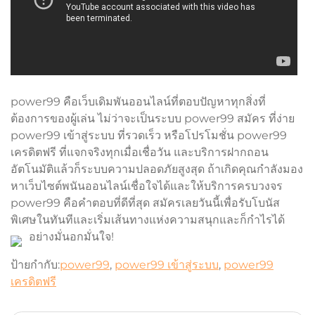
power99 คือเว็บเดิมพันออนไลน์ที่ตอบปัญหาทุกสิ่งที่
ต้องการของผู้เล่น ไม่ว่าจะเป็นระบบ power99 สมัคร ที่ง่าย
power99 เข้าสู่ระบบ ที่รวดเร็ว หรือโปรโมชั่น power99
เครดิตฟรี ที่แจกจริงทุกเมื่อเชื่อวัน และบริการฝากถอน
อัตโนมัติแล้วก็ระบบความปลอดภัยสูงสุด ถ้าเกิดคุณกำลังมอง
หาเว็บไซต์พนันออนไลน์เชื่อใจได้และให้บริการครบวงจร
power99 คือคำตอบที่ดีที่สุด สมัครเลยวันนี้เพื่อรับโบนัส
พิเศษในทันทีและเริ่มเส้นทางแห่งความสนุกและก็กำไรได้
อย่างมั่นอกมั่นใจ!
ป้ายกำกับ:
power99
,
power99 เข้าสู่ระบบ
,
power99
เครดิตฟรี