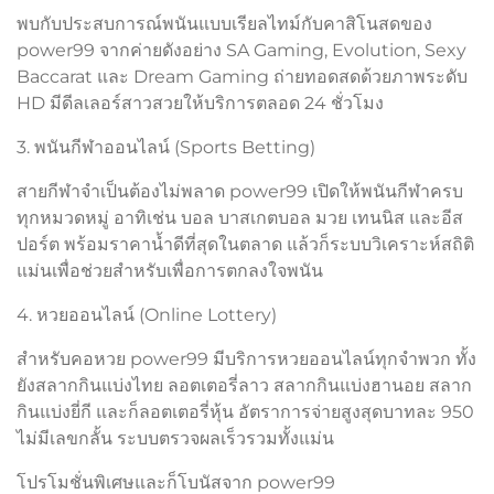
พบกับประสบการณ์พนันแบบเรียลไทม์กับคาสิโนสดของ
power99 จากค่ายดังอย่าง SA Gaming, Evolution, Sexy
Baccarat และ Dream Gaming ถ่ายทอดสดด้วยภาพระดับ
HD มีดีลเลอร์สาวสวยให้บริการตลอด 24 ชั่วโมง
3. พนันกีฬาออนไลน์ (Sports Betting)
สายกีฬาจำเป็นต้องไม่พลาด power99 เปิดให้พนันกีฬาครบ
ทุกหมวดหมู่ อาทิเช่น บอล บาสเกตบอล มวย เทนนิส และอีส
ปอร์ต พร้อมราคาน้ำดีที่สุดในตลาด แล้วก็ระบบวิเคราะห์สถิติ
แม่นเพื่อช่วยสำหรับเพื่อการตกลงใจพนัน
4. หวยออนไลน์ (Online Lottery)
สำหรับคอหวย power99 มีบริการหวยออนไลน์ทุกจำพวก ทั้ง
ยังสลากกินแบ่งไทย ลอตเตอรี่ลาว สลากกินแบ่งฮานอย สลาก
กินแบ่งยี่กี และก็ลอตเตอรี่หุ้น อัตราการจ่ายสูงสุดบาทละ 950
ไม่มีเลขกลั้น ระบบตรวจผลเร็วรวมทั้งแม่น
โปรโมชั่นพิเศษและก็โบนัสจาก power99