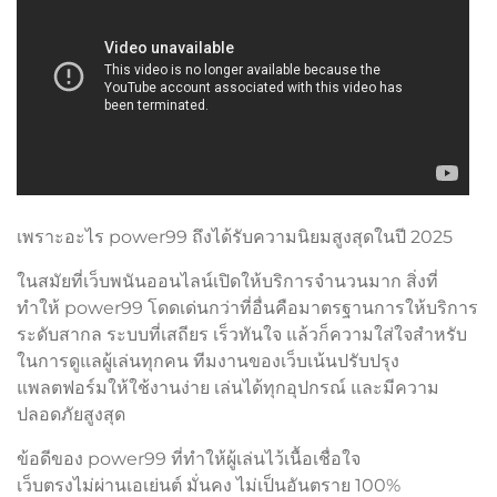
เพราะอะไร power99 ถึงได้รับความนิยมสูงสุดในปี 2025
ในสมัยที่เว็บพนันออนไลน์เปิดให้บริการจำนวนมาก สิ่งที่
ทำให้ power99 โดดเด่นกว่าที่อื่นคือมาตรฐานการให้บริการ
ระดับสากล ระบบที่เสถียร เร็วทันใจ แล้วก็ความใส่ใจสำหรับ
ในการดูแลผู้เล่นทุกคน ทีมงานของเว็บเน้นปรับปรุง
แพลตฟอร์มให้ใช้งานง่าย เล่นได้ทุกอุปกรณ์ และมีความ
ปลอดภัยสูงสุด
ข้อดีของ power99 ที่ทำให้ผู้เล่นไว้เนื้อเชื่อใจ
เว็บตรงไม่ผ่านเอเย่นต์ มั่นคง ไม่เป็นอันตราย 100%