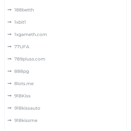
188betth
1xbit1
1xgameth.com
77UFA
789pluss.com
888pg
8lots.me
918Kiss
918kissauto
918kissme