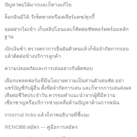
ปัญหาพบได้มากและก็ทางแก้ไข
ล็อกอินมิได้: รีเซ็ตพาสหรือเคลียร์แคช/คุกกี้
ยอดฝากไม่เข้า: เก็บสลิปโอนและก็ติดต่อซัพพอร์ตพร้อมหลัก
ฐาน
เบิกเงินช้า: ตรวจตราการยืนยันตัวตนแล้วก็ข้อจำกัดการถอน
แล้วติดต่อข้างบริการลูกค้า
ความปลอดภัยและการเล่นอย่างรับผิดชอบ
เลือกแพลตฟอร์มที่มีนโยบายความเป็นส่วนตัวเด่นชัด อย่า
แชร์บัญชีกับผู้อื่น ตั้งขีดจำกัดการเล่น และก็หากการเล่นส่งผล
เสียต่อชีวิตประจำวัน ควรขอคำแนะนำจากผู้ที่มีความ
เชี่ยวชาญหรือบริการช่วยเหลือด้านปัญหาด้านการพนัน
Internal links แล้วก็ภาพอธิบายที่ชี้แนะ
RENO88 สมัคร — คู่มือการสมัคร