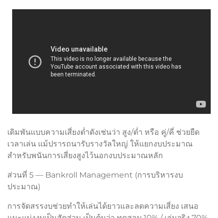
เดิมพันแบบความเสี่ยงต่ำดังเช่นว่า สูง/ต่ำ หรือ คู่/คี่ ช่วยยืด
เวลาเล่น แม้ปรารถนารับรางวัลใหญ่ ให้แยกงบประมาณ
สำหรับพนันการเสี่ยงสูงไว้นอกงบประมาณหลัก
ส่วนที่ 5 — Bankroll Management (การบริหารงบ
ประมาณ)
การจัดสรรงบช่วยทำให้เล่นได้ยาวและลดความเสี่ยง เสนอ
แนะแบ่งงบเป็นสัดส่วน เป็นต้นว่า ทดสอบ 10% / เล่นจริง 70%