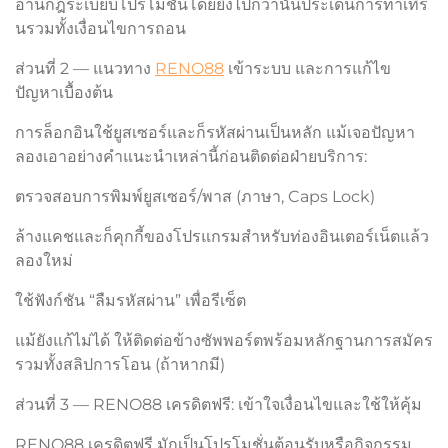
อ่านกฎระเบียบโปรโมชั่นโดยยิ่งไปกว่านั้นประเด็นการทำเทิร์
นรวมทั้งเงื่อนไขการถอน
ส่วนที่ 2 — แนวทาง
RENO88
เข้าระบบ และการแก้ไข
ปัญหาเบื้องต้น
การล็อกอินใช้ยูสเซอร์และก็รหัสผ่านเป็นหลัก แม้เจอปัญหา
ลองเอาอย่างคำแนะนำเหล่านี้ก่อนติดต่อฝ่ายบริการ:
ตรวจสอบการพิมพ์ยูสเซอร์/พาส (ภาษา, Caps Lock)
ล้างแคชและก็คุกกี้ของโปรแกรมสำหรับท่องอินเตอร์เน็ตแล้ว
ลองใหม่
ใช้ฟังก์ชัน “ลืมรหัสผ่าน” เพื่อรีเซ็ต
แม้ยังแก้ไม่ได้ ให้ติดต่อข้างซัพพอร์ตพร้อมหลักฐานการสมัคร
รวมทั้งสลิปการโอน (ถ้าหากมี)
ส่วนที่ 3 — RENO88 เครดิตฟรี: เข้าใจเงื่อนไขและใช้ให้คุ้ม
RENO88 เครดิตฟรี มักเป็นโปรโมชั่นต้อนรับหรือกิจกรรม