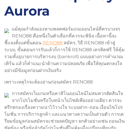
Aurora
แม้คุณกำลังมองหาแพลตฟอร์มเกมออนไลน์ที่ครบวงจร
RENO88 คือหนึ่งในตัวเลือกที่ควรจะพินิจ เนื้อหานี้จะ
ชี้แจงตั้งแต่ขั้นตอน
RENO88
สมัคร, วิธี RENO88 เข้าสู่
ระบบ, ขั้นตอนการรับแล้วก็การใช้ RENO88 เครดิตฟรี ให้คุ้ม
รวมทั้งอุบายการบริหารงบ (bankroll) แบบอย่างการคำนวณ
เทิร์น แล้วก็คำแนะนำด้านความปลอดภัย เพื่อให้คุณตกลงใจ
อย่างมีข้อมูลก่อนฝากเงินจริง
เพราะเหตุไรจะต้องอ่านก่อนสมัคร RENO88
การสมัครเว็บเกมหรือคาสิโนออนไลน์ไม่สมควรตัดสินใจ
จากโปรโมชั่นหรือใบหน้าเว็บไซต์เพียงอย่างเดียว ควรจะ
ตรึกตรองเรื่องความน่าไว้วางใจ ระบบฝาก–ถอน เงื่อนไขโปร
โมชั่น การบริการลูกค้า และแนวทางความเป็นส่วนตัว การเต
รียมข้อมูลก่อนสมัครจะช่วยลดปัญหา ยกตัวอย่างเช่น ถอนเงิน
ขัดข้อง หรือข้อจำกัดโปรโมชั่นที่ไม่คุ้มเมื่อเปรียบเทียบกับ