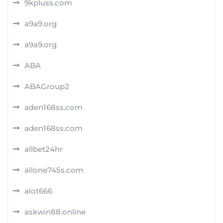
9kpluss.com
a9a9.org
a9a9.org
ABA
ABAGroup2
aden168ss.com
aden168ss.com
allbet24hr
allone745s.com
alot666
askwin88.online