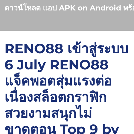
Skip
to
content
RENO88 เข้าสู่ระบบ
6 July RENO88
แจ็คพอตสุ่มแรงต่อ
เนื่องสล็อตกราฟิก
สวยงามสนุกไม่
ขาดตอน Top 9 by