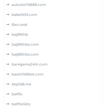
autoslot16888.com
babet555.com
Baccarat
baj88thb
baj88thbz.com
baj88thbz.com
bar4game24hr.com
baslot168bet.com
bbp168.me
betflix
betflixtikto