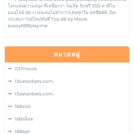
โลกแห่งความสนุก ที่เหนือกว่า วันเกิด รับฟรี 300 คาสิโน
ออนไลน์ 5ดาว คนเล่นไม่ต่ำกว่าแสนทุกวัน พุซซี่888 เปิด
ประสบการณ์ใหม่ทันที Top 68 by Maxie
pussy888play.me
หมวดหมู่
037movie
13satanbets.com
13satanbets.com
168slot
168สล็อต
188bet