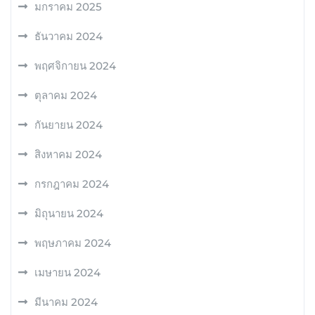
มกราคม 2025
ธันวาคม 2024
พฤศจิกายน 2024
ตุลาคม 2024
กันยายน 2024
สิงหาคม 2024
กรกฎาคม 2024
มิถุนายน 2024
พฤษภาคม 2024
เมษายน 2024
มีนาคม 2024