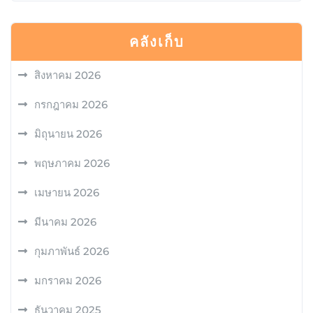
คลังเก็บ
สิงหาคม 2026
กรกฎาคม 2026
มิถุนายน 2026
พฤษภาคม 2026
เมษายน 2026
มีนาคม 2026
กุมภาพันธ์ 2026
มกราคม 2026
ธันวาคม 2025