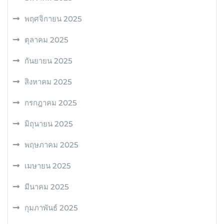
พฤศจิกายน 2025
ตุลาคม 2025
กันยายน 2025
สิงหาคม 2025
กรกฎาคม 2025
มิถุนายน 2025
พฤษภาคม 2025
เมษายน 2025
มีนาคม 2025
กุมภาพันธ์ 2025