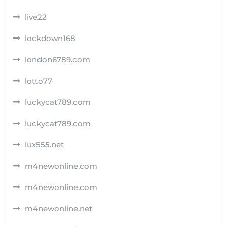
live22
lockdown168
london6789.com
lotto77
luckycat789.com
luckycat789.com
lux555.net
m4newonline.com
m4newonline.com
m4newonline.net