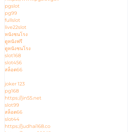
pgslot
pg99
fullslot
live22slot
หนังชนโรง
ดูหนังฟรี
ดูหนังชนโรง
slot168
slot456
สล็อต66
joker 123
pg168
https://jin55.net
slot99
สล็อต66
slot44
https://judhai168.co