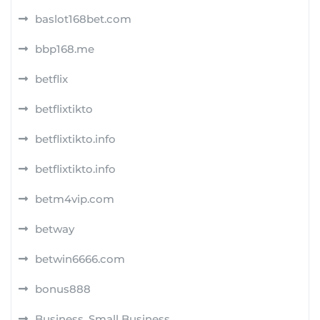
baslot168bet.com
bbp168.me
betflix
betflixtikto
betflixtikto.info
betflixtikto.info
betm4vip.com
betway
betwin6666.com
bonus888
Business, Small Business