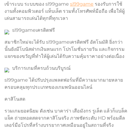
เข้าระบบ ระบบของ sl99game
sl99game
รองรับการใช้
งานทั้งคอมพิวเตอร์ แท็บเล็ต รวมทั้งโทรศัพท์มือถือ เพื่อให้ผู้
เล่นสามารถเล่นได้ทุกที่ทุกเวลา
sl99gameเครดิตฟรี
สมาชิกใหม่จะได้รับ sl99gameเครดิตฟรี อัตโนมัติ ยิ่งกว่า
นั้นยังมีโบนัสฝากเงินหนแรก โปรโมชั่นรายวัน และกิจกรรม
แจกของขวัญที่ทำให้ผู้เล่นได้รับความคุ้มราคาอย่างต่อเนื่อง
บริการเกมที่ครบถ้วนบริบูรณ์
sl99game ได้ปรับปรุงแพลตฟอร์มที่มีความมากมายหลาย
ครอบคลุมทุกประเภทของเกมพนันออนไลน์
คาสิโนสด
รวมเกมยอดนิยม ดังเช่น บาคาร่า เสือมังกร รูเล็ต แล้วก็แบล็ค
แจ็ค ถ่ายทอดสดจากคาสิโนจริง ภาพชัดระดับ HD พร้อมดีล
เลอร์มือโปรที่สร้างบรรยากาศเหมือนอยู่ในสถานที่จริง