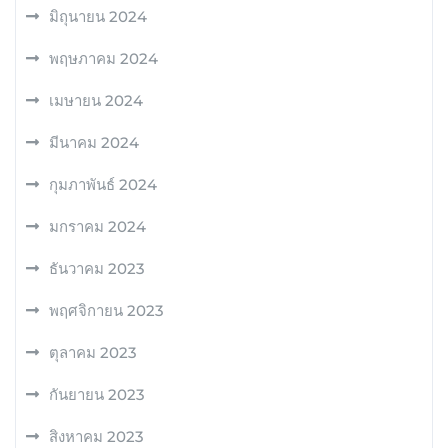
มิถุนายน 2024
พฤษภาคม 2024
เมษายน 2024
มีนาคม 2024
กุมภาพันธ์ 2024
มกราคม 2024
ธันวาคม 2023
พฤศจิกายน 2023
ตุลาคม 2023
กันยายน 2023
สิงหาคม 2023