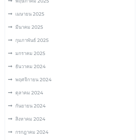
พฤษภาคม 2025
เมษายน 2025
มีนาคม 2025
กุมภาพันธ์ 2025
มกราคม 2025
ธันวาคม 2024
พฤศจิกายน 2024
ตุลาคม 2024
กันยายน 2024
สิงหาคม 2024
กรกฎาคม 2024