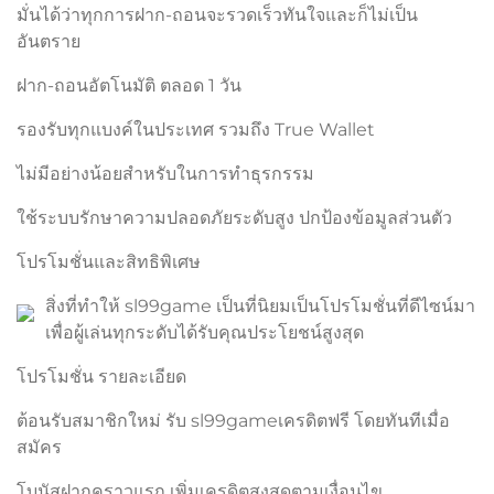
มั่นได้ว่าทุกการฝาก-ถอนจะรวดเร็วทันใจและก็ไม่เป็น
อันตราย
ฝาก-ถอนอัตโนมัติ ตลอด 1 วัน
รองรับทุกแบงค์ในประเทศ รวมถึง True Wallet
ไม่มีอย่างน้อยสำหรับในการทำธุรกรรม
ใช้ระบบรักษาความปลอดภัยระดับสูง ปกป้องข้อมูลส่วนตัว
โปรโมชั่นและสิทธิพิเศษ
สิ่งที่ทำให้ sl99game เป็นที่นิยมเป็นโปรโมชั่นที่ดีไซน์มา
เพื่อผู้เล่นทุกระดับได้รับคุณประโยชน์สูงสุด
โปรโมชั่น รายละเอียด
ต้อนรับสมาชิกใหม่ รับ sl99gameเครดิตฟรี โดยทันทีเมื่อ
สมัคร
โบนัสฝากคราวแรก เพิ่มเครดิตสูงสุดตามเงื่อนไข