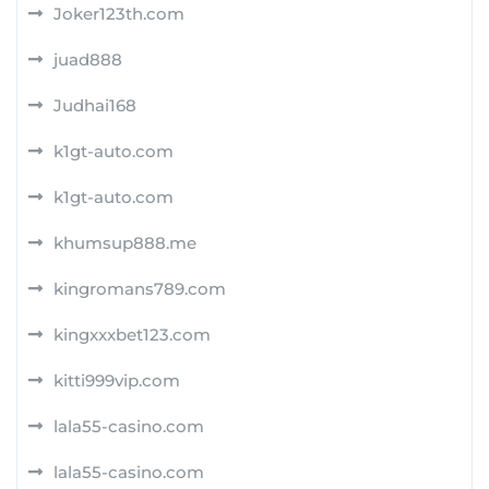
Joker123th.com
juad888
Judhai168
k1gt-auto.com
k1gt-auto.com
khumsup888.me
kingromans789.com
kingxxxbet123.com
kitti999vip.com
lala55-casino.com
lala55-casino.com