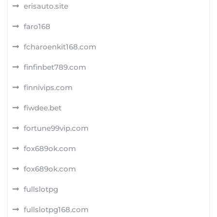
erisauto.site
faro168
fcharoenkit168.com
finfinbet789.com
finnivips.com
fiwdee.bet
fortune99vip.com
fox689ok.com
fox689ok.com
fullslotpg
fullslotpg168.com