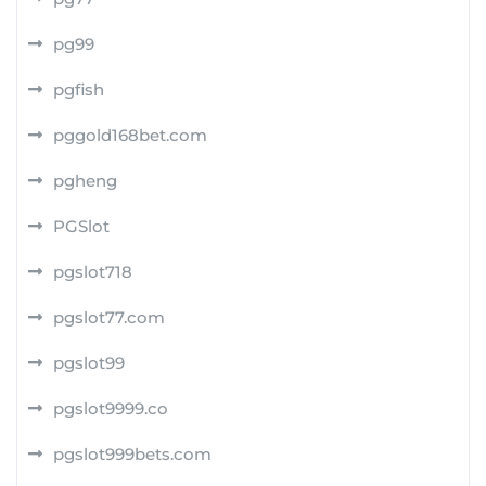
pg99
pgfish
pggold168bet.com
pgheng
PGSlot
pgslot718
pgslot77.com
pgslot99
pgslot9999.co
pgslot999bets.com