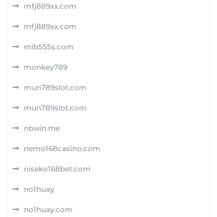
mfj889xx.com
mfj889xx.com
mib555s.com
monkey789
mun789slot.com
mun789slot.com
nbwin.me
nemo168casino.com
niseko168bet.com
no1huay
no1huay.com