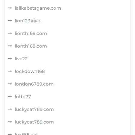
lalikabetsgame.com
lion123สล็อต
lionth168.com
lionth168.com
live22
lockdown168
london6789.com
lotto77
luckycat789.com
luckycat789.com
lux555.net