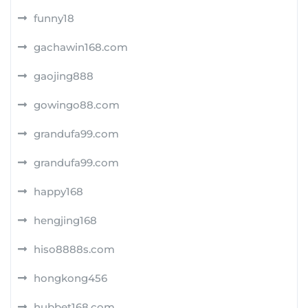
funny18
gachawin168.com
gaojing888
gowingo88.com
grandufa99.com
grandufa99.com
happy168
hengjing168
hiso8888s.com
hongkong456
hubbet168.com