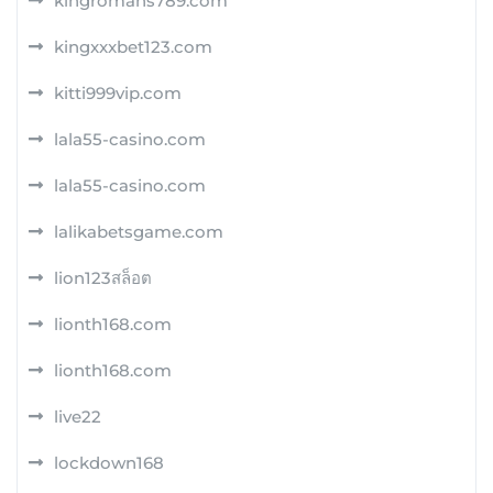
kingromans789.com
kingxxxbet123.com
kitti999vip.com
lala55-casino.com
lala55-casino.com
lalikabetsgame.com
lion123สล็อต
lionth168.com
lionth168.com
live22
lockdown168