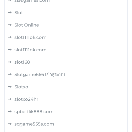
sl99games.com
Slot
Slot Online
slot1111ok.com
slot1111ok.com
slot168
Slotgame666 เข้าสู่ระบบ
Slotxo
slotxo24hr
spbetflik888.com
sqgame555s.com