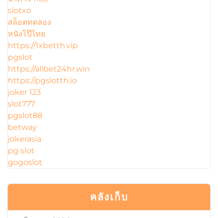
slotxo
สล็อตทดลอง
หนังโป๊ไทย
https://1xbetth.vip
pgslot
https://allbet24hr.win
https://pgslotth.io
joker 123
slot777
pgslot88
betway
jokerasia
pg slot
gogoslot
คลังเก็บ