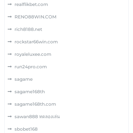
realflikbet.com
RENO88WIN.COM
rich8188.net
rockstar66win.com
royaleluxee.com
run24pro.com
sagame
sagame168th
sagame168th.com
sawan888 ทดลองเล่น
sbobet168