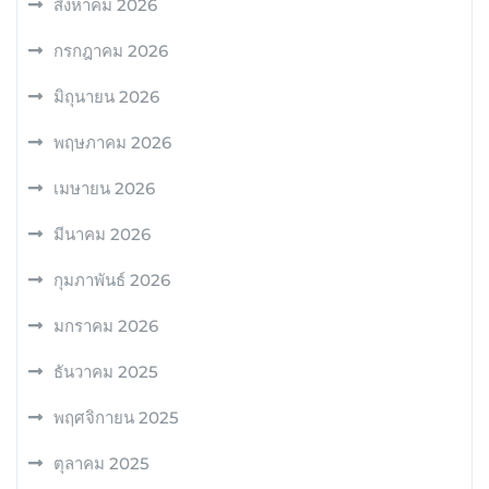
สิงหาคม 2026
กรกฎาคม 2026
มิถุนายน 2026
พฤษภาคม 2026
เมษายน 2026
มีนาคม 2026
กุมภาพันธ์ 2026
มกราคม 2026
ธันวาคม 2025
พฤศจิกายน 2025
ตุลาคม 2025