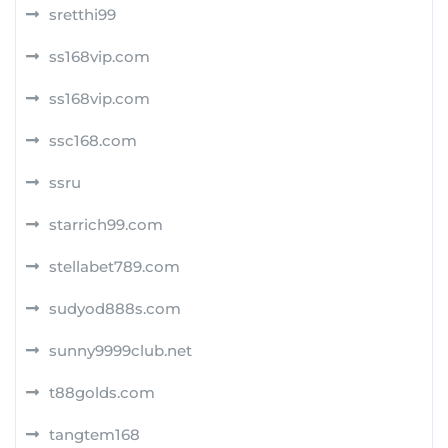
sretthi99
ss168vip.com
ss168vip.com
ssc168.com
ssru
starrich99.com
stellabet789.com
sudyod888s.com
sunny9999club.net
t88golds.com
tangtem168