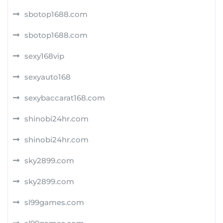
sbotop1688.com
sbotop1688.com
sexy168vip
sexyauto168
sexybaccarat168.com
shinobi24hr.com
shinobi24hr.com
sky2899.com
sky2899.com
sl99games.com