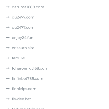
daruma1688.com
du2477.com
du2477.com
enjoy24.fun
erisauto.site
faro168
fcharoenkit168.com
finfinbet789.com
finnivips.com
fiwdee.bet