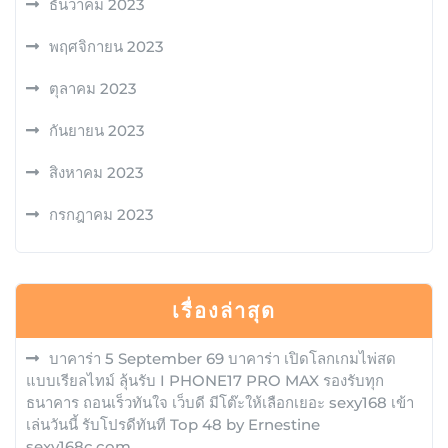
ธันวาคม 2023
พฤศจิกายน 2023
ตุลาคม 2023
กันยายน 2023
สิงหาคม 2023
กรกฎาคม 2023
เรื่องล่าสุด
บาคาร่า 5 September 69 บาคาร่า เปิดโลกเกมไพ่สด
แบบเรียลไทม์ ลุ้นรับ I PHONE17 PRO MAX รองรับทุก
ธนาคาร ถอนเร็วทันใจ เว็บดี มีโต๊ะให้เลือกเยอะ sexy168 เข้า
เล่นวันนี้ รับโปรดีทันที Top 48 by Ernestine
sexy168c.com