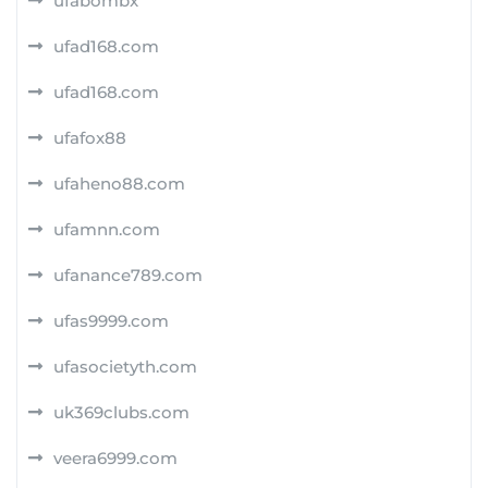
ufabombx
ufad168.com
ufad168.com
ufafox88
ufaheno88.com
ufamnn.com
ufanance789.com
ufas9999.com
ufasocietyth.com
uk369clubs.com
veera6999.com