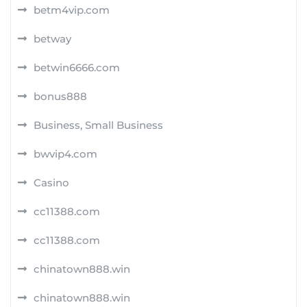
betm4vip.com
betway
betwin6666.com
bonus888
Business, Small Business
bwvip4.com
Casino
cc11388.com
cc11388.com
chinatown888.win
chinatown888.win