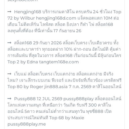
Hengjing168 บริการเกมคาสิโน ครบครัน 24 ชั่วโมง Top
72 by Wilbur hengjing168d.com แจ็คพอตแตก 10M ต่อ
เดือน ไม่ติดเทิร์น ไลฟ์สด สล็อต ยิงปลา กีฬา ไพ่ สล็อต168
ลงทุนทั้งที่ต้อง ที่นี่เท่านั้น 17 กันยายน 26
สล็อต168 29 กันยา 2026 สล็อตเว็บตรง เว็บเดียวครบ ทั้ง
สล็อตและบาคาร่า ทุกยอดฝาก 10% ฝาก-ถอน อัตโนมัติ คุ้มค่า
การเดิมพัน ที่สุดในวงการ สล็อต168 เริ่มก่อนวันนี้ มีลุ้นก่อนใคร
Top 2 by Edna tangtem168e.com
เว็บแม่ สล็อตเว็บตรง เว็บแตกง่าย สล็อตแตกง่าย มีจริง
ไหม? เจาะลึกระบบเกม ฟีเจอร์ และปัจจัยที่เกี่ยวข้อง เครดิตฟรี
Top 80 by Roger jin888.asia 7 ก.ค. 2569 คาสิโนออนไลน์
Pussy888 12 JUL 2569 pussy888play สล็อตออนไลน์
โลกแห่งความสนุก ที่เหนือกว่า วันเกิด รับฟรี 300 คาสิโน
ออนไลน์ 5ดาว คนเล่นไม่ต่ำกว่าแสนทุกวัน พุซซี่888 เปิด
ประสบการณ์ใหม่ทันที Top 68 by Maxie
pussy888play.me