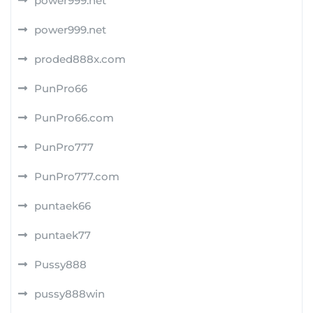
power999.net
power999.net
proded888x.com
PunPro66
PunPro66.com
PunPro777
PunPro777.com
puntaek66
puntaek77
Pussy888
pussy888win