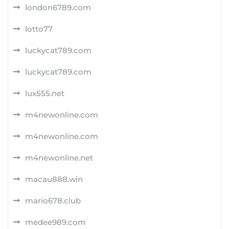
london6789.com
lotto77
luckycat789.com
luckycat789.com
lux555.net
m4newonline.com
m4newonline.com
m4newonline.net
macau888.win
mario678.club
medee989.com