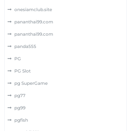
onesiamclub.site
pananthai99.com
pananthai99.com
panda555
PG
PG Slot
pg SuperGame
pg77
pg99
pgfish