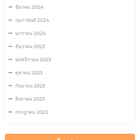
มีนาคม 2024
กุมภาพันธ์ 2024
มกราคม 2024
ธันวาคม 2023
พฤศจิกายน 2023
ตุลาคม 2023
กันยายน 2023
สิงหาคม 2023
กรกฎาคม 2023