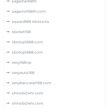
sagame168th
sagame168th.com
sawan888 ทดลองเล่น
sbobet168
sbotop1688.com
sbotop1688.com
sexy168vip
sexyauto168
sexybaccarat168.com
shinobi24hr.com
shinobi24hr.com