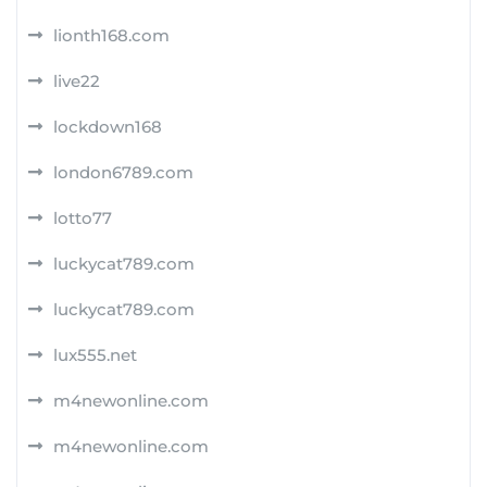
lionth168.com
live22
lockdown168
london6789.com
lotto77
luckycat789.com
luckycat789.com
lux555.net
m4newonline.com
m4newonline.com