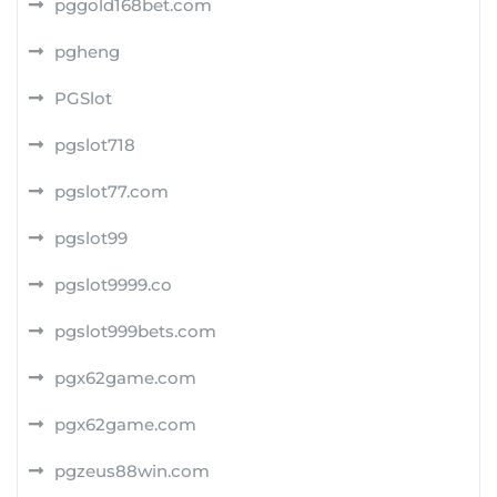
pggold168bet.com
pgheng
PGSlot
pgslot718
pgslot77.com
pgslot99
pgslot9999.co
pgslot999bets.com
pgx62game.com
pgx62game.com
pgzeus88win.com