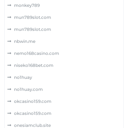
monkey789
mun789slot.com
mun789slot.com
nbwin.me
nemo168casino.com
niseko168bet.com
no1huay
no1huay.com
okcasino159.com
okcasino159.com
onesiamclub.site