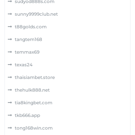
sudyod888s.com
sunny9999club.net
t88golds.com
tangtem168
temmax69
texas24
thaisiambet.store
thehulk888.net
tia8kingbet.com
tkb666.app
tong168win.com