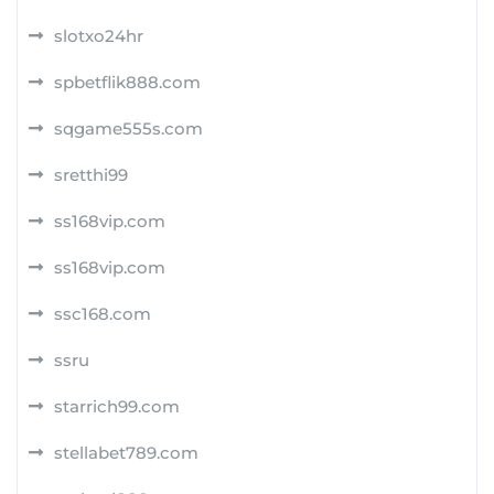
slotxo24hr
spbetflik888.com
sqgame555s.com
sretthi99
ss168vip.com
ss168vip.com
ssc168.com
ssru
starrich99.com
stellabet789.com