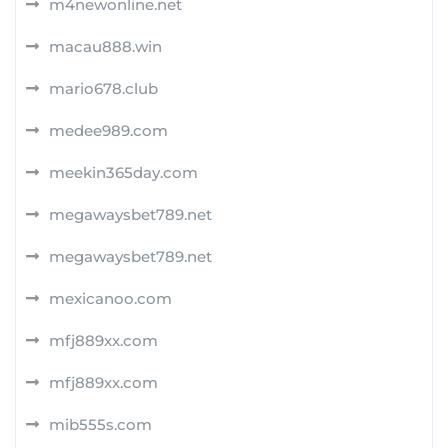
m4newonline.net
macau888.win
mario678.club
medee989.com
meekin365day.com
megawaysbet789.net
megawaysbet789.net
mexicanoo.com
mfj889xx.com
mfj889xx.com
mib555s.com