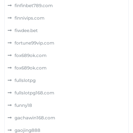
finfinbet789.com
finnivips.com
fiwdee.bet
fortune99vip.com
fox689ok.com
fox689ok.com
fullslotpg
fullslotpg168.com
funny18
gachawin168.com
gaojing888