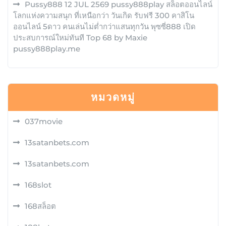
Pussy888 12 JUL 2569 pussy888play สล็อตออนไลน์
โลกแห่งความสนุก ที่เหนือกว่า วันเกิด รับฟรี 300 คาสิโน
ออนไลน์ 5ดาว คนเล่นไม่ต่ำกว่าแสนทุกวัน พุซซี่888 เปิด
ประสบการณ์ใหม่ทันที Top 68 by Maxie
pussy888play.me
หมวดหมู่
037movie
13satanbets.com
13satanbets.com
168slot
168สล็อต