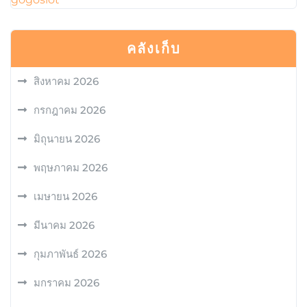
คลังเก็บ
สิงหาคม 2026
กรกฎาคม 2026
มิถุนายน 2026
พฤษภาคม 2026
เมษายน 2026
มีนาคม 2026
กุมภาพันธ์ 2026
มกราคม 2026