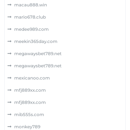
macau888.win
mario678.club
medee989.com
meekin365day.com
megawaysbet789.net
megawaysbet789.net
mexicanoo.com
mfj889xx.com
mfj889xx.com
mib555s.com
monkey789