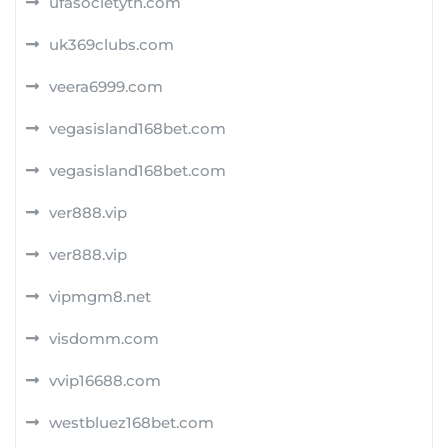
ufasocietyth.com
uk369clubs.com
veera6999.com
vegasisland168bet.com
vegasisland168bet.com
ver888.vip
ver888.vip
vipmgm8.net
visdomm.com
vvip16688.com
westbluez168bet.com