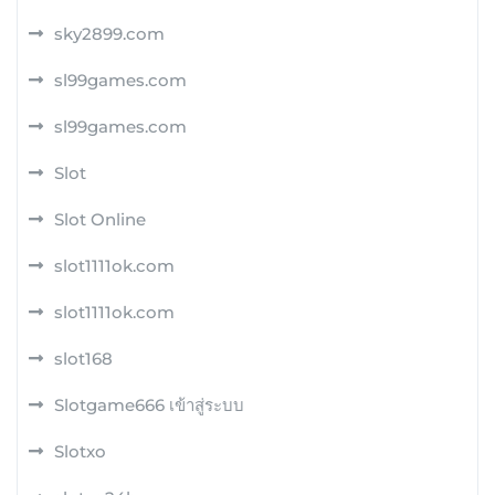
sky2899.com
sl99games.com
sl99games.com
Slot
Slot Online
slot1111ok.com
slot1111ok.com
slot168
Slotgame666 เข้าสู่ระบบ
Slotxo