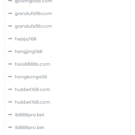
gowingo88.com
grandufa99.com
grandufa99.com
happy168
hengjing168
hiso8888s.com
hongkong456
hubbet168.com
hubbet168.com
ib888pro.bet
ib888pro.bet