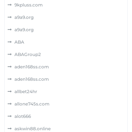
9kpluss.com
a9a9.org
a9a9.org
ABA
ABAGroup2
aden168ss.com
aden168ss.com
allbet24hr
allone745s.com
alot666
askwin88.online