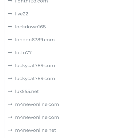
lionth168.com
live22
lockdown168
london6789.com
lotto77
luckycat789.com
luckycat789.com
lux555.net
m4newonline.com
m4newonline.com
m4newonline.net