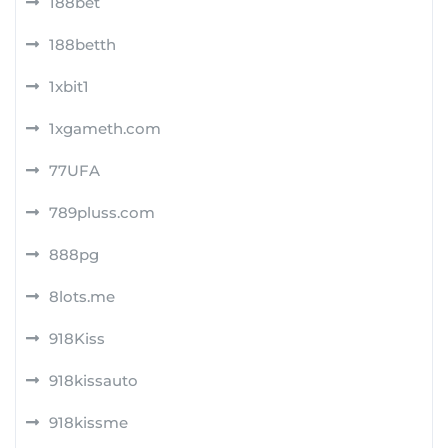
188bet
188betth
1xbit1
1xgameth.com
77UFA
789pluss.com
888pg
8lots.me
918Kiss
918kissauto
918kissme