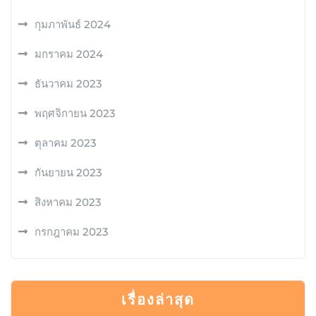
กุมภาพันธ์ 2024
มกราคม 2024
ธันวาคม 2023
พฤศจิกายน 2023
ตุลาคม 2023
กันยายน 2023
สิงหาคม 2023
กรกฎาคม 2023
เรื่องล่าสุด