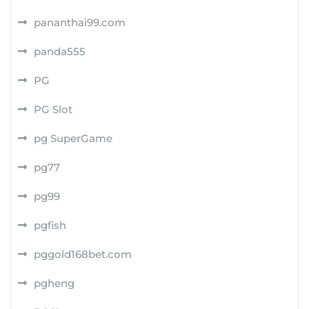
pananthai99.com
panda555
PG
PG Slot
pg SuperGame
pg77
pg99
pgfish
pggold168bet.com
pgheng