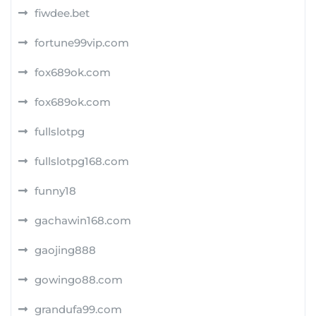
fiwdee.bet
fortune99vip.com
fox689ok.com
fox689ok.com
fullslotpg
fullslotpg168.com
funny18
gachawin168.com
gaojing888
gowingo88.com
grandufa99.com