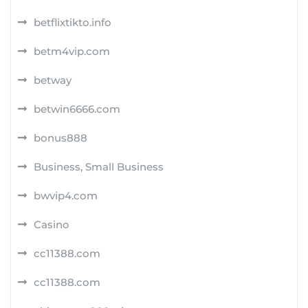
betflixtikto.info
betm4vip.com
betway
betwin6666.com
bonus888
Business, Small Business
bwvip4.com
Casino
cc11388.com
cc11388.com