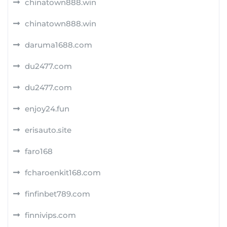
chinatown888.win
chinatown888.win
daruma1688.com
du2477.com
du2477.com
enjoy24.fun
erisauto.site
faro168
fcharoenkit168.com
finfinbet789.com
finnivips.com