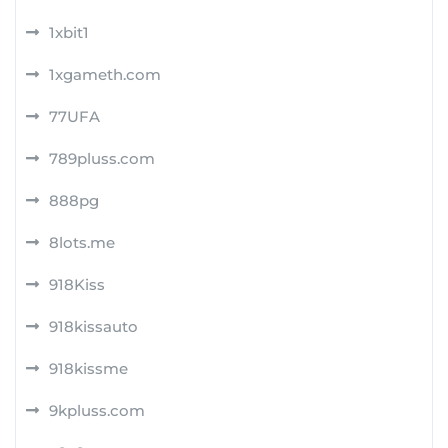
1xbit1
1xgameth.com
77UFA
789pluss.com
888pg
8lots.me
918Kiss
918kissauto
918kissme
9kpluss.com