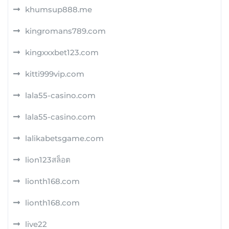
khumsup888.me
kingromans789.com
kingxxxbet123.com
kitti999vip.com
lala55-casino.com
lala55-casino.com
lalikabetsgame.com
lion123สล็อต
lionth168.com
lionth168.com
live22