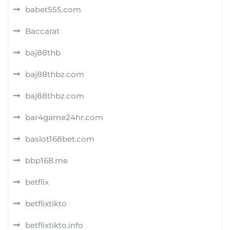
babet555.com
Baccarat
baj88thb
baj88thbz.com
baj88thbz.com
bar4game24hr.com
baslot168bet.com
bbp168.me
betflix
betflixtikto
betflixtikto.info