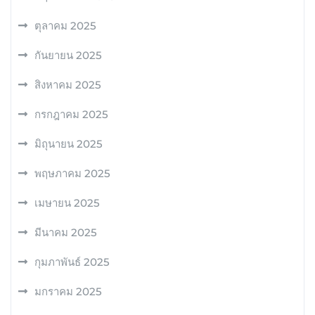
ตุลาคม 2025
กันยายน 2025
สิงหาคม 2025
กรกฎาคม 2025
มิถุนายน 2025
พฤษภาคม 2025
เมษายน 2025
มีนาคม 2025
กุมภาพันธ์ 2025
มกราคม 2025