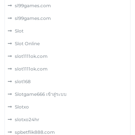
sl99games.com
sl99games.com
Slot
Slot Online
slot1111ok.com
slot1111ok.com
slot168
Slotgame666 เข้าสู่ระบบ
Slotxo
slotxo24hr
spbetflik888.com