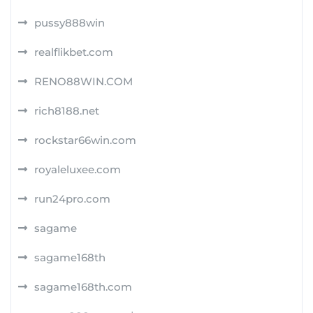
pussy888win
realflikbet.com
RENO88WIN.COM
rich8188.net
rockstar66win.com
royaleluxee.com
run24pro.com
sagame
sagame168th
sagame168th.com