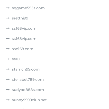
sqgame555s.com
sretthi99
ss168vip.com
ss168vip.com
ssc168.com
ssru
starrich99.com
stellabet789.com
sudyod888s.com
sunny9999club.net