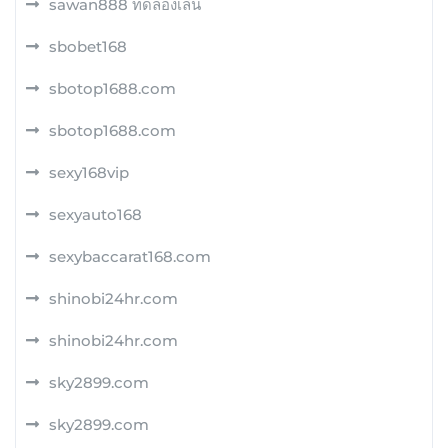
sawan888 ทดลองเล่น
sbobet168
sbotop1688.com
sbotop1688.com
sexy168vip
sexyauto168
sexybaccarat168.com
shinobi24hr.com
shinobi24hr.com
sky2899.com
sky2899.com