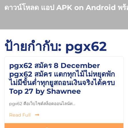
Skip
to
content
ป้ายกำกับ:
pgx62
pgx62 สมัคร 8 December
pgx62 สมัคร แตกทุกไม้ไม่หยุดพัก
ไม่มีขั้นต่ำทุกยูสถอนเงินจริงได้ครบ
Top 27 by Shawnee
pgx62 คือเว็บไซต์สล็อตออนไลน์ท…
Read Full