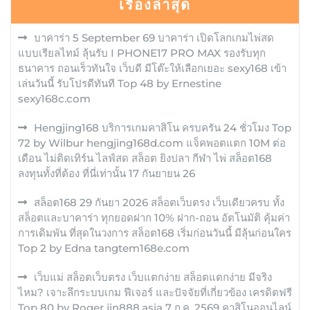
เรื่องล่าสุด
บาคาร่า 5 September 69 บาคาร่า เปิดโลกเกมไพ่สด
แบบเรียลไทม์ ลุ้นรับ I PHONE17 PRO MAX รองรับทุก
ธนาคาร ถอนเร็วทันใจ เว็บดี มีโต๊ะให้เลือกเยอะ sexy168 เข้า
เล่นวันนี้ รับโปรดีทันที Top 48 by Ernestine
sexy168c.com
Hengjing168 บริการเกมคาสิโน ครบครัน 24 ชั่วโมง Top
72 by Wilbur hengjing168d.com แจ็คพอตแตก 10M ต่อ
เดือน ไม่ติดเทิร์น ไลฟ์สด สล็อต ยิงปลา กีฬา ไพ่ สล็อต168
ลงทุนทั้งที่ต้อง ที่นี่เท่านั้น 17 กันยายน 26
สล็อต168 29 กันยา 2026 สล็อตเว็บตรง เว็บเดียวครบ ทั้ง
สล็อตและบาคาร่า ทุกยอดฝาก 10% ฝาก-ถอน อัตโนมัติ คุ้มค่า
การเดิมพัน ที่สุดในวงการ สล็อต168 เริ่มก่อนวันนี้ มีลุ้นก่อนใคร
Top 2 by Edna tangtem168e.com
เว็บแม่ สล็อตเว็บตรง เว็บแตกง่าย สล็อตแตกง่าย มีจริง
ไหม? เจาะลึกระบบเกม ฟีเจอร์ และปัจจัยที่เกี่ยวข้อง เครดิตฟรี
Top 80 by Roger jin888.asia 7 ก.ค. 2569 คาสิโนออนไลน์