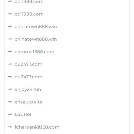
cc11388.com
cc11388.com
chinatown888.win
chinatown888.win
daruma1688.com
du2477.com
du2477.com
enjoy24.fun
erisauto.site
faro168
fcharoenkit168.com