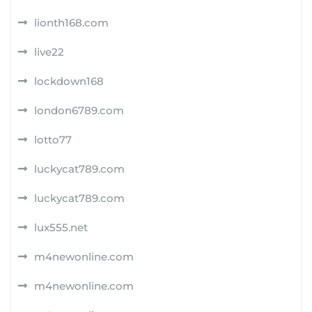
lionth168.com
live22
lockdown168
london6789.com
lotto77
luckycat789.com
luckycat789.com
lux555.net
m4newonline.com
m4newonline.com