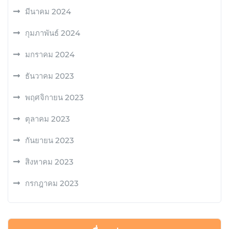
มีนาคม 2024
กุมภาพันธ์ 2024
มกราคม 2024
ธันวาคม 2023
พฤศจิกายน 2023
ตุลาคม 2023
กันยายน 2023
สิงหาคม 2023
กรกฎาคม 2023