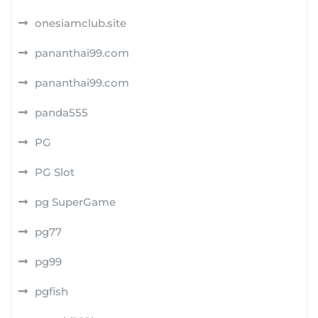
onesiamclub.site
pananthai99.com
pananthai99.com
panda555
PG
PG Slot
pg SuperGame
pg77
pg99
pgfish