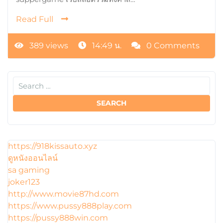
Read Full
389 views
14:49 น.
0 Comments
https://918kissauto.xyz
ดูหนังออนไลน์
sa gaming
joker123
http://www.movie87hd.com
https://www.pussy888play.com
https://pussy888win.com