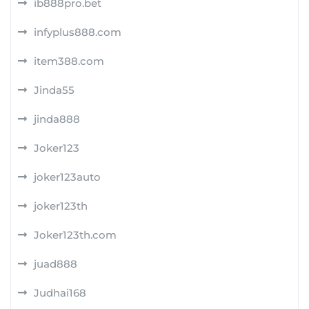
ib888pro.bet
infyplus888.com
item388.com
Jinda55
jinda888
Joker123
joker123auto
joker123th
Joker123th.com
juad888
Judhai168