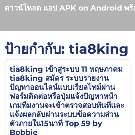
Skip
to
content
ป้ายกำกับ:
tia8king
tia8king เข้าสู่ระบบ 11 พฤษภาคม
tia8king สมัคร ระบบรายงาน
ปัญหาออนไลน์แบบเรียลไทม์ผ่าน
ฟอร์มติดต่อหรือปุ่มแจ้งปัญหาหน้า
เกมทีมงานจะเข้าตรวจสอบทันทีและ
แจ้งผลกลับผ่านระบบข้อความส่วน
ตัวภายใน15นาที Top 59 by
Bobbie