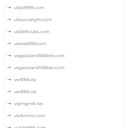
ufas9999.com
ufasocietyth.com
uk369clubs.com
veera6999.com
vegasisland168bet.com
vegasisland168bet.com
ver888.vip
ver888.vip
vipmgm8.net
visdomm.com
vvip16688.com