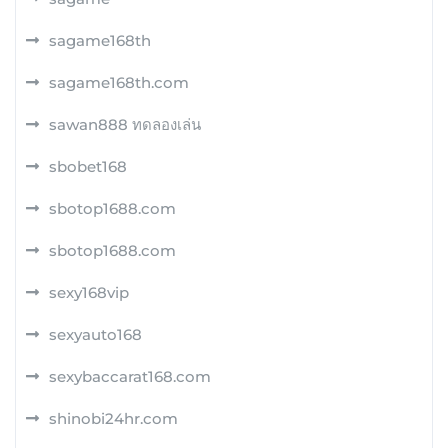
sagame168th
sagame168th.com
sawan888 ทดลองเล่น
sbobet168
sbotop1688.com
sbotop1688.com
sexy168vip
sexyauto168
sexybaccarat168.com
shinobi24hr.com