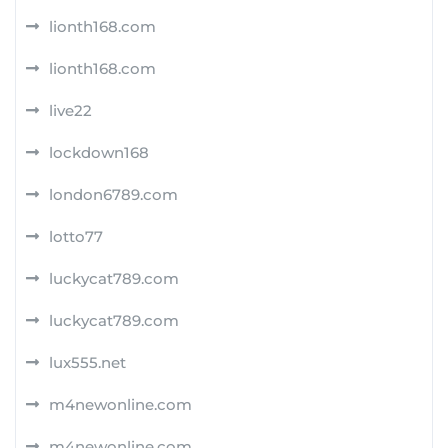
lionth168.com
lionth168.com
live22
lockdown168
london6789.com
lotto77
luckycat789.com
luckycat789.com
lux555.net
m4newonline.com
m4newonline.com