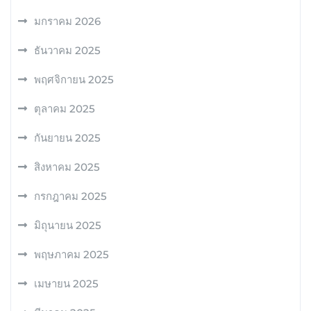
มกราคม 2026
ธันวาคม 2025
พฤศจิกายน 2025
ตุลาคม 2025
กันยายน 2025
สิงหาคม 2025
กรกฎาคม 2025
มิถุนายน 2025
พฤษภาคม 2025
เมษายน 2025