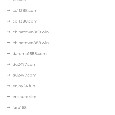
cc11388.com
cc11388.com
chinatown888.win
chinatown888.win
daruma1688.com
du2477.com
du2477.com
enjoy24.fun
erisauto.site
faro168