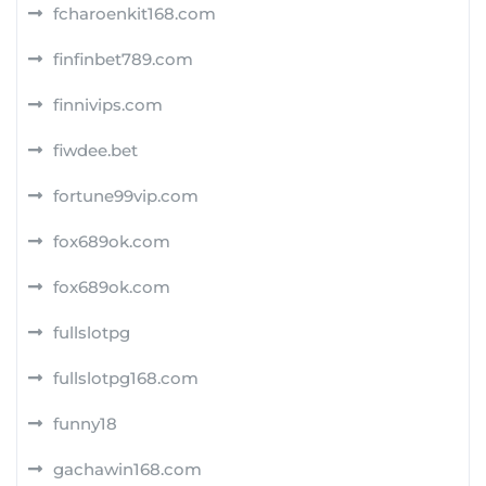
fcharoenkit168.com
finfinbet789.com
finnivips.com
fiwdee.bet
fortune99vip.com
fox689ok.com
fox689ok.com
fullslotpg
fullslotpg168.com
funny18
gachawin168.com