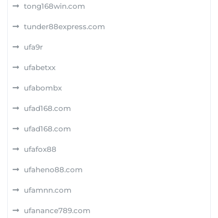
tong168win.com
tunder88express.com
ufa9r
ufabetxx
ufabombx
ufad168.com
ufad168.com
ufafox88
ufaheno88.com
ufamnn.com
ufanance789.com