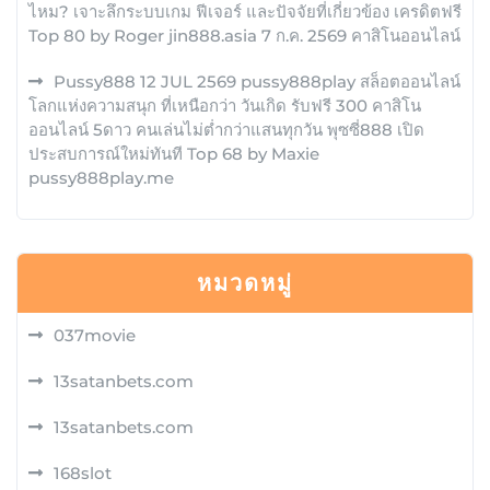
ไหม? เจาะลึกระบบเกม ฟีเจอร์ และปัจจัยที่เกี่ยวข้อง เครดิตฟรี
Top 80 by Roger jin888.asia 7 ก.ค. 2569 คาสิโนออนไลน์
Pussy888 12 JUL 2569 pussy888play สล็อตออนไลน์
โลกแห่งความสนุก ที่เหนือกว่า วันเกิด รับฟรี 300 คาสิโน
ออนไลน์ 5ดาว คนเล่นไม่ต่ำกว่าแสนทุกวัน พุซซี่888 เปิด
ประสบการณ์ใหม่ทันที Top 68 by Maxie
pussy888play.me
หมวดหมู่
037movie
13satanbets.com
13satanbets.com
168slot