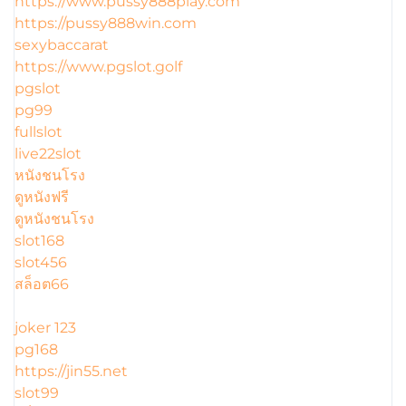
https://www.pussy888play.com
https://pussy888win.com
sexybaccarat
https://www.pgslot.golf
pgslot
pg99
fullslot
live22slot
หนังชนโรง
ดูหนังฟรี
ดูหนังชนโรง
slot168
slot456
สล็อต66
joker 123
pg168
https://jin55.net
slot99