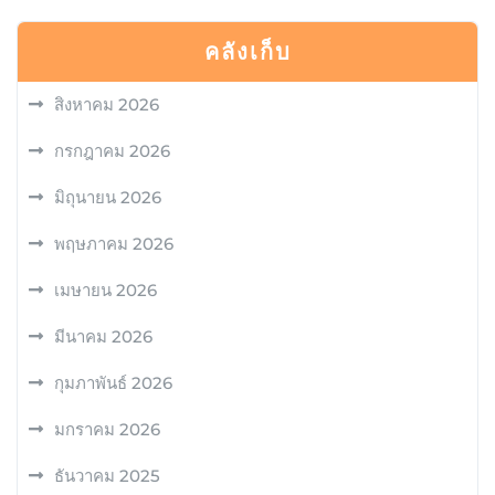
คลังเก็บ
สิงหาคม 2026
กรกฎาคม 2026
มิถุนายน 2026
พฤษภาคม 2026
เมษายน 2026
มีนาคม 2026
กุมภาพันธ์ 2026
มกราคม 2026
ธันวาคม 2025