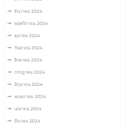
ธันวาคม 2024
พฤศจิกายน 2024
ตุลาคม 2024
กันยายน 2024
สิงหาคม 2024
กรกฎาคม 2024
มิถุนายน 2024
พฤษภาคม 2024
เมษายน 2024
มีนาคม 2024