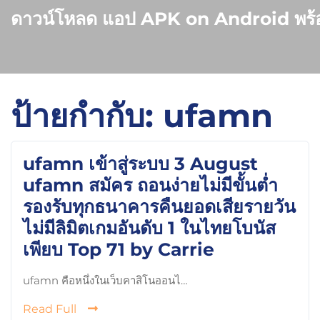
Skip
to
content
ป้ายกำกับ:
ufamn
ufamn เข้าสู่ระบบ 3 August
ufamn สมัคร ถอนง่ายไม่มีขั้นต่ำ
รองรับทุกธนาคารคืนยอดเสียรายวัน
ไม่มีลิมิตเกมอันดับ 1 ในไทยโบนัส
เพียบ Top 71 by Carrie
ufamn คือหนึ่งในเว็บคาสิโนออนไ…
Read Full