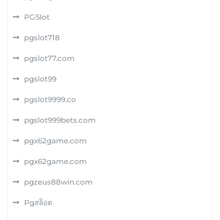
PGSlot
pgslot718
pgslot77.com
pgslot99
pgslot9999.co
pgslot999bets.com
pgx62game.com
pgx62game.com
pgzeus88win.com
Pgสล็อต