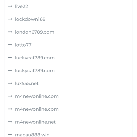
live22
lockdown168
london6789.com
lotto77
luckycat789.com
luckycat789.com
lux555.net
m4newonline.com
m4newonline.com
m4newonline.net
macau888.win