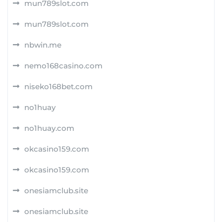
mun789slot.com
mun789slot.com
nbwin.me
nemo168casino.com
niseko168bet.com
no1huay
no1huay.com
okcasino159.com
okcasino159.com
onesiamclub.site
onesiamclub.site