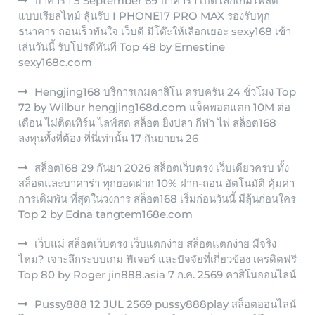
บาคาร่า 5 September 69 บาคาร่า เปิดโลกเกมไพ่สด
แบบเรียลไทม์ ลุ้นรับ I PHONE17 PRO MAX รองรับทุก
ธนาคาร ถอนเร็วทันใจ เว็บดี มีโต๊ะให้เลือกเยอะ sexy168 เข้า
เล่นวันนี้ รับโปรดีทันที Top 48 by Ernestine
sexy168c.com
Hengjing168 บริการเกมคาสิโน ครบครัน 24 ชั่วโมง Top
72 by Wilbur hengjing168d.com แจ็คพอตแตก 10M ต่อ
เดือน ไม่ติดเทิร์น ไลฟ์สด สล็อต ยิงปลา กีฬา ไพ่ สล็อต168
ลงทุนทั้งที่ต้อง ที่นี่เท่านั้น 17 กันยายน 26
สล็อต168 29 กันยา 2026 สล็อตเว็บตรง เว็บเดียวครบ ทั้ง
สล็อตและบาคาร่า ทุกยอดฝาก 10% ฝาก-ถอน อัตโนมัติ คุ้มค่า
การเดิมพัน ที่สุดในวงการ สล็อต168 เริ่มก่อนวันนี้ มีลุ้นก่อนใคร
Top 2 by Edna tangtem168e.com
เว็บแม่ สล็อตเว็บตรง เว็บแตกง่าย สล็อตแตกง่าย มีจริง
ไหม? เจาะลึกระบบเกม ฟีเจอร์ และปัจจัยที่เกี่ยวข้อง เครดิตฟรี
Top 80 by Roger jin888.asia 7 ก.ค. 2569 คาสิโนออนไลน์
Pussy888 12 JUL 2569 pussy888play สล็อตออนไลน์