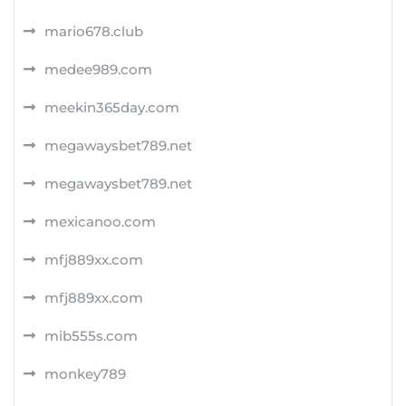
mario678.club
medee989.com
meekin365day.com
megawaysbet789.net
megawaysbet789.net
mexicanoo.com
mfj889xx.com
mfj889xx.com
mib555s.com
monkey789