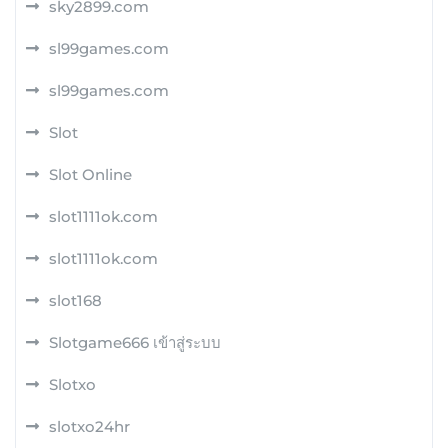
sky2899.com
sl99games.com
sl99games.com
Slot
Slot Online
slot1111ok.com
slot1111ok.com
slot168
Slotgame666 เข้าสู่ระบบ
Slotxo
slotxo24hr