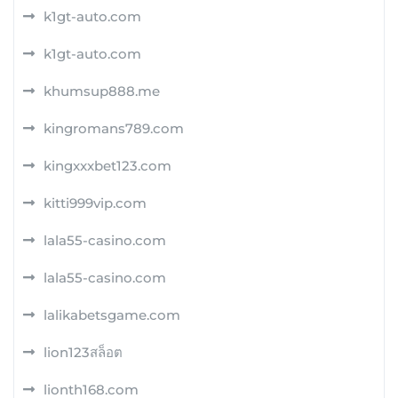
k1gt-auto.com
k1gt-auto.com
khumsup888.me
kingromans789.com
kingxxxbet123.com
kitti999vip.com
lala55-casino.com
lala55-casino.com
lalikabetsgame.com
lion123สล็อต
lionth168.com