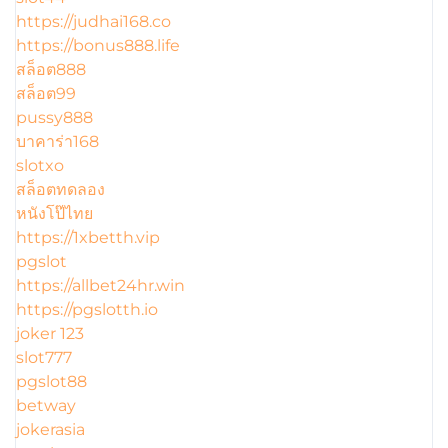
https://judhai168.co
https://bonus888.life
สล็อต888
สล็อต99
pussy888
บาคาร่า168
slotxo
สล็อตทดลอง
หนังโป๊ไทย
https://1xbetth.vip
pgslot
https://allbet24hr.win
https://pgslotth.io
joker 123
slot777
pgslot88
betway
jokerasia