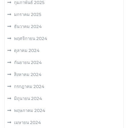
กุมภาพันธ์ 2025
มกราคม 2025
ธันวาคม 2024
พฤศจิกายน 2024
ตุลาคม 2024
กันยายน 2024
สิงหาคม 2024
กรกฎาคม 2024
มิถุนายน 2024
พฤษภาคม 2024
เมษายน 2024