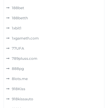
188bet
188betth
1xbit1
1xgameth.com
77UFA
789pluss.com
888pg
8lots.me
918Kiss
918kissauto