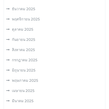
ธันวาคม 2025
พฤศจิกายน 2025
ตุลาคม 2025
กันยายน 2025
สิงหาคม 2025
กรกฎาคม 2025
มิถุนายน 2025
พฤษภาคม 2025
เมษายน 2025
มีนาคม 2025