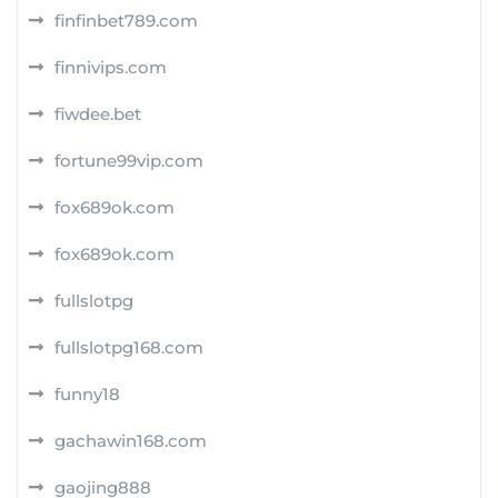
finfinbet789.com
finnivips.com
fiwdee.bet
fortune99vip.com
fox689ok.com
fox689ok.com
fullslotpg
fullslotpg168.com
funny18
gachawin168.com
gaojing888