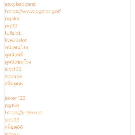
sexybaccarat
https://www.pgslot.golf
pgslot
pg99
fullslot
live22slot
หนังชนโรง
ดูหนังฟรี
ดูหนังชนโรง
slot168
slot456
สล็อต66
joker 123
pg168
https://jin55.net
slot99
สล็อต66
slot44