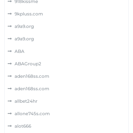
918kissme
9kpluss.com
a9a9.org
a9a9.org
ABA
ABAGroup2
aden168ss.com
aden168ss.com
allbet24hr
allone745s.com
alot666