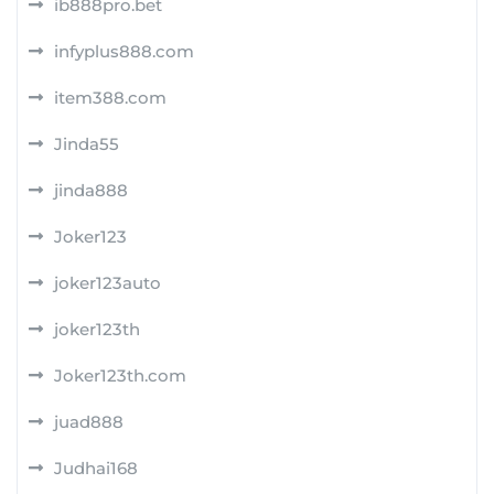
ib888pro.bet
infyplus888.com
item388.com
Jinda55
jinda888
Joker123
joker123auto
joker123th
Joker123th.com
juad888
Judhai168