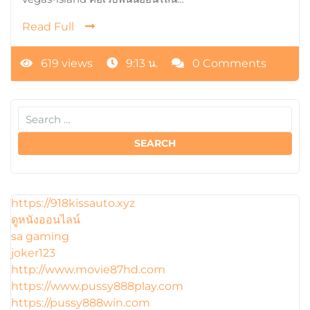
Read Full
619 views
9:13 น.
0 Comments
https://918kissauto.xyz
ดูหนังออนไลน์
sa gaming
joker123
http://www.movie87hd.com
https://www.pussy888play.com
https://pussy888win.com