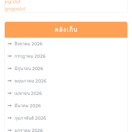
pg slot
gogoslot
คลังเก็บ
สิงหาคม 2026
กรกฎาคม 2026
มิถุนายน 2026
พฤษภาคม 2026
เมษายน 2026
มีนาคม 2026
กุมภาพันธ์ 2026
มกราคม 2026