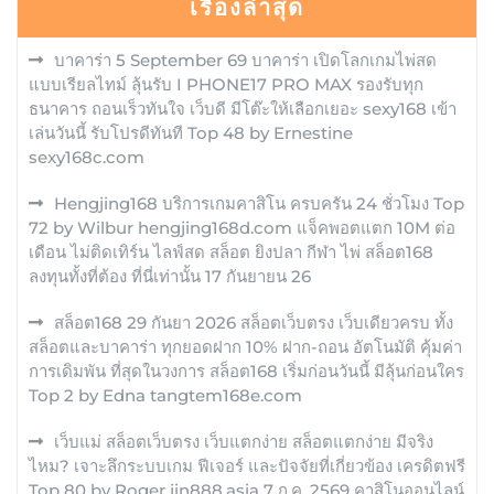
เรื่องล่าสุด
บาคาร่า 5 September 69 บาคาร่า เปิดโลกเกมไพ่สด
แบบเรียลไทม์ ลุ้นรับ I PHONE17 PRO MAX รองรับทุก
ธนาคาร ถอนเร็วทันใจ เว็บดี มีโต๊ะให้เลือกเยอะ sexy168 เข้า
เล่นวันนี้ รับโปรดีทันที Top 48 by Ernestine
sexy168c.com
Hengjing168 บริการเกมคาสิโน ครบครัน 24 ชั่วโมง Top
72 by Wilbur hengjing168d.com แจ็คพอตแตก 10M ต่อ
เดือน ไม่ติดเทิร์น ไลฟ์สด สล็อต ยิงปลา กีฬา ไพ่ สล็อต168
ลงทุนทั้งที่ต้อง ที่นี่เท่านั้น 17 กันยายน 26
สล็อต168 29 กันยา 2026 สล็อตเว็บตรง เว็บเดียวครบ ทั้ง
สล็อตและบาคาร่า ทุกยอดฝาก 10% ฝาก-ถอน อัตโนมัติ คุ้มค่า
การเดิมพัน ที่สุดในวงการ สล็อต168 เริ่มก่อนวันนี้ มีลุ้นก่อนใคร
Top 2 by Edna tangtem168e.com
เว็บแม่ สล็อตเว็บตรง เว็บแตกง่าย สล็อตแตกง่าย มีจริง
ไหม? เจาะลึกระบบเกม ฟีเจอร์ และปัจจัยที่เกี่ยวข้อง เครดิตฟรี
Top 80 by Roger jin888.asia 7 ก.ค. 2569 คาสิโนออนไลน์