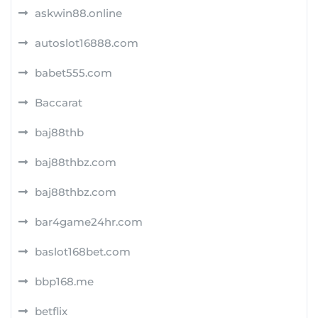
askwin88.online
autoslot16888.com
babet555.com
Baccarat
baj88thb
baj88thbz.com
baj88thbz.com
bar4game24hr.com
baslot168bet.com
bbp168.me
betflix