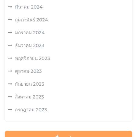
มีนาคม 2024
กุมภาพันธ์ 2024
มกราคม 2024
ธันวาคม 2023
พฤศจิกายน 2023
ตุลาคม 2023
กันยายน 2023
สิงหาคม 2023
กรกฎาคม 2023