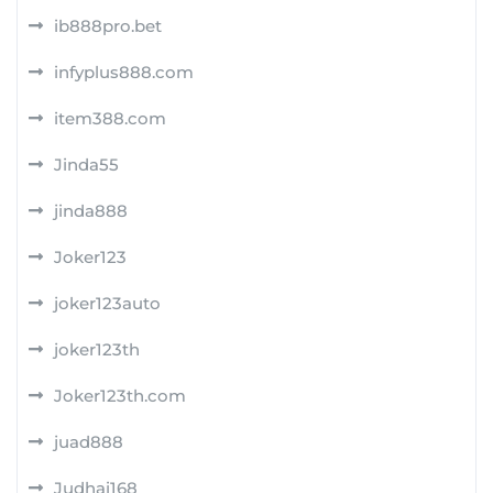
ib888pro.bet
infyplus888.com
item388.com
Jinda55
jinda888
Joker123
joker123auto
joker123th
Joker123th.com
juad888
Judhai168