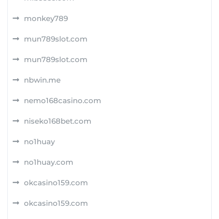
monkey789
mun789slot.com
mun789slot.com
nbwin.me
nemo168casino.com
niseko168bet.com
no1huay
no1huay.com
okcasino159.com
okcasino159.com