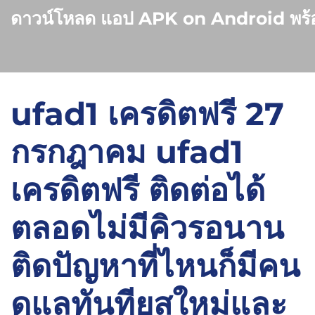
Skip
to
content
ufad1 เครดิตฟรี 27
กรกฎาคม ufad1
เครดิตฟรี ติดต่อได้
ตลอดไม่มีคิวรอนาน
ติดปัญหาที่ไหนก็มีคน
ดูแลทันทียูสใหม่และ