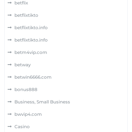
betflix
betflixtikto
betflixtikto.info
betflixtikto.info
betm4vip.com
betway
betwin6666.com
bonus888
Business, Small Business
bwvip4.com
Casino