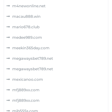
m4newonline.net
macau888.win
mario678.club
medee989.com
meekin365day.com
megawaysbet789.net
megawaysbet789.net
mexicanoo.com
mfj889xx.com
mfj889xx.com
mib555s.com