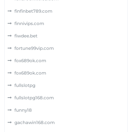
finfinbet789.com
finnivips.com
fiwdee.bet
fortune99vip.com
fox689ok.com
fox689ok.com
fullslotpg
fullslotpg168.com
funny18
gachawin168.com