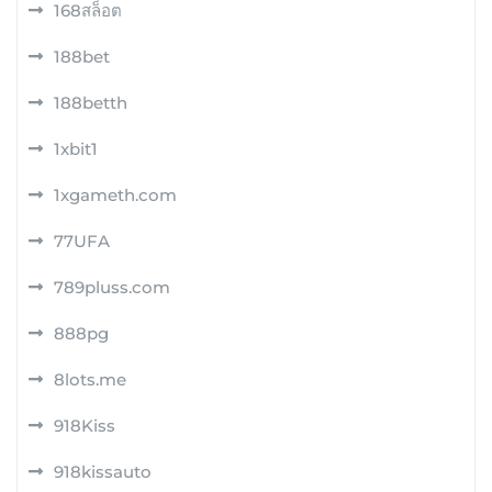
168สล็อต
188bet
188betth
1xbit1
1xgameth.com
77UFA
789pluss.com
888pg
8lots.me
918Kiss
918kissauto