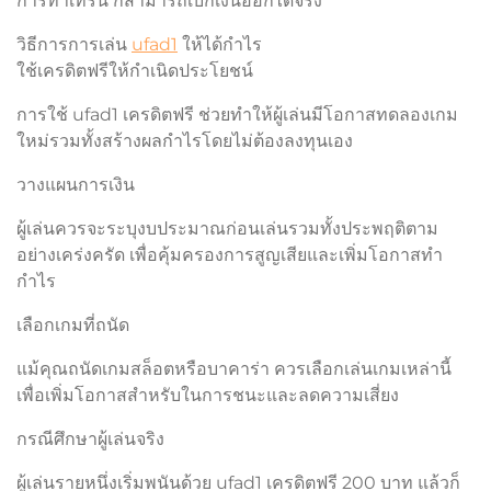
การทำเทิร์น ก็สามารถเบิกเงินออกได้จริง
วิธีการการเล่น
ufad1
ให้ได้กำไร
ใช้เครดิตฟรีให้กำเนิดประโยชน์
การใช้ ufad1 เครดิตฟรี ช่วยทำให้ผู้เล่นมีโอกาสทดลองเกม
ใหม่รวมทั้งสร้างผลกำไรโดยไม่ต้องลงทุนเอง
วางแผนการเงิน
ผู้เล่นควรจะระบุงบประมาณก่อนเล่นรวมทั้งประพฤติตาม
อย่างเคร่งครัด เพื่อคุ้มครองการสูญเสียและเพิ่มโอกาสทำ
กำไร
เลือกเกมที่ถนัด
แม้คุณถนัดเกมสล็อตหรือบาคาร่า ควรเลือกเล่นเกมเหล่านี้
เพื่อเพิ่มโอกาสสำหรับในการชนะและลดความเสี่ยง
กรณีศึกษาผู้เล่นจริง
ผู้เล่นรายหนึ่งเริ่มพนันด้วย ufad1 เครดิตฟรี 200 บาท แล้วก็