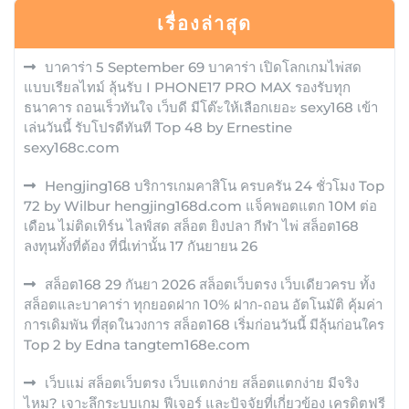
เรื่องล่าสุด
บาคาร่า 5 September 69 บาคาร่า เปิดโลกเกมไพ่สด
แบบเรียลไทม์ ลุ้นรับ I PHONE17 PRO MAX รองรับทุก
ธนาคาร ถอนเร็วทันใจ เว็บดี มีโต๊ะให้เลือกเยอะ sexy168 เข้า
เล่นวันนี้ รับโปรดีทันที Top 48 by Ernestine
sexy168c.com
Hengjing168 บริการเกมคาสิโน ครบครัน 24 ชั่วโมง Top
72 by Wilbur hengjing168d.com แจ็คพอตแตก 10M ต่อ
เดือน ไม่ติดเทิร์น ไลฟ์สด สล็อต ยิงปลา กีฬา ไพ่ สล็อต168
ลงทุนทั้งที่ต้อง ที่นี่เท่านั้น 17 กันยายน 26
สล็อต168 29 กันยา 2026 สล็อตเว็บตรง เว็บเดียวครบ ทั้ง
สล็อตและบาคาร่า ทุกยอดฝาก 10% ฝาก-ถอน อัตโนมัติ คุ้มค่า
การเดิมพัน ที่สุดในวงการ สล็อต168 เริ่มก่อนวันนี้ มีลุ้นก่อนใคร
Top 2 by Edna tangtem168e.com
เว็บแม่ สล็อตเว็บตรง เว็บแตกง่าย สล็อตแตกง่าย มีจริง
ไหม? เจาะลึกระบบเกม ฟีเจอร์ และปัจจัยที่เกี่ยวข้อง เครดิตฟรี