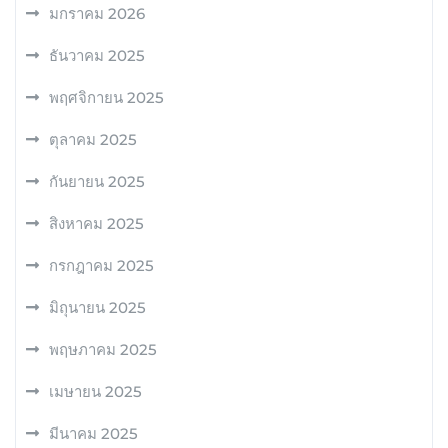
มกราคม 2026
ธันวาคม 2025
พฤศจิกายน 2025
ตุลาคม 2025
กันยายน 2025
สิงหาคม 2025
กรกฎาคม 2025
มิถุนายน 2025
พฤษภาคม 2025
เมษายน 2025
มีนาคม 2025