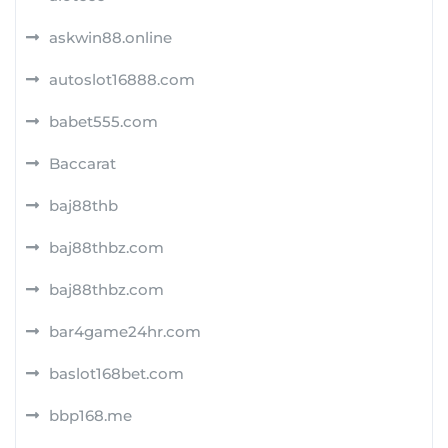
askwin88.online
autoslot16888.com
babet555.com
Baccarat
baj88thb
baj88thbz.com
baj88thbz.com
bar4game24hr.com
baslot168bet.com
bbp168.me