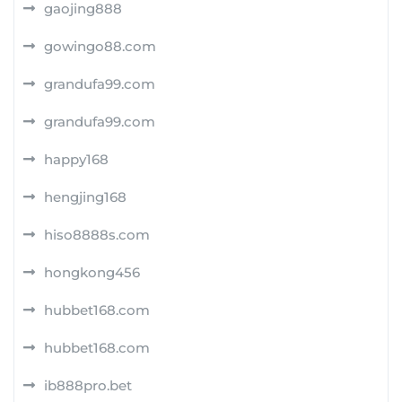
gaojing888
gowingo88.com
grandufa99.com
grandufa99.com
happy168
hengjing168
hiso8888s.com
hongkong456
hubbet168.com
hubbet168.com
ib888pro.bet