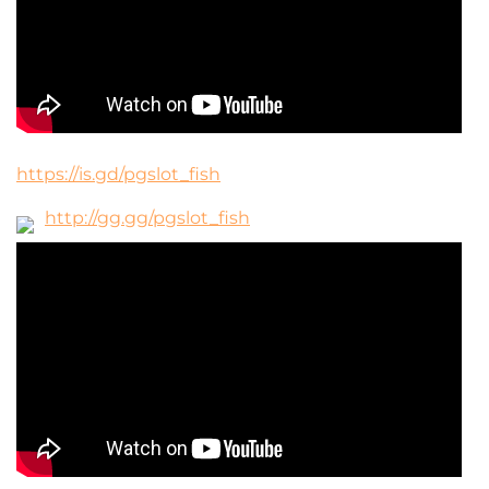
https://is.gd/pgslot_fish
http://gg.gg/pgslot_fish