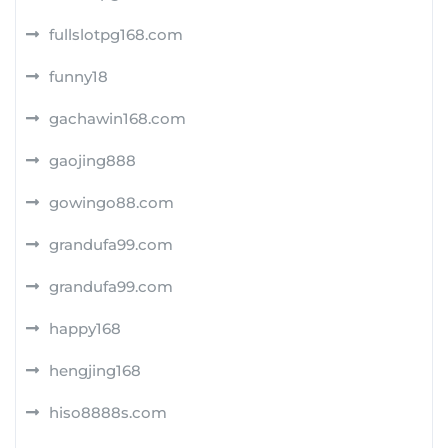
fullslotpg168.com
funny18
gachawin168.com
gaojing888
gowingo88.com
grandufa99.com
grandufa99.com
happy168
hengjing168
hiso8888s.com