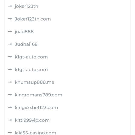
joker123th
Joker123th.com
juad888
Judhai168
k1gt-auto.com
k1gt-auto.com
khumsup888.me
kingromans789.com
kingxxxbet123.com
kitti999vip.com
lala55-casino.com