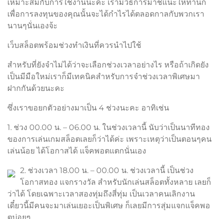
เหมาะสมกับการใช้งานนะคะ เรามีวิธีการมาชี้แนะให้ท่านก็
เพื่อการลงทุนของคุณนั้นจะได้กำไรได้ตลอดกาลกับพวกเรา
นานๆนั่นเองจ้ะ
เว็บสล็อตพร้อมช่วงทำเงินที่ควรนำไปใช้
สำหรับที่ยังจำไม่ได้ว่าจะเลือกช่วงเวลาอย่างไร หรือถ้าเกิดยัง
เป็นมีมือใหม่เราก็มีเทคนิคสำหรับการจำช่วงเวลาพิเศษมา
ฝากกันด้วยนะคะ
ซึ่งเราขอยกตัวอย่างมาเป็น 4 ช่วงนะคะ อาทิเช่น
1. ช่วง 00.00 น. – 06.00 น. ในช่วงเวลานี้ นับว่าเป็นนาทีทอง
ของการเล่นเกมสล็อตเลยก็ว่าได้ค่ะ เพราะเหตุว่าเป็นตอนๆคน
เล่นน้อย ได้โอกาสได้ แจ็คพอตแตกนั่นเอง
2. ช่วงเวลา 18.00 น. – 00.00 น. ช่วงเวลานี้ เป็นช่วง
โอกาสทอง แจกรางวัล สำหรับนักเล่นสล็อตทั้งหลาย เลยก็
ว่าได้ โดยเฉพาะเวลาสองทุ่มถึงสี่ทุ่ม เป็นเวลาคนเลิกงาน
เดี๋ยวนี้มีคนจะมาเล่นเยอะเป็นพิเศษ ก็เลยมีการสุ่มแจกแจ็คพอ
ตบ่อยๆ