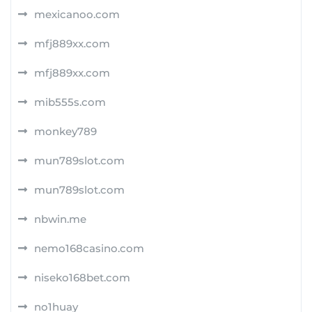
mexicanoo.com
mfj889xx.com
mfj889xx.com
mib555s.com
monkey789
mun789slot.com
mun789slot.com
nbwin.me
nemo168casino.com
niseko168bet.com
no1huay