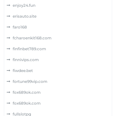
enjoy24.fun
erisauto.site
faro168
fcharoenkit168.com
finfinbet789.com
finnivips.com
fiwdee.bet
fortune99vip.com
fox689ok.com
fox689ok.com
fullslotpg