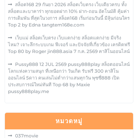
สล็อต168 29 กันยา 2026 สล็อตเว็บตรง เว็บเดียวครบ ทั้ง
สล็อตและบาคาร่า ทุกยอดฝาก 10% ฝาก-ถอน อัตโนมัติ คุ้มค่า
การเดิมพัน ที่สุดในวงการ สล็อต168 เริ่มก่อนวันนี้ มีลุ้นก่อนใคร
Top 2 by Edna tangtem168e.com
เว็บแม่ สล็อตเว็บตรง เว็บแตกง่าย สล็อตแตกง่าย มีจริง
ไหม? เจาะลึกระบบเกม ฟีเจอร์ และปัจจัยที่เกี่ยวข้อง เครดิตฟรี
Top 80 by Roger jin888.asia 7 ก.ค. 2569 คาสิโนออนไลน์
Pussy888 12 JUL 2569 pussy888play สล็อตออนไลน์
โลกแห่งความสนุก ที่เหนือกว่า วันเกิด รับฟรี 300 คาสิโน
ออนไลน์ 5ดาว คนเล่นไม่ต่ำกว่าแสนทุกวัน พุซซี่888 เปิด
ประสบการณ์ใหม่ทันที Top 68 by Maxie
pussy888play.me
หมวดหมู่
037movie