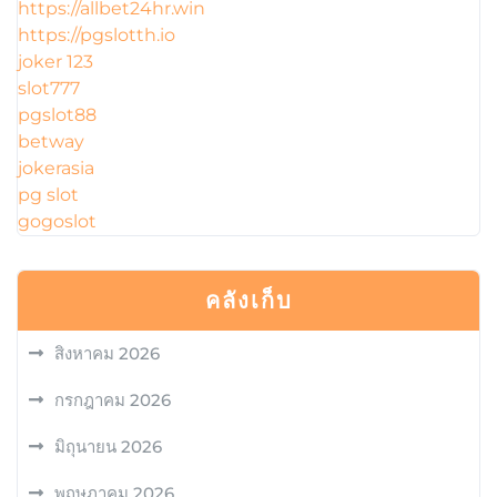
https://allbet24hr.win
https://pgslotth.io
joker 123
slot777
pgslot88
betway
jokerasia
pg slot
gogoslot
คลังเก็บ
สิงหาคม 2026
กรกฎาคม 2026
มิถุนายน 2026
พฤษภาคม 2026