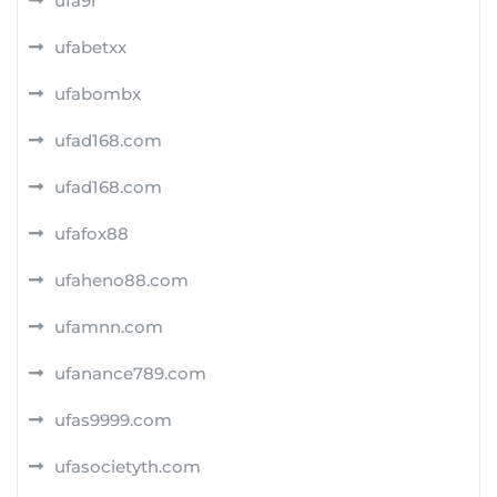
ufa9r
ufabetxx
ufabombx
ufad168.com
ufad168.com
ufafox88
ufaheno88.com
ufamnn.com
ufanance789.com
ufas9999.com
ufasocietyth.com