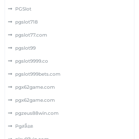
PGSlot
pgslot718
pgslot77.com
pgslot99
pgslot9999.co
pgslot999bets.com
pgx62game.com
pgx62game.com
pgzeus88win.com
Pgสล็อต