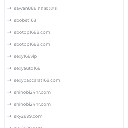
sawan888 ทดลองเล่น
sbobet168
sbotop1688.com
sbotop1688.com
sexy168vip
sexyauto168
sexybaccarat168.com
shinobi24hr.com
shinobi24hr.com
sky2899.com