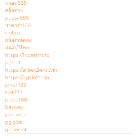
สล็อต888
สล็อต99
pussy888
บาคาร่า168
slotxo
สล็อตทดลอง
หนังโป๊ไทย
https://1xbetth.vip
pgslot
https://allbet24hr.win
https://pgslotth.io
joker 123
slot777
pgslot88
betway
jokerasia
pg slot
gogoslot