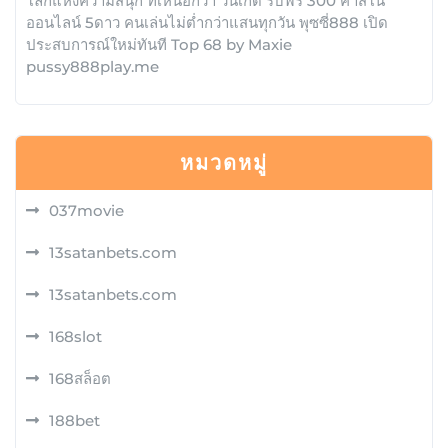
โลกแห่งความสนุก ที่เหนือกว่า วันเกิด รับฟรี 300 คาสิโน
ออนไลน์ 5ดาว คนเล่นไม่ต่ำกว่าแสนทุกวัน พุซซี่888 เปิด
ประสบการณ์ใหม่ทันที Top 68 by Maxie
pussy888play.me
หมวดหมู่
037movie
13satanbets.com
13satanbets.com
168slot
168สล็อต
188bet