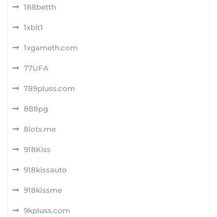
188betth
1xbit1
1xgameth.com
77UFA
789pluss.com
888pg
8lots.me
918Kiss
918kissauto
918kissme
9kpluss.com