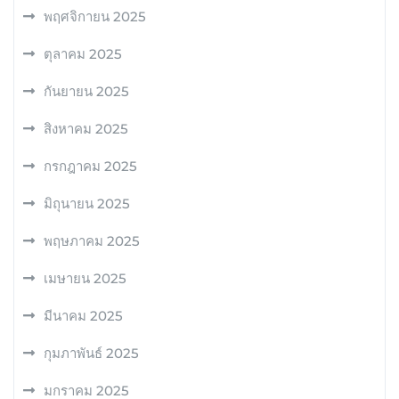
พฤศจิกายน 2025
ตุลาคม 2025
กันยายน 2025
สิงหาคม 2025
กรกฎาคม 2025
มิถุนายน 2025
พฤษภาคม 2025
เมษายน 2025
มีนาคม 2025
กุมภาพันธ์ 2025
มกราคม 2025