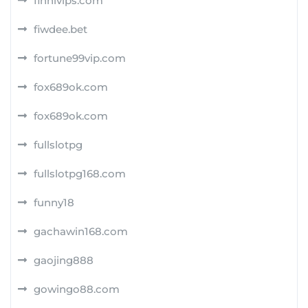
finnivips.com
fiwdee.bet
fortune99vip.com
fox689ok.com
fox689ok.com
fullslotpg
fullslotpg168.com
funny18
gachawin168.com
gaojing888
gowingo88.com