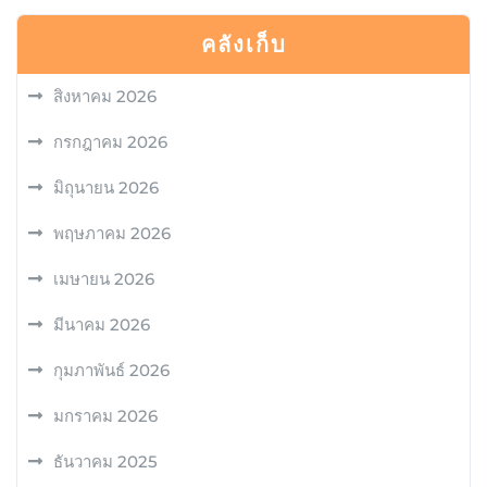
คลังเก็บ
สิงหาคม 2026
กรกฎาคม 2026
มิถุนายน 2026
พฤษภาคม 2026
เมษายน 2026
มีนาคม 2026
กุมภาพันธ์ 2026
มกราคม 2026
ธันวาคม 2025