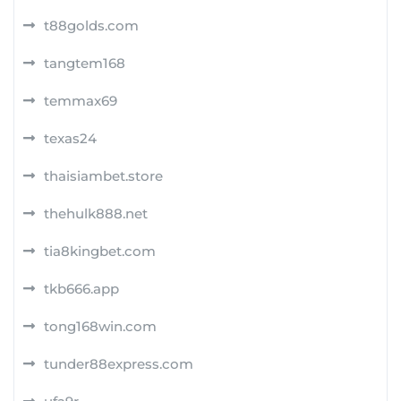
t88golds.com
tangtem168
temmax69
texas24
thaisiambet.store
thehulk888.net
tia8kingbet.com
tkb666.app
tong168win.com
tunder88express.com