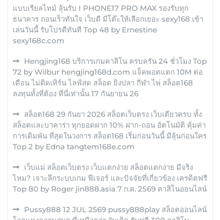
แบบเรียลไทม์ ลุ้นรับ I PHONE17 PRO MAX รองรับทุก
ธนาคาร ถอนเร็วทันใจ เว็บดี มีโต๊ะให้เลือกเยอะ sexy168 เข้า
เล่นวันนี้ รับโปรดีทันที Top 48 by Ernestine
sexy168c.com
Hengjing168 บริการเกมคาสิโน ครบครัน 24 ชั่วโมง Top
72 by Wilbur hengjing168d.com แจ็คพอตแตก 10M ต่อ
เดือน ไม่ติดเทิร์น ไลฟ์สด สล็อต ยิงปลา กีฬา ไพ่ สล็อต168
ลงทุนทั้งที่ต้อง ที่นี่เท่านั้น 17 กันยายน 26
สล็อต168 29 กันยา 2026 สล็อตเว็บตรง เว็บเดียวครบ ทั้ง
สล็อตและบาคาร่า ทุกยอดฝาก 10% ฝาก-ถอน อัตโนมัติ คุ้มค่า
การเดิมพัน ที่สุดในวงการ สล็อต168 เริ่มก่อนวันนี้ มีลุ้นก่อนใคร
Top 2 by Edna tangtem168e.com
เว็บแม่ สล็อตเว็บตรง เว็บแตกง่าย สล็อตแตกง่าย มีจริง
ไหม? เจาะลึกระบบเกม ฟีเจอร์ และปัจจัยที่เกี่ยวข้อง เครดิตฟรี
Top 80 by Roger jin888.asia 7 ก.ค. 2569 คาสิโนออนไลน์
Pussy888 12 JUL 2569 pussy888play สล็อตออนไลน์