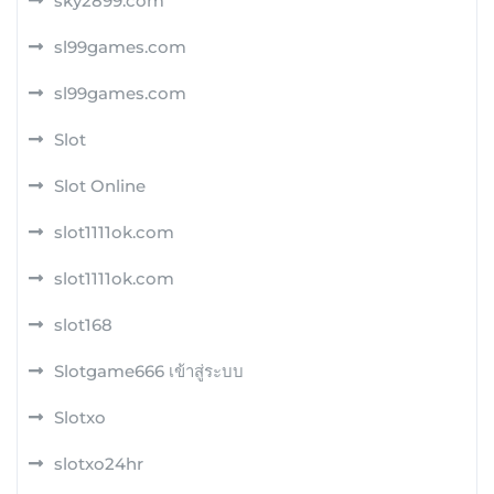
sky2899.com
sl99games.com
sl99games.com
Slot
Slot Online
slot1111ok.com
slot1111ok.com
slot168
Slotgame666 เข้าสู่ระบบ
Slotxo
slotxo24hr