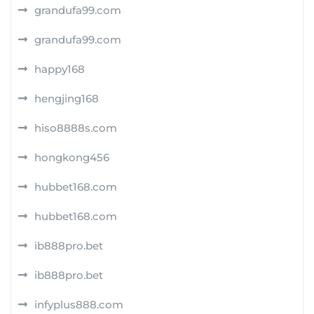
grandufa99.com
grandufa99.com
happy168
hengjing168
hiso8888s.com
hongkong456
hubbet168.com
hubbet168.com
ib888pro.bet
ib888pro.bet
infyplus888.com