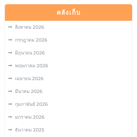
คลังเก็บ
สิงหาคม 2026
กรกฎาคม 2026
มิถุนายน 2026
พฤษภาคม 2026
เมษายน 2026
มีนาคม 2026
กุมภาพันธ์ 2026
มกราคม 2026
ธันวาคม 2025