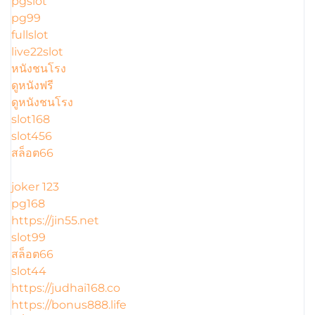
pgslot
pg99
fullslot
live22slot
หนังชนโรง
ดูหนังฟรี
ดูหนังชนโรง
slot168
slot456
สล็อต66
joker 123
pg168
https://jin55.net
slot99
สล็อต66
slot44
https://judhai168.co
https://bonus888.life