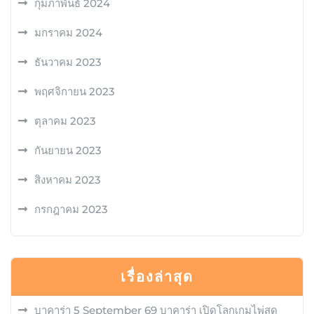
กุมภาพันธ์ 2024
มกราคม 2024
ธันวาคม 2023
พฤศจิกายน 2023
ตุลาคม 2023
กันยายน 2023
สิงหาคม 2023
กรกฎาคม 2023
เรื่องล่าสุด
บาคาร่า 5 September 69 บาคาร่า เปิดโลกเกมไพ่สด