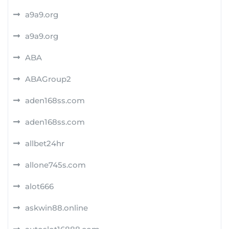
a9a9.org
a9a9.org
ABA
ABAGroup2
aden168ss.com
aden168ss.com
allbet24hr
allone745s.com
alot666
askwin88.online