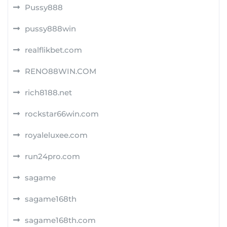
Pussy888
pussy888win
realflikbet.com
RENO88WIN.COM
rich8188.net
rockstar66win.com
royaleluxee.com
run24pro.com
sagame
sagame168th
sagame168th.com