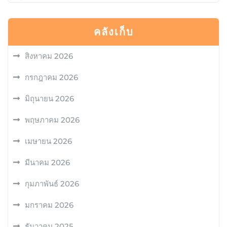
คลังเก็บ
สิงหาคม 2026
กรกฎาคม 2026
มิถุนายน 2026
พฤษภาคม 2026
เมษายน 2026
มีนาคม 2026
กุมภาพันธ์ 2026
มกราคม 2026
ธันวาคม 2025