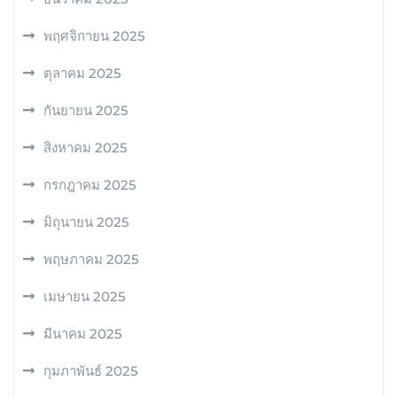
พฤศจิกายน 2025
ตุลาคม 2025
กันยายน 2025
สิงหาคม 2025
กรกฎาคม 2025
มิถุนายน 2025
พฤษภาคม 2025
เมษายน 2025
มีนาคม 2025
กุมภาพันธ์ 2025