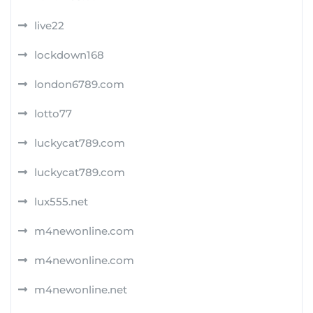
live22
lockdown168
london6789.com
lotto77
luckycat789.com
luckycat789.com
lux555.net
m4newonline.com
m4newonline.com
m4newonline.net