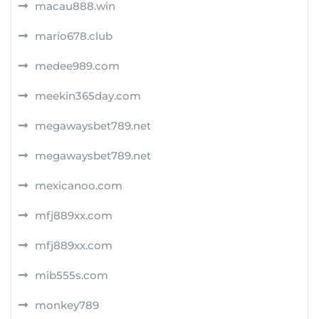
macau888.win
mario678.club
medee989.com
meekin365day.com
megawaysbet789.net
megawaysbet789.net
mexicanoo.com
mfj889xx.com
mfj889xx.com
mib555s.com
monkey789