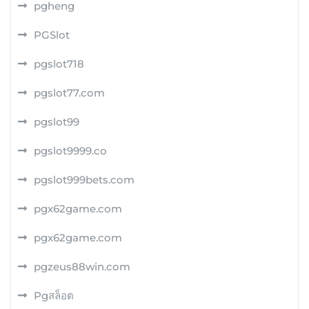
pgheng
PGSlot
pgslot718
pgslot77.com
pgslot99
pgslot9999.co
pgslot999bets.com
pgx62game.com
pgx62game.com
pgzeus88win.com
Pgสล็อต