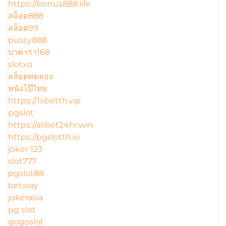
https://bonus888.life
สล็อต888
สล็อต99
pussy888
บาคาร่า168
slotxo
สล็อตทดลอง
หนังโป๊ไทย
https://1xbetth.vip
pgslot
https://allbet24hr.win
https://pgslotth.io
joker 123
slot777
pgslot88
betway
jokerasia
pg slot
gogoslot