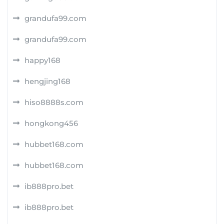
grandufa99.com
grandufa99.com
happy168
hengjing168
hiso8888s.com
hongkong456
hubbet168.com
hubbet168.com
ib888pro.bet
ib888pro.bet