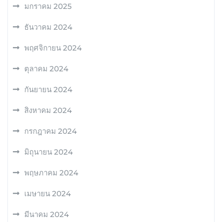
มกราคม 2025
ธันวาคม 2024
พฤศจิกายน 2024
ตุลาคม 2024
กันยายน 2024
สิงหาคม 2024
กรกฎาคม 2024
มิถุนายน 2024
พฤษภาคม 2024
เมษายน 2024
มีนาคม 2024