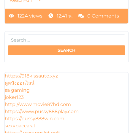
Read Full
1224 views
12:41 น.
0 Comments
https://918kissauto.xyz
ดูหนังออนไลน์
sa gaming
joker123
http://www.movie87hd.com
https://www.pussy888play.com
https://pussy888win.com
sexybaccarat
https://www.pgslot.golf