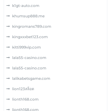
k1gt-auto.com
khumsup888.me
kingromans789.com
kingxxxbet123.com
kitti999vip.com
lala55-casino.com
lala55-casino.com
lalikabetsgame.com
lion123สล็อต
lionth168.com
lionth168.com