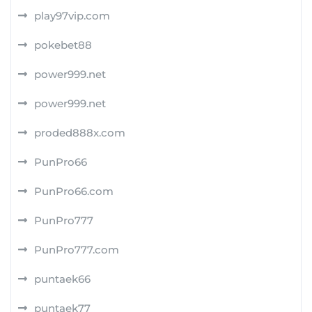
play97vip.com
pokebet88
power999.net
power999.net
proded888x.com
PunPro66
PunPro66.com
PunPro777
PunPro777.com
puntaek66
puntaek77