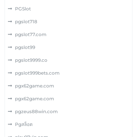
PGSlot
pgslot718
pgslot77.com
pgslot99
pgslot9999.co
pgslot999bets.com
pgx62game.com
pgx62game.com
pgzeus88win.com
Pgสล็อต