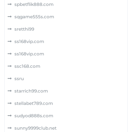
spbetflik888.com
sqgame555s.com
sretthi99
ss168vip.com
ss168vip.com
ssc168.com
ssru
starrich99.com
stellabet789.com
sudyod888s.com
sunny9999club.net