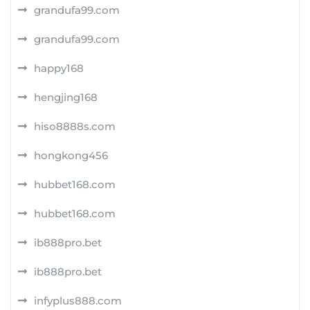
grandufa99.com
grandufa99.com
happy168
hengjing168
hiso8888s.com
hongkong456
hubbet168.com
hubbet168.com
ib888pro.bet
ib888pro.bet
infyplus888.com