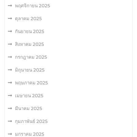
พฤศจิกายน 2025
ตุลาคม 2025
กันยายน 2025
สิงหาคม 2025
กรกฎาคม 2025
มิถุนายน 2025
พฤษภาคม 2025
เมษายน 2025
มีนาคม 2025
กุมภาพันธ์ 2025
มกราคม 2025