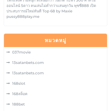
โลกแห่งความสนุก ที่เหนือกว่า วันเกิด รับฟรี 300 คาสิโน
ออนไลน์ 5ดาว คนเล่นไม่ต่ำกว่าแสนทุกวัน พุซซี่888 เปิด
ประสบการณ์ใหม่ทันที Top 68 by Maxie
pussy888play.me
หมวดหมู่
037movie
13satanbets.com
13satanbets.com
168slot
168สล็อต
188bet