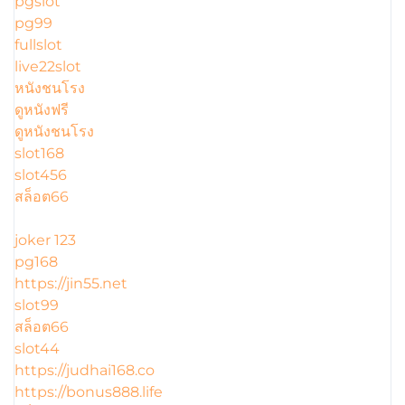
pgslot
pg99
fullslot
live22slot
หนังชนโรง
ดูหนังฟรี
ดูหนังชนโรง
slot168
slot456
สล็อต66
joker 123
pg168
https://jin55.net
slot99
สล็อต66
slot44
https://judhai168.co
https://bonus888.life