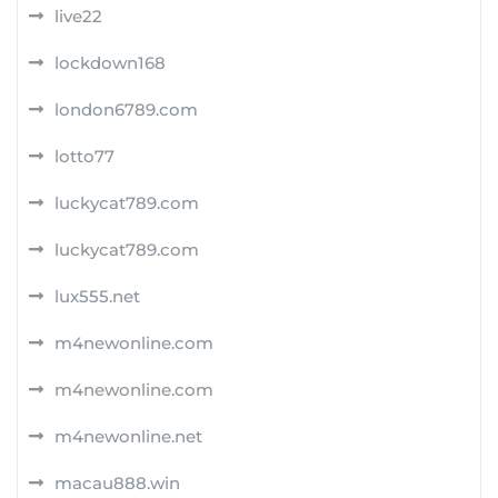
live22
lockdown168
london6789.com
lotto77
luckycat789.com
luckycat789.com
lux555.net
m4newonline.com
m4newonline.com
m4newonline.net
macau888.win