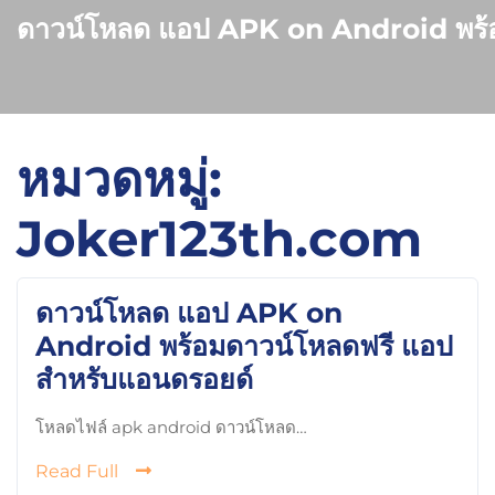
Skip
to
content
หมวดหมู่:
Joker123th.com
ดาวน์โหลด แอป APK on
Android พร้อมดาวน์โหลดฟรี แอป
สำหรับแอนดรอยด์
โหลดไฟล์ apk android ดาวน์โหลด…
Read Full