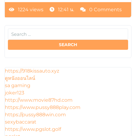
1224 views
12:41 น.
0 Comments
https://918kissauto.xyz
ดูหนังออนไลน์
sa gaming
joker123
http://www.movie87hd.com
https://www.pussy888play.com
https://pussy888win.com
sexybaccarat
https://www.pgslot.golf