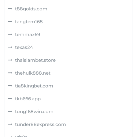
t88golds.com
tangtem168
temmax69
texas24
thaisiambet.store
thehulk888.net
tia8kingbet.com
tkb666.app
tong168win.com
tunder88express.com