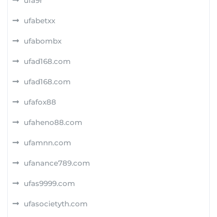
ufa9r
ufabetxx
ufabombx
ufad168.com
ufad168.com
ufafox88
ufaheno88.com
ufamnn.com
ufanance789.com
ufas9999.com
ufasocietyth.com