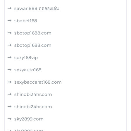
sawan888 ทดลองเล่น
sbobet168
sbotop1688.com
sbotop1688.com
sexy168vip
sexyauto168
sexybaccarat168.com
shinobi24hr.com
shinobi24hr.com
sky2899.com