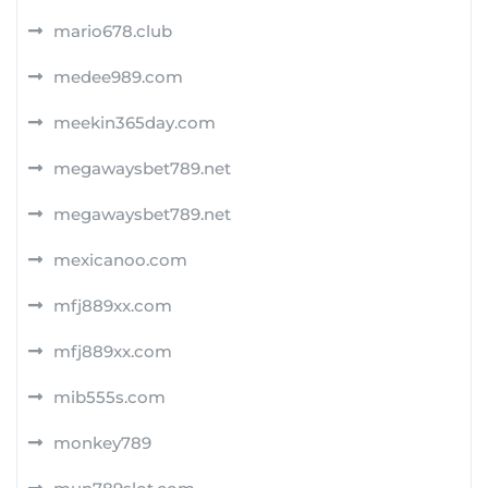
mario678.club
medee989.com
meekin365day.com
megawaysbet789.net
megawaysbet789.net
mexicanoo.com
mfj889xx.com
mfj889xx.com
mib555s.com
monkey789