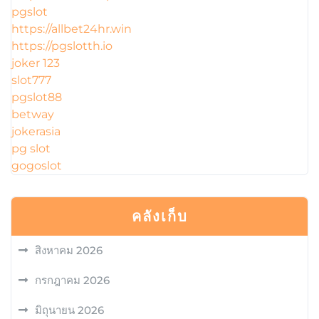
pgslot
https://allbet24hr.win
https://pgslotth.io
joker 123
slot777
pgslot88
betway
jokerasia
pg slot
gogoslot
คลังเก็บ
สิงหาคม 2026
กรกฎาคม 2026
มิถุนายน 2026