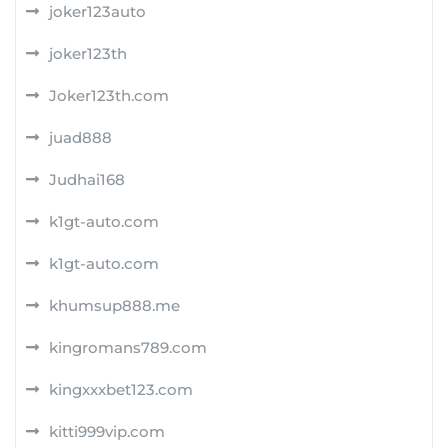
joker123auto
joker123th
Joker123th.com
juad888
Judhai168
k1gt-auto.com
k1gt-auto.com
khumsup888.me
kingromans789.com
kingxxxbet123.com
kitti999vip.com