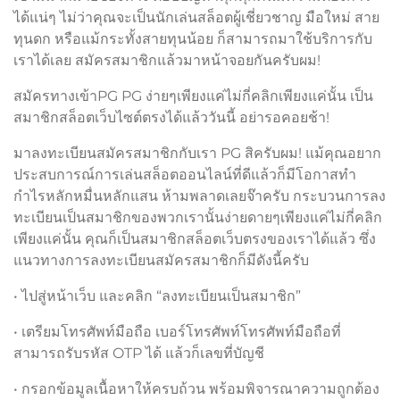
ได้แน่ๆ ไม่ว่าคุณจะเป็นนักเล่นสล็อตผู้เชี่ยวชาญ มือใหม่ สาย
ทุนดก หรือแม้กระทั้งสายทุนน้อย ก็สามารถมาใช้บริการกับ
เราได้เลย สมัครสมาชิกแล้วมาหน้าจอยกันครับผม!
สมัครทางเข้าPG PG ง่ายๆเพียงแค่ไม่กี่คลิกเพียงแค่นั้น เป็น
สมาชิกสล็อตเว็บไซต์ตรงได้แล้ววันนี้ อย่ารอคอยช้า!
มาลงทะเบียนสมัครสมาชิกกับเรา PG สิครับผม! แม้คุณอยาก
ประสบการณ์การเล่นสล็อตออนไลน์ที่ดีแล้วก็มีโอกาสทำ
กำไรหลักหมื่นหลักแสน ห้ามพลาดเลยจ๊าครับ กระบวนการลง
ทะเบียนเป็นสมาชิกของพวกเรานั้นง่ายดายๆเพียงแค่ไม่กี่คลิก
เพียงแค่นั้น คุณก็เป็นสมาชิกสล็อตเว็บตรงของเราได้แล้ว ซึ่ง
แนวทางการลงทะเบียนสมัครสมาชิกก็มีดังนี้ครับ
• ไปสู่หน้าเว็บ และคลิก “ลงทะเบียนเป็นสมาชิก”
• เตรียมโทรศัพท์มือถือ เบอร์โทรศัพท์โทรศัพท์มือถือที่
สามารถรับรหัส OTP ได้ แล้วก็เลขที่บัญชี
• กรอกข้อมูลเนื้อหาให้ครบถ้วน พร้อมพิจารณาความถูกต้อง