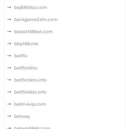
baj88thbz.com
bar4game24hr.com
baslot168bet.com
bbp168.me
betflix
betflixtikto
betflixtikto.info
betflixtikto.info
betm4vip.com
betway
betwin6666.com