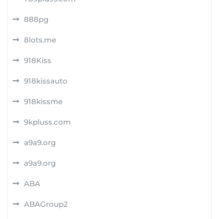
888pg
8lots.me
918Kiss
918kissauto
918kissme
9kpluss.com
a9a9.org
a9a9.org
ABA
ABAGroup2