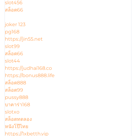
slot456
สล็อต66
joker 123
pg168
https://jin55.net
slot99
สล็อต66
slot44
https://judhai168.co
https://bonus888.life
สล็อต888
สล็อต99
pussy888
บาคาร่า168
slotxo
สล็อตทดลอง
หนังโป๊ไทย
https://1xbetth.vip