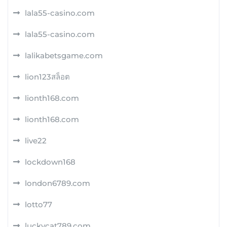
lala55-casino.com
lala55-casino.com
lalikabetsgame.com
lion123สล็อต
lionth168.com
lionth168.com
live22
lockdown168
london6789.com
lotto77
luckycat789.com