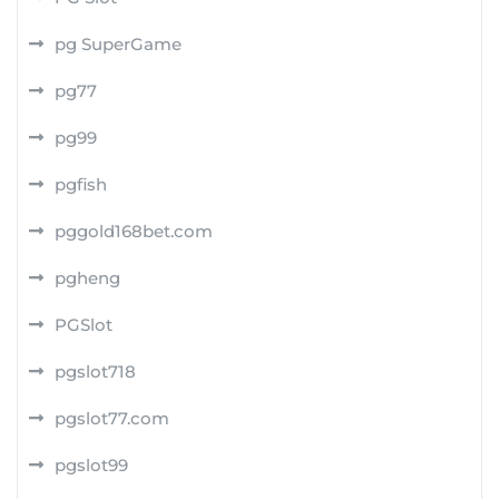
pg SuperGame
pg77
pg99
pgfish
pggold168bet.com
pgheng
PGSlot
pgslot718
pgslot77.com
pgslot99