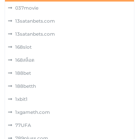
037movie
13satanbets.com
13satanbets.com
168slot
168สล็อต
188bet
188betth
1xbit1
1xgameth.com
77UFA
789pluss.com