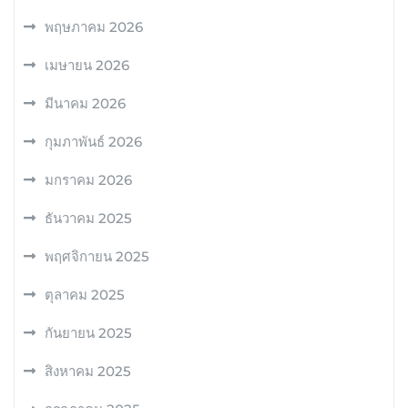
พฤษภาคม 2026
เมษายน 2026
มีนาคม 2026
กุมภาพันธ์ 2026
มกราคม 2026
ธันวาคม 2025
พฤศจิกายน 2025
ตุลาคม 2025
กันยายน 2025
สิงหาคม 2025