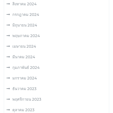
สิงหาคม 2024
กรกฎาคม 2024
มิถุนายน 2024
พฤษภาคม 2024
เมษายน 2024
มีนาคม 2024
กุมภาพันธ์ 2024
มกราคม 2024
ธันวาคม 2023
พฤศจิกายน 2023
ตุลาคม 2023