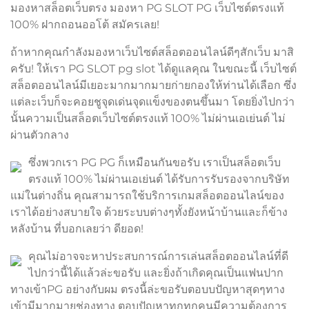
มองหาสล็อตเว็บตรง มองหา PG SLOT PG เว็บไซต์ตรงแท้
100% ฝากถอนออโต้ สมัครเลย!
ถ้าหากคุณกำลังมองหาเว็บไซต์สล็อตออนไลน์ดีๆสักเว็บ มาสิ
ครับ! ให้เรา PG SLOT pg slot ได้ดูแลคุณ ในขณะนี้ เว็บไซต์
สล็อตออนไลน์มีเยอะมากมากมายก่ายกองให้ท่านได้เลือก ซึ่ง
แต่ละเว็บก็จะคอยชูจุดเด่นจุดแข็งของตนขึ้นมา โดยยิ่งไปกว่า
นั้นความเป็นสล็อตเว็บไซต์ตรงแท้ 100% ไม่ผ่านเอเย่นต์ ไม่
ผ่านตัวกลาง
ซึ่งพวกเรา PG PG ก็เหมือนกันขอรับ เราเป็นสล็อตเว็บ
ตรงแท้ 100% ไม่ผ่านเอเย่นต์ ได้รับการรับรองจากบริษัท
แม่ในต่างถิ่น คุณสามารถใช้บริการเกมสล็อตออนไลน์ของ
เราได้อย่างสบายใจ ด้วยระบบต่างๆทั้งยังหน้าบ้านและก็ข้าง
หลังบ้าน ที่บอกเลยว่า ดียอด!
คุณไม่อาจจะหาประสบการณ์การเล่นสล็อตออนไลน์ที่ดี
ไปกว่านี้ได้แล้วล่ะขอรับ และยิ่งถ้าเกิดคุณเป็นแฟนปาก
ทางเข้าPG อย่างกับผม ตรงนี้ล่ะขอรับตอบบปัญหาสุดๆทาง
เข้ามีมากมายช่องทาง ตอบปัญหาทุกทุกคนมีความต้องการ