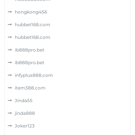
hongkong456
hubbet168.com
hubbet168.com
ib888pro.bet
ib888pro.bet
infyplus888.com
item388.com
Jinda55
jinda888
Joker123