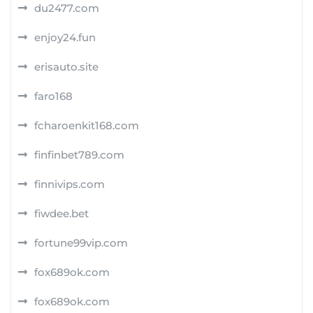
du2477.com
enjoy24.fun
erisauto.site
faro168
fcharoenkit168.com
finfinbet789.com
finnivips.com
fiwdee.bet
fortune99vip.com
fox689ok.com
fox689ok.com