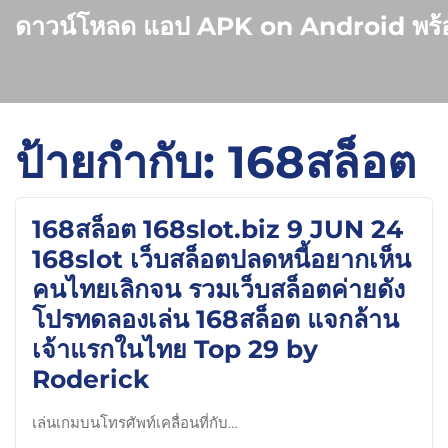
Skip
to
content
ป้ายกำกับ:
168สล็อต
168สล็อต 168slot.biz 9 JUN 24
168slot เว็บสล็อตปลดหนี้อยากเห็น
คนไทยเลิกจน รวมเว็บสล็อตค่ายดัง
โปรทดลองเล่น 168สล็อต แจกล้าน
เจ้าแรกในไทย Top 29 by
Roderick
เล่นเกมบนโทรศัพท์เคลื่อนที่กับ…