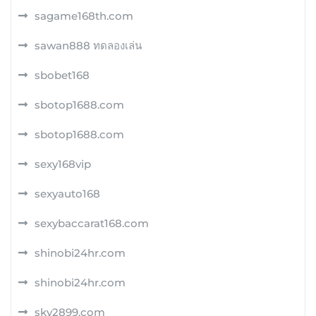
sagame168th.com
sawan888 ทดลองเล่น
sbobet168
sbotop1688.com
sbotop1688.com
sexy168vip
sexyauto168
sexybaccarat168.com
shinobi24hr.com
shinobi24hr.com
sky2899.com