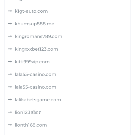
k1gt-auto.com
khumsup888.me
kingromans789.com
kingxxxbet123.com
kitti999vip.com
lala55-casino.com
lala55-casino.com
lalikabetsgame.com
lion123สล็อต
lionth168.com