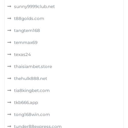
sunny9999club.net
t88golds.com
tangtem168
temmax69
texas24
thaisiambet.store
thehulk888.net
tia8kingbet.com
tkb666.app
tong168win.com
tunder88express.com