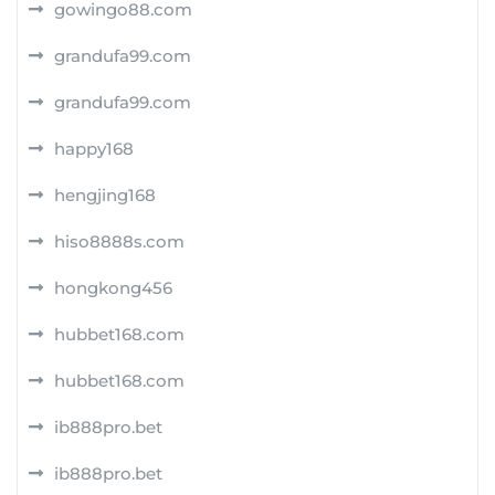
gowingo88.com
grandufa99.com
grandufa99.com
happy168
hengjing168
hiso8888s.com
hongkong456
hubbet168.com
hubbet168.com
ib888pro.bet
ib888pro.bet