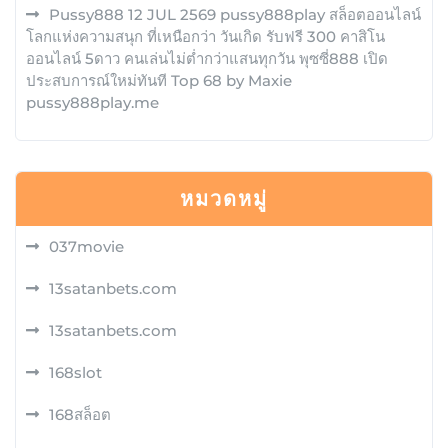
Pussy888 12 JUL 2569 pussy888play สล็อตออนไลน์
โลกแห่งความสนุก ที่เหนือกว่า วันเกิด รับฟรี 300 คาสิโน
ออนไลน์ 5ดาว คนเล่นไม่ต่ำกว่าแสนทุกวัน พุซซี่888 เปิด
ประสบการณ์ใหม่ทันที Top 68 by Maxie
pussy888play.me
หมวดหมู่
037movie
13satanbets.com
13satanbets.com
168slot
168สล็อต