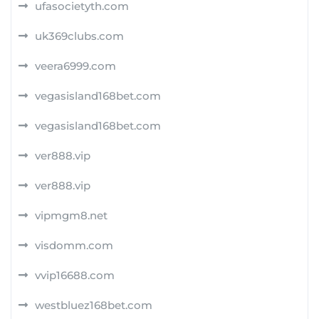
ufasocietyth.com
uk369clubs.com
veera6999.com
vegasisland168bet.com
vegasisland168bet.com
ver888.vip
ver888.vip
vipmgm8.net
visdomm.com
vvip16688.com
westbluez168bet.com