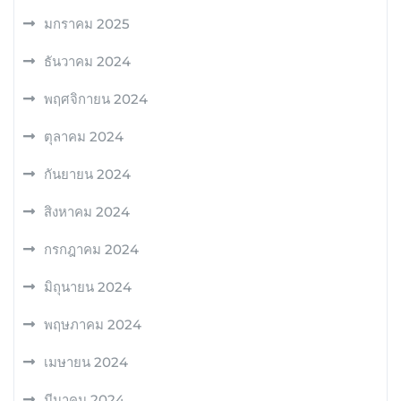
มกราคม 2025
ธันวาคม 2024
พฤศจิกายน 2024
ตุลาคม 2024
กันยายน 2024
สิงหาคม 2024
กรกฎาคม 2024
มิถุนายน 2024
พฤษภาคม 2024
เมษายน 2024
มีนาคม 2024