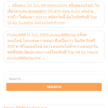
แนะแนว
สล็อตxo 24 JUL 69 slotxo24hr สล็อตออนไลน์ เว็บ
เดียวครบจบ ทุกยอดฝาก 5% ฝาก-ถอน Auto เล่นง่าย
เรื่อง
จ่ายไว ใจต้องมา slotxo สมัครวันนี้ ลุ้นโบนัสทันที Top
53 by Suzette slotxo24hrf.com
Pussy888 12 JUL 2569 pussy888play สล็อต
ออนไลน์ โลกแห่งความสนุก ที่เหนือกว่า วันเกิด รับฟรี
300 คาสิโนออนไลน์ 5ดาว คนเล่นไม่ต่ำกว่าแสนทุกวัน
พุซซี่888 เปิดประสบการณ์ใหม่ทันที Top 68 by Maxie
pussy888play.me
https://918kissauto.xyz