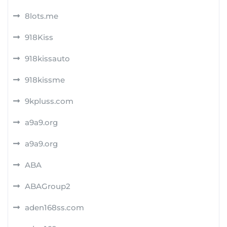
8lots.me
918Kiss
918kissauto
918kissme
9kpluss.com
a9a9.org
a9a9.org
ABA
ABAGroup2
aden168ss.com