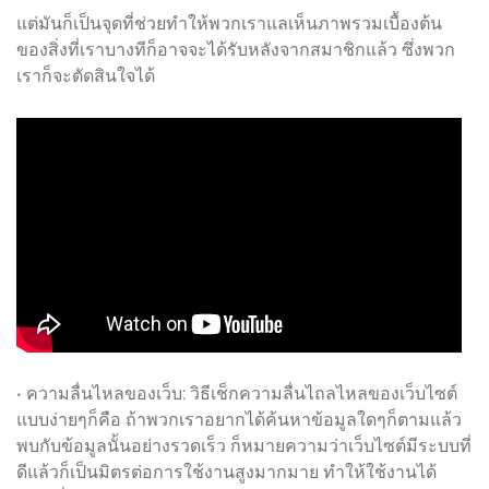
แต่มันก็เป็นจุดที่ช่วยทำให้พวกเราแลเห็นภาพรวมเบื้องต้น
ของสิ่งที่เราบางทีก็อาจจะได้รับหลังจากสมาชิกแล้ว ซึ่งพวก
เราก็จะตัดสินใจได้
• ความลื่นไหลของเว็บ: วิธีเช็กความลื่นไถลไหลของเว็บไซต์
แบบง่ายๆก็คือ ถ้าพวกเราอยากได้ค้นหาข้อมูลใดๆก็ตามแล้ว
พบกับข้อมูลนั้นอย่างรวดเร็ว ก็หมายความว่าเว็บไซต์มีระบบที่
ดีแล้วก็เป็นมิตรต่อการใช้งานสูงมากมาย ทำให้ใช้งานได้