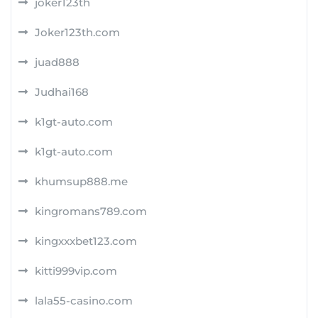
joker123th
Joker123th.com
juad888
Judhai168
k1gt-auto.com
k1gt-auto.com
khumsup888.me
kingromans789.com
kingxxxbet123.com
kitti999vip.com
lala55-casino.com