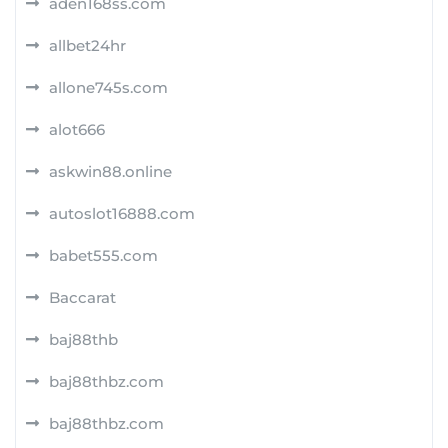
aden168ss.com
allbet24hr
allone745s.com
alot666
askwin88.online
autoslot16888.com
babet555.com
Baccarat
baj88thb
baj88thbz.com
baj88thbz.com