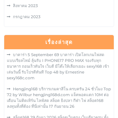
สิงหาคม 2023
กรกฎาคม 2023
เรื่องล่าสุด
บาคาร่า 5 September 69 บาคาร่า เปิดโลกเกมไพ่สด
แบบเรียลไทม์ ลุ้นรับ I PHONE17 PRO MAX รองรับทุก
ธนาคาร ถอนเร็วทันใจ เว็บดี มีโต๊ะให้เลือกเยอะ sexy168 เข้า
เล่นวันนี้ รับโปรดีทันที Top 48 by Ernestine
sexy168c.com
Hengjing168 บริการเกมคาสิโน ครบครัน 24 ชั่วโมง Top
72 by Wilbur hengjing168d.com แจ็คพอตแตก 10M ต่อ
เดือน ไม่ติดเทิร์น ไลฟ์สด สล็อต ยิงปลา กีฬา ไพ่ สล็อต168
ลงทุนทั้งที่ต้อง ที่นี่เท่านั้น 17 กันยายน 26
สล็อต168 29 กันยา 2026 สล็อตเว็บตรง เว็บเดียวครบ ทั้ง