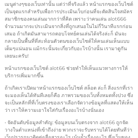
เมนูต่างๆของเว็บเท่านั้น แต่ว่าที่จริงแล้ว หน้าแรกของเว็บไซต์
เป็นจุดแรกสำหรับเพื่อการประเมินเว็บก่อนที่จะตัดสินใจสมัคร
สมาชิกของคนเล่นมากกว่าที่คิด เพราะว่าคนเล่น alot666
จำนวนมากจะประเมินจากสิ่งที่ถูกเสนอในไม่กี่วินาทีแรกก่อน
เสมอ ถ้าเกิดมันสามารถตอบโจทย์คนเล่นได้จริงล่ะก็ มันจะ
กลายเป็นพื้นที่ที่สะท้อนตัวตนของเว็บไซต์ให้คนเล่นเห็นแบบ
เต็มๆแน่นอน แม้กระนั้นจะเกี่ยวกับอะไรบ้างนั้น เรามาดูกัน
เลยนะครับ!
หน้าแรกของเว็บไซต์ alot66 ช่วยทำให้เห็นแนวทางการให้
บริการเพิ่มมากขึ้น
ถ้าเกิดเราเปิดมาหน้าแรกของเว็บไซต์ สล็อต ล่ะก็ สิ่งแรกที่เรา
จะมองเห็นได้ทันทีเลยก็คือ ภาพรวมของเว็บทั้งหมดทั้งปวง ซึ่ง
จะเป็นหลักที่ที่เว็บตรงของเราเลือกจัดวางข้อมูลที่แสดงให้เห็น
ว่า เราให้ความเอาใจใส่กับเรื่องอะไรบ้างนั่นเอง
• จัดอันดับข้อมูลสำคัญ: ข้อมูลบนเว็บตรงจาก alot66 ถูกจัด
วางในตำแหน่งที่เข้าถึงง่าย พวกเราจะรับทราบได้โดยทันทีว่า
เว็บปรารถนาติดต่อสื่อสารอะไร เน้นย้ำเรื่องอะไร ซึ่งเว็บของ