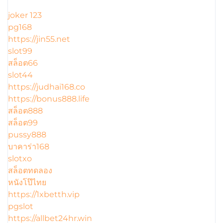
joker 123
pg168
https://jin55.net
slot99
สล็อต66
slot44
https://judhai168.co
https://bonus888.life
สล็อต888
สล็อต99
pussy888
บาคาร่า168
slotxo
สล็อตทดลอง
หนังโป๊ไทย
https://1xbetth.vip
pgslot
https://allbet24hr.win