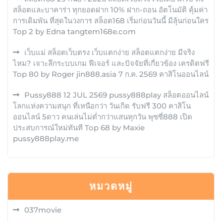
สล็อตและบาคาร่า ทุกยอดฝาก 10% ฝาก-ถอน อัตโนมัติ คุ้มค่า
การเดิมพัน ที่สุดในวงการ สล็อต168 เริ่มก่อนวันนี้ มีลุ้นก่อนใคร
Top 2 by Edna tangtem168e.com
เว็บแม่ สล็อตเว็บตรง เว็บแตกง่าย สล็อตแตกง่าย มีจริง
ไหม? เจาะลึกระบบเกม ฟีเจอร์ และปัจจัยที่เกี่ยวข้อง เครดิตฟรี
Top 80 by Roger jin888.asia 7 ก.ค. 2569 คาสิโนออนไลน์
Pussy888 12 JUL 2569 pussy888play สล็อตออนไลน์
โลกแห่งความสนุก ที่เหนือกว่า วันเกิด รับฟรี 300 คาสิโน
ออนไลน์ 5ดาว คนเล่นไม่ต่ำกว่าแสนทุกวัน พุซซี่888 เปิด
ประสบการณ์ใหม่ทันที Top 68 by Maxie
pussy888play.me
หมวดหมู่
037movie