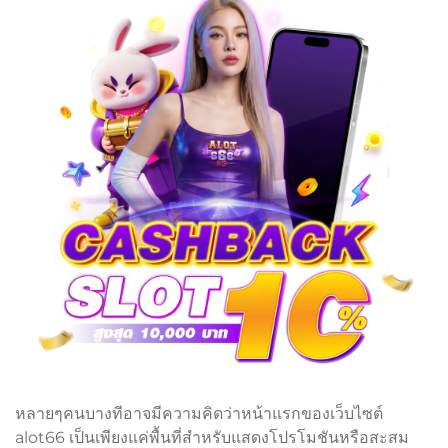
หลายๆคนบางทีอาจมีความคิดว่าหน้าแรกของเว็บไซต์
alot66 เป็นเพียงแค่พื้นที่สำหรับแสดงโปรโมชันหรือสะสม