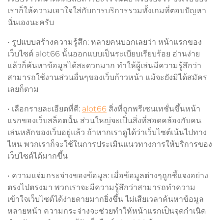
เราก็ให้ความเอาใจใส่กับการบริการรวมทั้งเกมที่ตอบปัญหา
นั่นเองนะครับ
• รูปแบบสร้างความรู้สึก: หลายคนบอกเลยว่า หน้าแรกของ
เว็บไซต์ alot66 นั้นออกแบบเป็นระเบียบเรียบร้อย อ่านง่าย
แล้วก็ค้นหาข้อมูลได้สะดวกมาก ทำให้ผู้เล่นมีความรู้สึกว่า
สามารถใช้งานส่วนอื่นๆของเว็บก้าวหน้า แม้จะยังมิได้สมัคร
เลยก็ตาม
• เลือกรายละเอียดที่ดี:
alot66
สิ่งที่ถูกพรีเซนเทชั่นขึ้นหน้า
แรกของเว็บสล็อตนั้น ส่วนใหญ่จะเป็นสิ่งที่สอดคล้องกับคน
เล่นหลักของเว็บอยู่แล้ว ถ้าหากเราดูได้ว่าเว็บไซต์เน้นไปทาง
ไหน พวกเราก็จะใช้ในการประเมินแนวทางการให้บริการของ
เว็บไซต์ได้มากขึ้น
• ความแจ่มกระจ่างของข้อมูล: เมื่อข้อมูลต่างๆถูกชี้แจงอย่าง
ตรงไปตรงมา พวกเราจะมีความรู้สึกว่าสามารถทำความ
เข้าใจเว็บไซต์ได้ง่ายดายมากยิ่งขึ้น ไม่เสียเวลาค้นหาข้อมูล
หลายหน้า ความกระจ่างจะช่วยทำให้หน้าแรกเป็นจุดกำเนิด