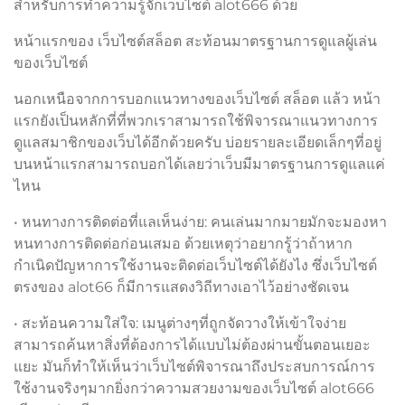
สำหรับการทำความรู้จักเว็บไซต์ alot666 ด้วย
หน้าแรกของ เว็บไซต์สล็อต สะท้อนมาตรฐานการดูแลผู้เล่น
ของเว็บไซต์
นอกเหนือจากการบอกแนวทางของเว็บไซต์ สล็อต แล้ว หน้า
แรกยังเป็นหลักที่ที่พวกเราสามารถใช้พิจารณาแนวทางการ
ดูแลสมาชิกของเว็บได้อีกด้วยครับ บ่อยรายละเอียดเล็กๆที่อยู่
บนหน้าแรกสามารถบอกได้เลยว่าเว็บมีมาตรฐานการดูแลแค่
ไหน
• หนทางการติดต่อที่แลเห็นง่าย: คนเล่นมากมายมักจะมองหา
หนทางการติดต่อก่อนเสมอ ด้วยเหตุว่าอยากรู้ว่าถ้าหาก
กำเนิดปัญหาการใช้งานจะติดต่อเว็บไซต์ได้ยังไง ซึ่งเว็บไซต์
ตรงของ alot66 ก็มีการแสดงวิถีทางเอาไว้อย่างชัดเจน
• สะท้อนความใส่ใจ: เมนูต่างๆที่ถูกจัดวางให้เข้าใจง่าย
สามารถค้นหาสิ่งที่ต้องการได้แบบไม่ต้องผ่านขั้นตอนเยอะ
แยะ มันก็ทำให้เห็นว่าเว็บไซต์พิจารณาถึงประสบการณ์การ
ใช้งานจริงๆมากยิ่งกว่าความสวยงามของเว็บไซต์ alot666