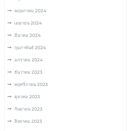
พฤษภาคม 2024
เมษายน 2024
มีนาคม 2024
กุมภาพันธ์ 2024
มกราคม 2024
ธันวาคม 2023
พฤศจิกายน 2023
ตุลาคม 2023
กันยายน 2023
สิงหาคม 2023