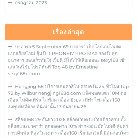
กรกฎาคม 2023
เรื่องล่าสุด
บาคาร่า 5 September 69 บาคาร่า เปิดโลกเกมไพ่สด
แบบเรียลไทม์ ลุ้นรับ I PHONE17 PRO MAX รองรับทุก
ธนาคาร ถอนเร็วทันใจ เว็บดี มีโต๊ะให้เลือกเยอะ sexy168 เข้า
เล่นวันนี้ รับโปรดีทันที Top 48 by Ernestine
sexy168c.com
Hengjing168 บริการเกมคาสิโน ครบครัน 24 ชั่วโมง Top
72 by Wilbur hengjing168d.com แจ็คพอตแตก 10M ต่อ
เดือน ไม่ติดเทิร์น ไลฟ์สด สล็อต ยิงปลา กีฬา ไพ่ สล็อต168
ลงทุนทั้งที่ต้อง ที่นี่เท่านั้น 17 กันยายน 26
สล็อต168 29 กันยา 2026 สล็อตเว็บตรง เว็บเดียวครบ ทั้ง
สล็อตและบาคาร่า ทุกยอดฝาก 10% ฝาก-ถอน อัตโนมัติ คุ้มค่า
การเดิมพัน ที่สุดในวงการ สล็อต168 เริ่มก่อนวันนี้ มีลุ้นก่อนใคร