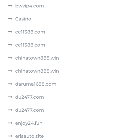
bwvip4.com
Casino
cc11388.com
cc11388.com
chinatown888.win
chinatown888.win
daruma1688.com
du2477.com
du2477.com
enjoy24.fun
erisauto.site