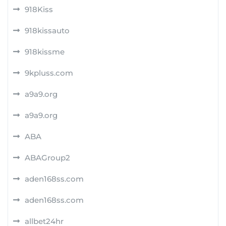
918Kiss
918kissauto
918kissme
9kpluss.com
a9a9.org
a9a9.org
ABA
ABAGroup2
aden168ss.com
aden168ss.com
allbet24hr