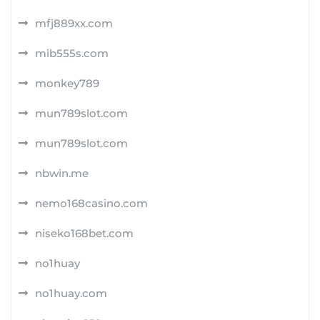
mfj889xx.com
mib555s.com
monkey789
mun789slot.com
mun789slot.com
nbwin.me
nemo168casino.com
niseko168bet.com
no1huay
no1huay.com