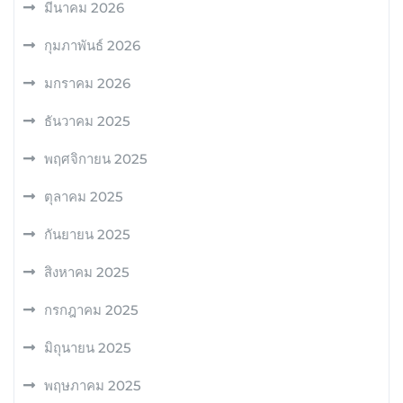
มีนาคม 2026
กุมภาพันธ์ 2026
มกราคม 2026
ธันวาคม 2025
พฤศจิกายน 2025
ตุลาคม 2025
กันยายน 2025
สิงหาคม 2025
กรกฎาคม 2025
มิถุนายน 2025
พฤษภาคม 2025