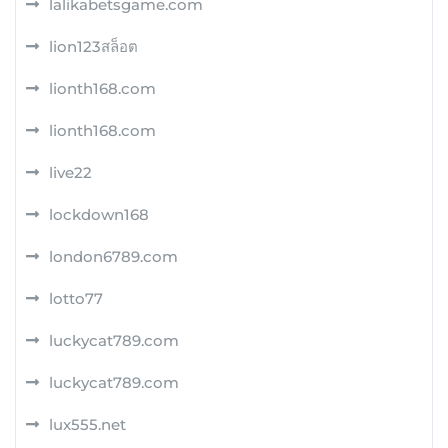
lalikabetsgame.com
lion123สล็อต
lionth168.com
lionth168.com
live22
lockdown168
london6789.com
lotto77
luckycat789.com
luckycat789.com
lux555.net