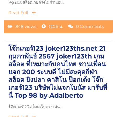
Pg slot สล็อตเว็บตรงไม่ผ่านเอเ…
Read Full
848 views
11:06 น.
0 Comments
โจ๊กเกอร์123 joker123ths.net 21
กุมภาพันธ์ 2567 joker123th เกม
สล็อต ที่เหมาะกับคนไทย ชวนเพื่อน
แจก 200 ระบบดี ไม่มีสะดุดกีฬา
สล็อต ยิงปลา คาสิโน ป๊อกเด้ง โจ๊ก
เกอร์123 บริษัทไม่แจกโบนัส มารับที่
นี่ Top 98 by Adalberto
โจ๊กเกอร์123 สล็อตเว็บตรง เล่น…