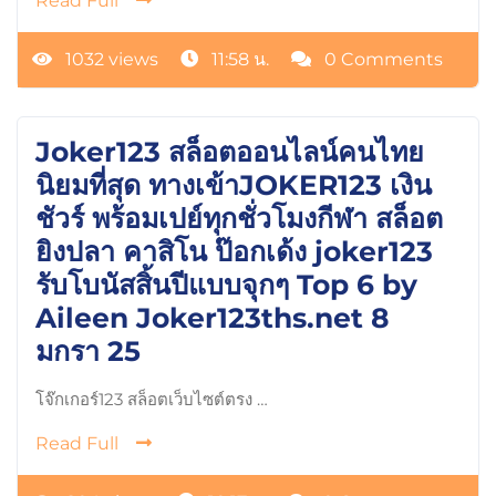
Read Full
1032 views
11:58 น.
0 Comments
Joker123 สล็อตออนไลน์คนไทย
นิยมที่สุด ทางเข้าJOKER123 เงิน
ชัวร์ พร้อมเปย์ทุกชั่วโมงกีฬา สล็อต
ยิงปลา คาสิโน ป๊อกเด้ง joker123
รับโบนัสสิ้นปีแบบจุกๆ Top 6 by
Aileen Joker123ths.net 8
มกรา 25
โจ๊กเกอร์123 สล็อตเว็บไซต์ตรง …
Read Full