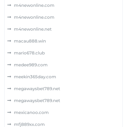
m4newonline.com
m4newonline.com
m4newonline.net
macau888.win
mario678.club
medee989.com
meekin365day.com
megawaysbet789.net
megawaysbet789.net
mexicanoo.com
mfj889xx.com