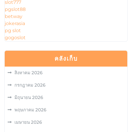
slot777
pgslot88
betway
jokerasia
pg slot
gogoslot
คลังเก็บ
สิงหาคม 2026
กรกฎาคม 2026
มิถุนายน 2026
พฤษภาคม 2026
เมษายน 2026