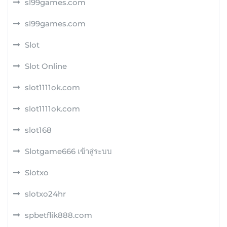
sl99games.com
sl99games.com
Slot
Slot Online
slot1111ok.com
slot1111ok.com
slot168
Slotgame666 เข้าสู่ระบบ
Slotxo
slotxo24hr
spbetflik888.com