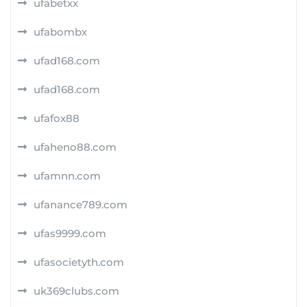
ufabetxx
ufabombx
ufad168.com
ufad168.com
ufafox88
ufaheno88.com
ufamnn.com
ufanance789.com
ufas9999.com
ufasocietyth.com
uk369clubs.com