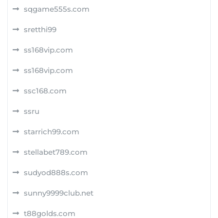
sqgame555s.com
sretthi99
ss168vip.com
ss168vip.com
ssc168.com
ssru
starrich99.com
stellabet789.com
sudyod888s.com
sunny9999club.net
t88golds.com