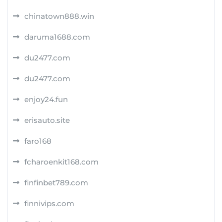
chinatown888.win
daruma1688.com
du2477.com
du2477.com
enjoy24.fun
erisauto.site
faro168
fcharoenkit168.com
finfinbet789.com
finnivips.com