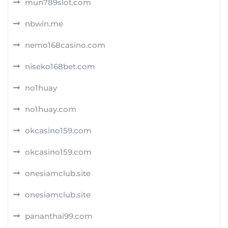
mun789slot.com
nbwin.me
nemo168casino.com
niseko168bet.com
no1huay
no1huay.com
okcasino159.com
okcasino159.com
onesiamclub.site
onesiamclub.site
pananthai99.com