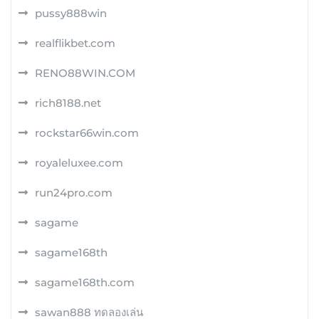
pussy888win
realflikbet.com
RENO88WIN.COM
rich8188.net
rockstar66win.com
royaleluxee.com
run24pro.com
sagame
sagame168th
sagame168th.com
sawan888 ทดลองเล่น