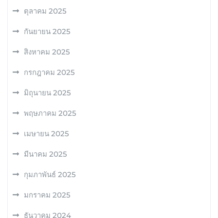
ตุลาคม 2025
กันยายน 2025
สิงหาคม 2025
กรกฎาคม 2025
มิถุนายน 2025
พฤษภาคม 2025
เมษายน 2025
มีนาคม 2025
กุมภาพันธ์ 2025
มกราคม 2025
ธันวาคม 2024