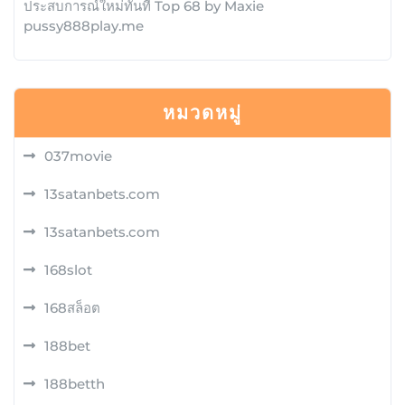
ประสบการณ์ใหม่ทันที Top 68 by Maxie
pussy888play.me
หมวดหมู่
037movie
13satanbets.com
13satanbets.com
168slot
168สล็อต
188bet
188betth