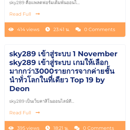
sky289 คือแพลตฟอร์มเดิมพันออนไ…
Read Full
414 views
23:41 น.
0 Comments
sky289 เข้าสู่ระบบ 1 November
sky289 เข้าสู่ระบบ เกมให้เลือก
มากกว่า3000รายการจากค่ายชั้น
นำทั่วโลกในที่เดียว Top 19 by
Deon
sky289 เป็นเว็บคาสิโนออนไลน์ที…
Read Full
395 views
18:21 น.
0 Comments