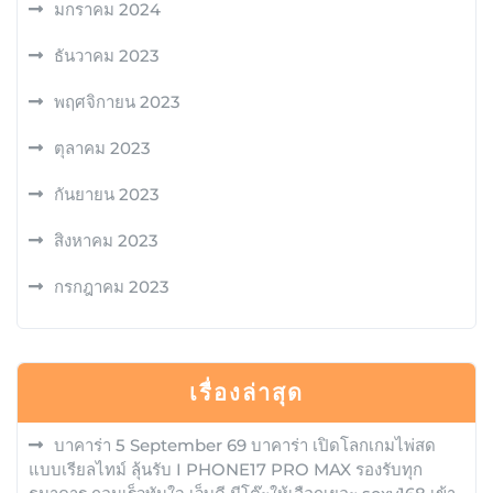
มกราคม 2024
ธันวาคม 2023
พฤศจิกายน 2023
ตุลาคม 2023
กันยายน 2023
สิงหาคม 2023
กรกฎาคม 2023
เรื่องล่าสุด
บาคาร่า 5 September 69 บาคาร่า เปิดโลกเกมไพ่สด
แบบเรียลไทม์ ลุ้นรับ I PHONE17 PRO MAX รองรับทุก