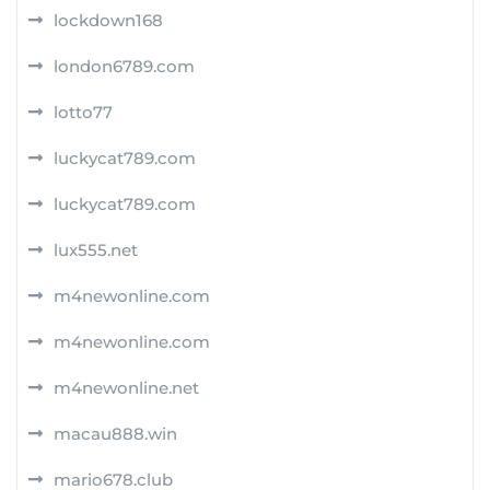
lockdown168
london6789.com
lotto77
luckycat789.com
luckycat789.com
lux555.net
m4newonline.com
m4newonline.com
m4newonline.net
macau888.win
mario678.club