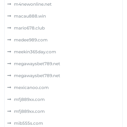
m4newonline.net
macau888.win
mario678.club
medee989.com
meekin365day.com
megawaysbet789.net
megawaysbet789.net
mexicanoo.com
mfj889xx.com
mfj889xx.com
mib555s.com