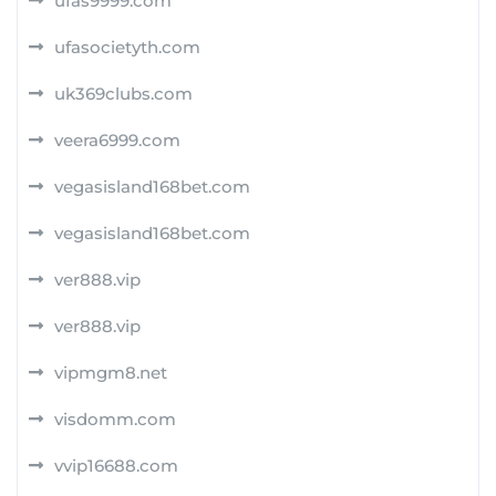
ufas9999.com
ufasocietyth.com
uk369clubs.com
veera6999.com
vegasisland168bet.com
vegasisland168bet.com
ver888.vip
ver888.vip
vipmgm8.net
visdomm.com
vvip16688.com