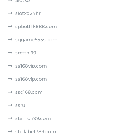
Slotxo
slotxo24hr
spbetflik888.com
sqgame555s.com
sretthi99
ss168vip.com
ss168vip.com
ssc168.com
ssru
starrich99.com
stellabet789.com