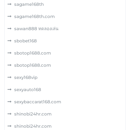
sagame168th
sagame168th.com
sawan888 ทดลองเล่น
sbobet168
sbotop1688.com
sbotop1688.com
sexy168vip
sexyauto168
sexybaccarat168.com
shinobi24hr.com
shinobi24hr.com