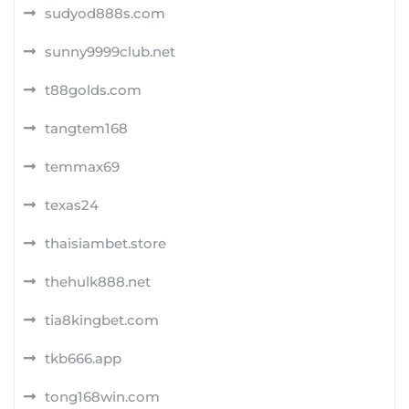
sudyod888s.com
sunny9999club.net
t88golds.com
tangtem168
temmax69
texas24
thaisiambet.store
thehulk888.net
tia8kingbet.com
tkb666.app
tong168win.com