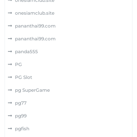
onesiamclub.site
onesiamclub.site
pananthai99.com
pananthai99.com
panda555
PG
PG Slot
pg SuperGame
pg77
pg99
pgfish