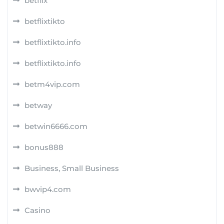
betflix
betflixtikto
betflixtikto.info
betflixtikto.info
betm4vip.com
betway
betwin6666.com
bonus888
Business, Small Business
bwvip4.com
Casino