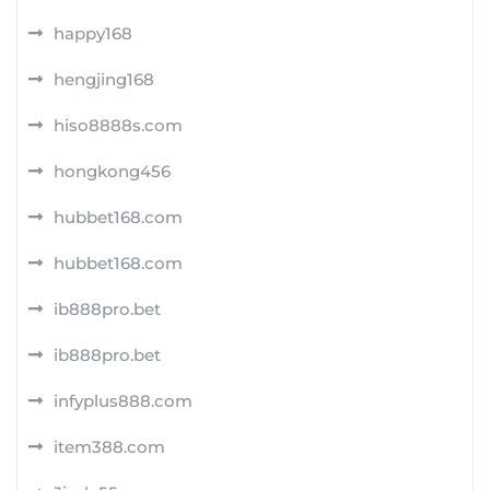
happy168
hengjing168
hiso8888s.com
hongkong456
hubbet168.com
hubbet168.com
ib888pro.bet
ib888pro.bet
infyplus888.com
item388.com