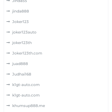
Jinda55
jinda888
Joker123
joker123auto
joker123th
Joker123th.com
juad888
Judhai168
k1gt-auto.com
k1gt-auto.com
khumsup888.me