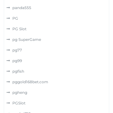
panda555
PG
PG Slot
pg SuperGame
pg77
pg99
pgfish
pggold168bet.com
pgheng
PGSlot