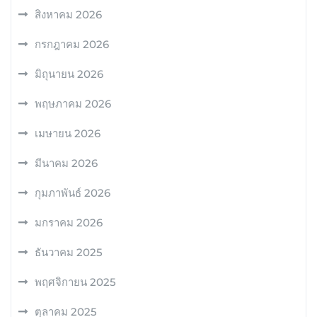
สิงหาคม 2026
กรกฎาคม 2026
มิถุนายน 2026
พฤษภาคม 2026
เมษายน 2026
มีนาคม 2026
กุมภาพันธ์ 2026
มกราคม 2026
ธันวาคม 2025
พฤศจิกายน 2025
ตุลาคม 2025