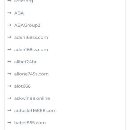
a9a9.org
ABA
ABAGroup2
aden168ss.com
aden168ss.com
allbet24hr
allone745s.com
alot666
askwin88.online
autoslot16888.com
babet555.com