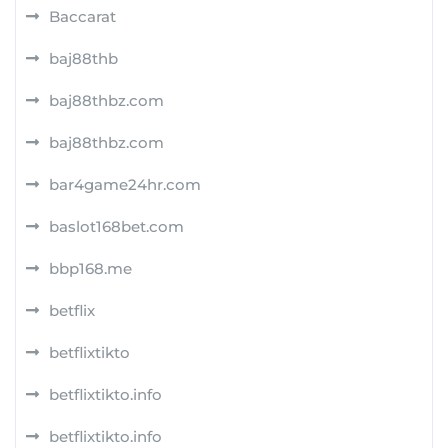
Baccarat
baj88thb
baj88thbz.com
baj88thbz.com
bar4game24hr.com
baslot168bet.com
bbp168.me
betflix
betflixtikto
betflixtikto.info
betflixtikto.info