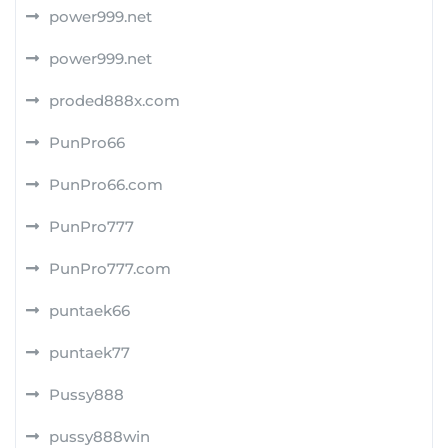
power999.net
power999.net
proded888x.com
PunPro66
PunPro66.com
PunPro777
PunPro777.com
puntaek66
puntaek77
Pussy888
pussy888win