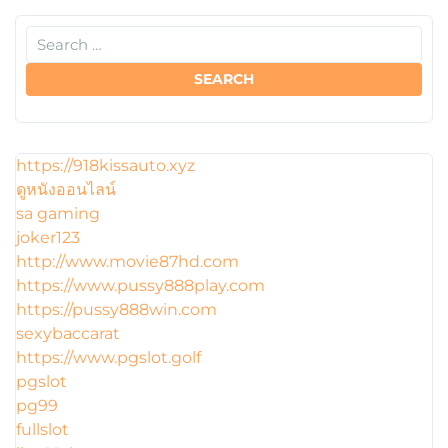
https://918kissauto.xyz
ดูหนังออนไลน์
sa gaming
joker123
http://www.movie87hd.com
https://www.pussy888play.com
https://pussy888win.com
sexybaccarat
https://www.pgslot.golf
pgslot
pg99
fullslot