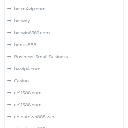
betm4vip.com
betway
betwin6666.com
bonus888
Business, Small Business
bwvip4.com
Casino
cc11388.com
cc11388.com
chinatown888.win