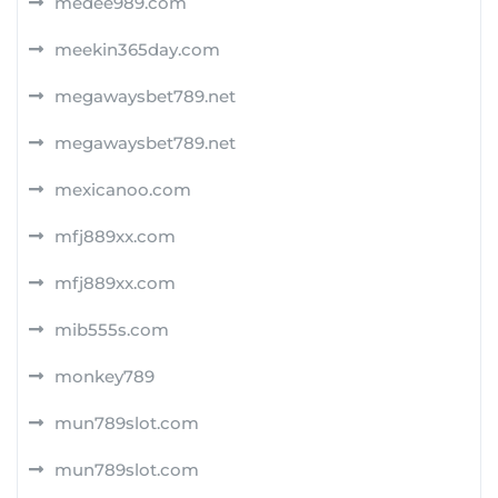
medee989.com
meekin365day.com
megawaysbet789.net
megawaysbet789.net
mexicanoo.com
mfj889xx.com
mfj889xx.com
mib555s.com
monkey789
mun789slot.com
mun789slot.com