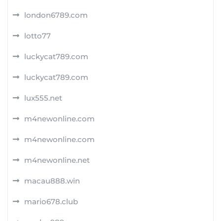
london6789.com
lotto77
luckycat789.com
luckycat789.com
lux555.net
m4newonline.com
m4newonline.com
m4newonline.net
macau888.win
mario678.club