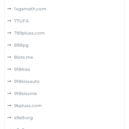
1xgameth.com
77UFA
789pluss.com
888pg
8lots.me
918Kiss
918kissauto
918kissme
9kpluss.com
a9a9.org