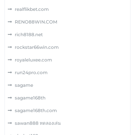
realflikbet.com
RENO88WIN.COM
rich8188.net
rockstar66win.com
royaleluxee.com
run24pro.com
sagame
sagame168th
sagame168th.com
sawan888 ทดลองเล่น