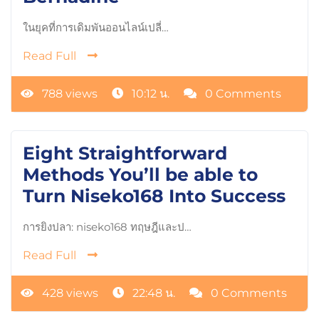
ในยุคที่การเดิมพันออนไลน์เปลี่…
Read Full
788 views
10:12 น.
0 Comments
Eight Straightforward
Methods You’ll be able to
Turn Niseko168 Into Success
การยิงปลา: niseko168 ทฤษฎีและป…
Read Full
428 views
22:48 น.
0 Comments