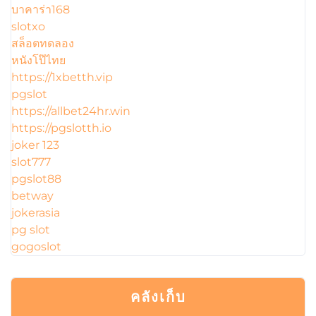
บาคาร่า168
slotxo
สล็อตทดลอง
หนังโป๊ไทย
https://1xbetth.vip
pgslot
https://allbet24hr.win
https://pgslotth.io
joker 123
slot777
pgslot88
betway
jokerasia
pg slot
gogoslot
คลังเก็บ