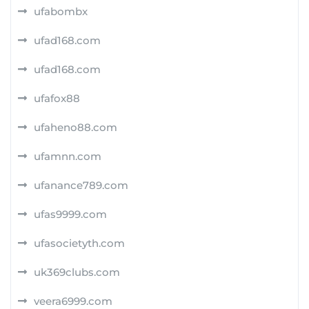
ufabombx
ufad168.com
ufad168.com
ufafox88
ufaheno88.com
ufamnn.com
ufanance789.com
ufas9999.com
ufasocietyth.com
uk369clubs.com
veera6999.com