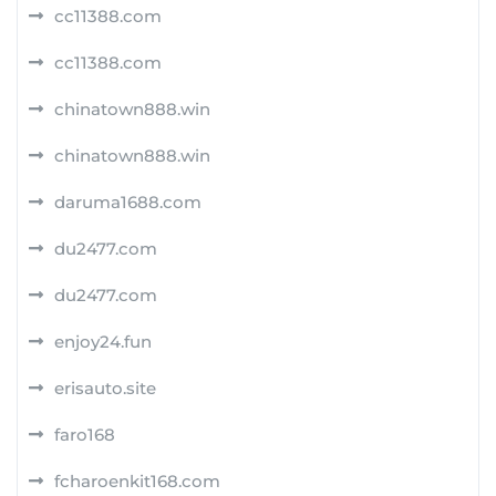
cc11388.com
cc11388.com
chinatown888.win
chinatown888.win
daruma1688.com
du2477.com
du2477.com
enjoy24.fun
erisauto.site
faro168
fcharoenkit168.com