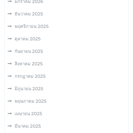
มกราคม 2026
ธันวาคม 2025
พฤศจิกายน 2025
ตุลาคม 2025
กันยายน 2025
สิงหาคม 2025
กรกฎาคม 2025
มิถุนายน 2025
พฤษภาคม 2025
เมษายน 2025
มีนาคม 2025