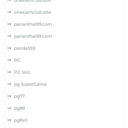
onesiamclub.site
onesiamclub.site
pananthai99.com
pananthai99.com
panda555
PG
PG Slot
pg SuperGame
pg77
pg99
pgfish