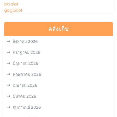
pg slot
gogoslot
คลังเก็บ
สิงหาคม 2026
กรกฎาคม 2026
มิถุนายน 2026
พฤษภาคม 2026
เมษายน 2026
มีนาคม 2026
กุมภาพันธ์ 2026