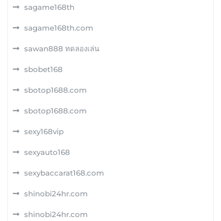
sagame168th
sagame168th.com
sawan888 ทดลองเล่น
sbobet168
sbotop1688.com
sbotop1688.com
sexy168vip
sexyauto168
sexybaccarat168.com
shinobi24hr.com
shinobi24hr.com