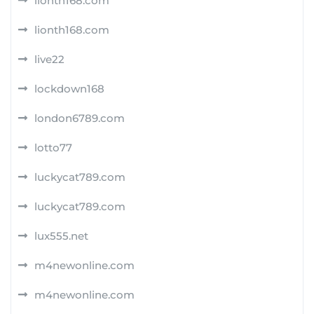
lionth168.com
lionth168.com
live22
lockdown168
london6789.com
lotto77
luckycat789.com
luckycat789.com
lux555.net
m4newonline.com
m4newonline.com