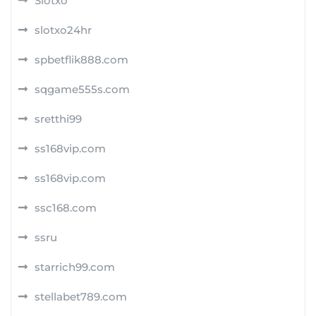
Slotxo
slotxo24hr
spbetflik888.com
sqgame555s.com
sretthi99
ss168vip.com
ss168vip.com
ssc168.com
ssru
starrich99.com
stellabet789.com