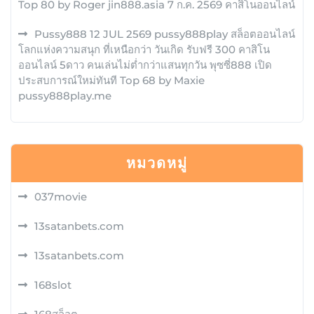
Top 80 by Roger jin888.asia 7 ก.ค. 2569 คาสิโนออนไลน์
Pussy888 12 JUL 2569 pussy888play สล็อตออนไลน์
โลกแห่งความสนุก ที่เหนือกว่า วันเกิด รับฟรี 300 คาสิโน
ออนไลน์ 5ดาว คนเล่นไม่ต่ำกว่าแสนทุกวัน พุซซี่888 เปิด
ประสบการณ์ใหม่ทันที Top 68 by Maxie
pussy888play.me
หมวดหมู่
037movie
13satanbets.com
13satanbets.com
168slot