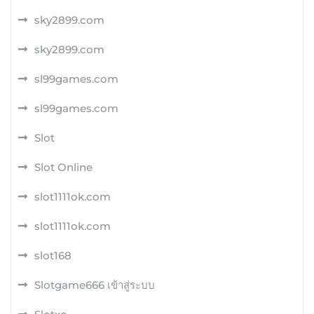
sky2899.com
sky2899.com
sl99games.com
sl99games.com
Slot
Slot Online
slot1111ok.com
slot1111ok.com
slot168
Slotgame666 เข้าสู่ระบบ