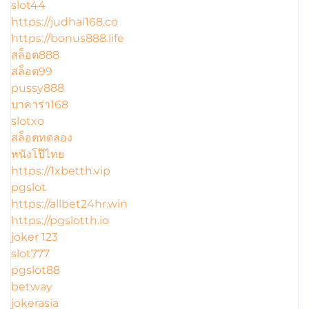
slot44
https://judhai168.co
https://bonus888.life
สล็อต888
สล็อต99
pussy888
บาคาร่า168
slotxo
สล็อตทดลอง
หนังโป๊ไทย
https://1xbetth.vip
pgslot
https://allbet24hr.win
https://pgslotth.io
joker 123
slot777
pgslot88
betway
jokerasia