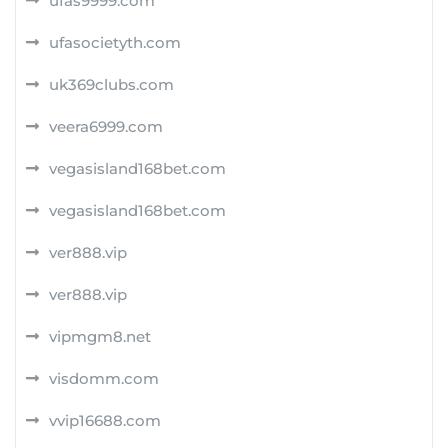
ufas9999.com
ufasocietyth.com
uk369clubs.com
veera6999.com
vegasisland168bet.com
vegasisland168bet.com
ver888.vip
ver888.vip
vipmgm8.net
visdomm.com
vvip16688.com