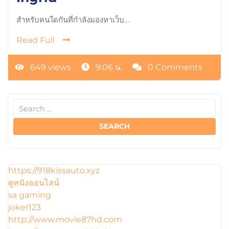
สำหรับคนใดกันที่กำลังมองหาเว็บ…
Read Full
649 views
9:06 น.
0 Comments
https://918kissauto.xyz
ดูหนังออนไลน์
sa gaming
joker123
http://www.movie87hd.com