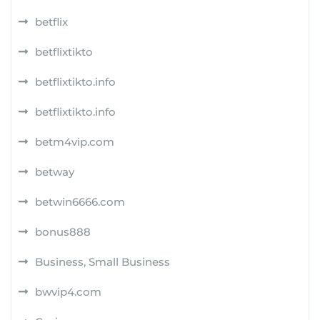
betflix
betflixtikto
betflixtikto.info
betflixtikto.info
betm4vip.com
betway
betwin6666.com
bonus888
Business, Small Business
bwvip4.com