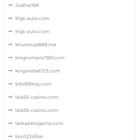
Judhai168
k1gt-auto.com
k1gt-auto.com
khumsup888.me
kingromans789.com
kingxxxbet123.com
kitti999vip.com
lala55-casino.com
lala55-casino.com
lalikabetsgame.com
lion123สล็อต