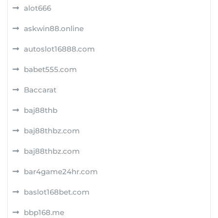
alot666
askwin88.online
autoslot16888.com
babet555.com
Baccarat
baj88thb
baj88thbz.com
baj88thbz.com
bar4game24hr.com
baslot168bet.com
bbp168.me