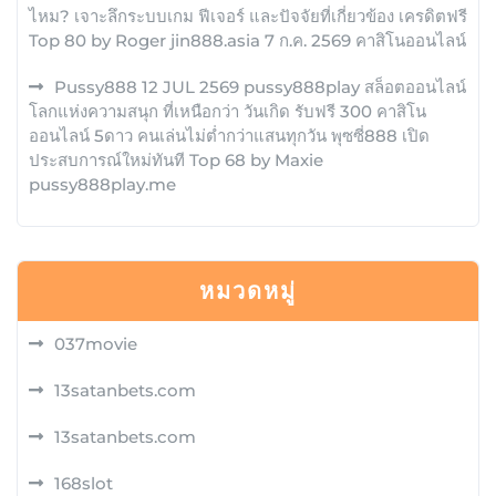
ไหม? เจาะลึกระบบเกม ฟีเจอร์ และปัจจัยที่เกี่ยวข้อง เครดิตฟรี
Top 80 by Roger jin888.asia 7 ก.ค. 2569 คาสิโนออนไลน์
Pussy888 12 JUL 2569 pussy888play สล็อตออนไลน์
โลกแห่งความสนุก ที่เหนือกว่า วันเกิด รับฟรี 300 คาสิโน
ออนไลน์ 5ดาว คนเล่นไม่ต่ำกว่าแสนทุกวัน พุซซี่888 เปิด
ประสบการณ์ใหม่ทันที Top 68 by Maxie
pussy888play.me
หมวดหมู่
037movie
13satanbets.com
13satanbets.com
168slot