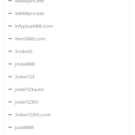
ib888pro.bet
ib888pro.bet
infyplus888.com
item388.com
Jinda55
jinda888
Joker123
joker123auto
joker123th
Joker123th.com
juad888