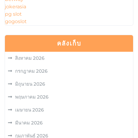
jokerasia
pg slot
gogoslot
คลังเก็บ
สิงหาคม 2026
กรกฎาคม 2026
มิถุนายน 2026
พฤษภาคม 2026
เมษายน 2026
มีนาคม 2026
กุมภาพันธ์ 2026