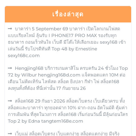
เรื่องล่าสุด
บาคาร่า 5 September 69 บาคาร่า เปิดโลกเกมไพ่สด
แบบเรียลไทม์ ลุ้นรับ I PHONE17 PRO MAX รองรับทุก
ธนาคาร ถอนเร็วทันใจ เว็บดี มีโต๊ะให้เลือกเยอะ sexy168 เข้า
เล่นวันนี้ รับโปรดีทันที Top 48 by Ernestine
sexy168c.com
Hengjing168 บริการเกมคาสิโน ครบครัน 24 ชั่วโมง Top
72 by Wilbur hengjing168d.com แจ็คพอตแตก 10M ต่อ
เดือน ไม่ติดเทิร์น ไลฟ์สด สล็อต ยิงปลา กีฬา ไพ่ สล็อต168
ลงทุนทั้งที่ต้อง ที่นี่เท่านั้น 17 กันยายน 26
สล็อต168 29 กันยา 2026 สล็อตเว็บตรง เว็บเดียวครบ ทั้ง
สล็อตและบาคาร่า ทุกยอดฝาก 10% ฝาก-ถอน อัตโนมัติ คุ้มค่า
การเดิมพัน ที่สุดในวงการ สล็อต168 เริ่มก่อนวันนี้ มีลุ้นก่อนใคร
Top 2 by Edna tangtem168e.com
เว็บแม่ สล็อตเว็บตรง เว็บแตกง่าย สล็อตแตกง่าย มีจริง