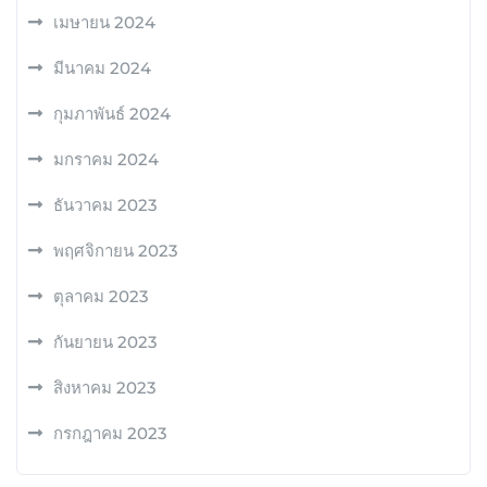
เมษายน 2024
มีนาคม 2024
กุมภาพันธ์ 2024
มกราคม 2024
ธันวาคม 2023
พฤศจิกายน 2023
ตุลาคม 2023
กันยายน 2023
สิงหาคม 2023
กรกฎาคม 2023