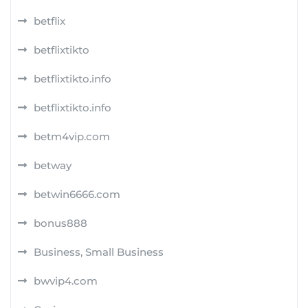
betflix
betflixtikto
betflixtikto.info
betflixtikto.info
betm4vip.com
betway
betwin6666.com
bonus888
Business, Small Business
bwvip4.com