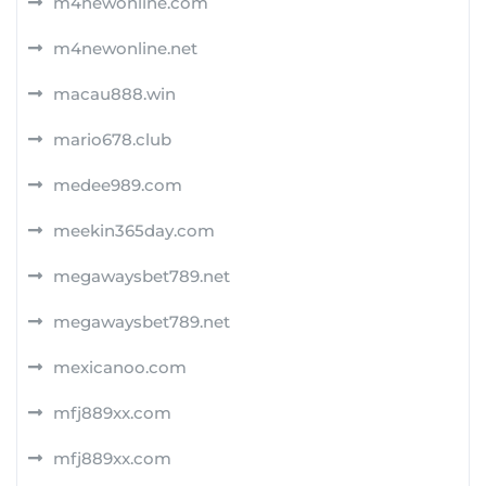
m4newonline.com
m4newonline.net
macau888.win
mario678.club
medee989.com
meekin365day.com
megawaysbet789.net
megawaysbet789.net
mexicanoo.com
mfj889xx.com
mfj889xx.com