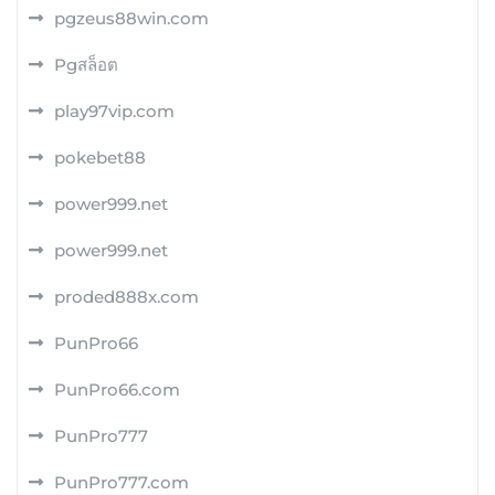
pgzeus88win.com
Pgสล็อต
play97vip.com
pokebet88
power999.net
power999.net
proded888x.com
PunPro66
PunPro66.com
PunPro777
PunPro777.com