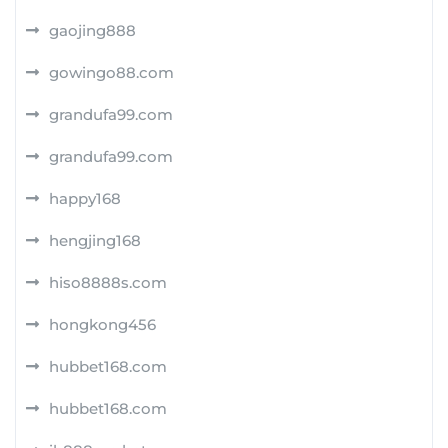
gaojing888
gowingo88.com
grandufa99.com
grandufa99.com
happy168
hengjing168
hiso8888s.com
hongkong456
hubbet168.com
hubbet168.com