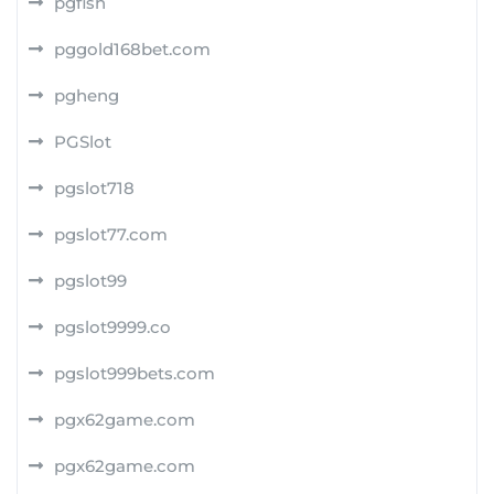
pgfish
pggold168bet.com
pgheng
PGSlot
pgslot718
pgslot77.com
pgslot99
pgslot9999.co
pgslot999bets.com
pgx62game.com
pgx62game.com