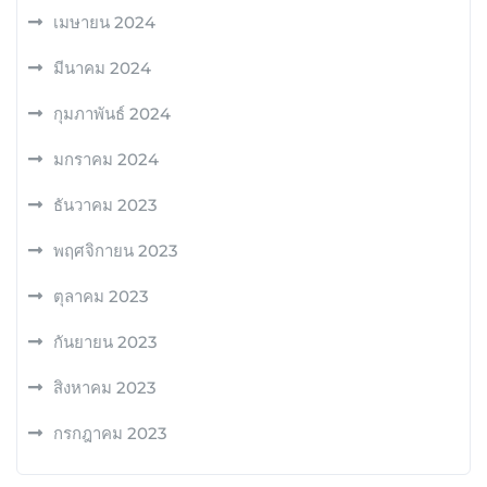
เมษายน 2024
มีนาคม 2024
กุมภาพันธ์ 2024
มกราคม 2024
ธันวาคม 2023
พฤศจิกายน 2023
ตุลาคม 2023
กันยายน 2023
สิงหาคม 2023
กรกฎาคม 2023