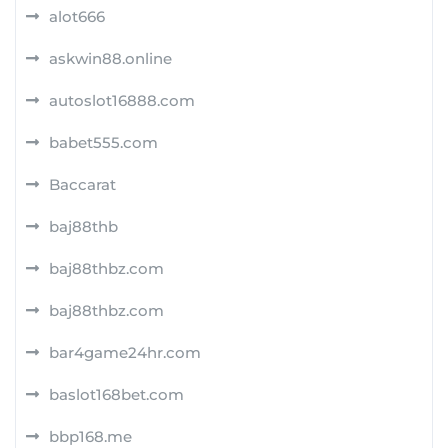
alot666
askwin88.online
autoslot16888.com
babet555.com
Baccarat
baj88thb
baj88thbz.com
baj88thbz.com
bar4game24hr.com
baslot168bet.com
bbp168.me