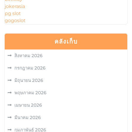
jokerasia
pg slot
gogoslot
คลังเก็บ
สิงหาคม 2026
กรกฎาคม 2026
มิถุนายน 2026
พฤษภาคม 2026
เมษายน 2026
มีนาคม 2026
กุมภาพันธ์ 2026