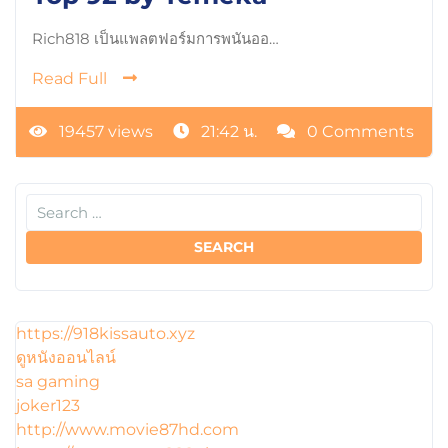
Rich818 เป็นแพลตฟอร์มการพนันออ…
Read Full
19457 views
21:42 น.
0 Comments
https://918kissauto.xyz
ดูหนังออนไลน์
sa gaming
joker123
http://www.movie87hd.com