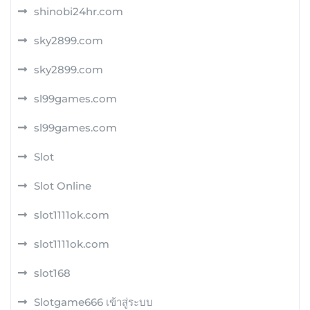
shinobi24hr.com
sky2899.com
sky2899.com
sl99games.com
sl99games.com
Slot
Slot Online
slot1111ok.com
slot1111ok.com
slot168
Slotgame666 เข้าสู่ระบบ