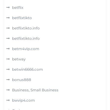
betflix
betflixtikto
betflixtikto.info
betflixtikto.info
betm4vip.com
betway
betwin6666.com
bonus888
Business, Small Business
bwvip4.com