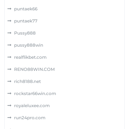
puntaek66
puntaek77
Pussy888
pussy888win
realflikbet.com
RENO88WIN.COM
rich8188.net
rockstar66win.com
royaleluxee.com
run24pro.com