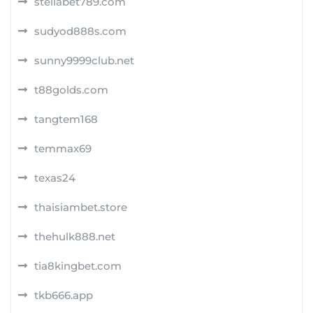
stellabet789.com
sudyod888s.com
sunny9999club.net
t88golds.com
tangtem168
temmax69
texas24
thaisiambet.store
thehulk888.net
tia8kingbet.com
tkb666.app