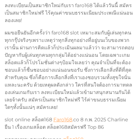
ลงทะเบียนเป็นสมาชิกใหม่กับเรา faro168 ได้แล้ววันนี้ สมัคร
เป็นสมาชิกใหม่ฟรี ไร้คุณค่าขนบธรรมเนียมประเพณีแน่นอน
ลองเลย!
ผมขอยืนยันอีกครั้งว่า faro168 slot เหมาะสมกับผู้เล่นทุกคน
ทุกกรุ๊ปจริงๆเพราะเหตุว่าทุกสิ่งทุกอย่างที่อยู่บนเว็บของพวก
เรานั้น ผ่านการคิดแล้วก็ประเมินผลมาแล้วว่า จะสามารถตอบ
ปัญหากับผู้เล่นทุกคนทุกกลุ่มได้อย่างแน่นอน โดยเฉพาะเกม
สล็อตแล้วก็โปรโมชั่นต่างๆป้อมใจเลยว่า คุณจำเป็นที่จะต้อง
ชอบแล้วก็ชื่นชอบอย่างแน่นอนขอรับ ซึ่งการเลือกสิ่งที่ดีที่สุด
สำหรับคุณ ซึ่งก็คือการเลือกสิ่งที่เราเองชอบรวมทั้งสุขใจนั่น
แหละนะครับ ด้วยเหตุผลดังกล่าว ใครที่สนใจต้องการมาทดล
องเล่นเกมกับเรา ลงทะเบียนใหม่แล้วเข้ามาสนุกสนานกันได้
เลยจ้าครับ สมัครเป็นสมาชิกใหม่ฟรี ไร้ค่าขนบธรรมเนียม
ใดๆทั้งนั้นแน่ๆ สมัครเลย!
slot online สล็อต168
Faro168
.co 8 ก.พ. 2025 Charline
ยืน 1 เรื่องเกมสล็อต สล็อต168สมัครฟรี Top 86