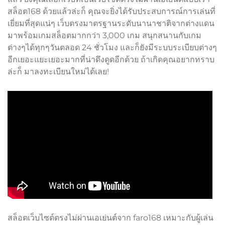
สล็อต168 ด้วยแล้วล่ะก็ คุณจะยิ่งได้รับประสบการณ์การเล่นที่
เยี่ยมที่สุดแน่ๆ เว็บตรงมาตรฐานระดับนานาชาติจากต่างแดน
มาพร้อมเกมสล็อตมากกว่า 3,000 เกม สนุกสนานกับเกม
ต่างๆได้ทุกๆวันตลอด 24 ชั่วโมง และก็ยังมีระบบระเบียบต่างๆ
อีกเยอะแยะเยอะมากที่น่าดึงดูดอีกด้วย ถ้าเกิดคุณอยากทราบ
ล่ะก็ มาลงทะเบียนใหม่ได้เลย!
สล็อตเว็บไซต์ตรงไม่ผ่านเอเย่นต์จาก faro168 เหมาะกับผู้เล่น