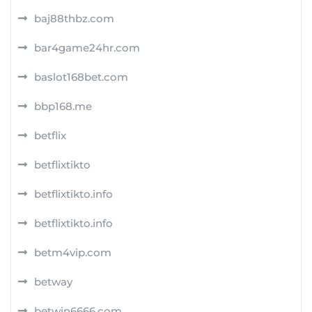
baj88thbz.com
bar4game24hr.com
baslot168bet.com
bbp168.me
betflix
betflixtikto
betflixtikto.info
betflixtikto.info
betm4vip.com
betway
betwin6666.com