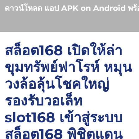
Skip
to
content
สล็อต168 เปิดให้ล่า
ขุมทรัพย์ฟาโรห์ หมุน
วงล้อลุ้นโชคใหญ่
รองรับวอเล็ท
slot168 เข้าสู่ระบบ
สล็อต168 พิชิตแดน