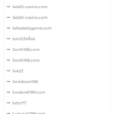
lala55-casino.com
lala55-casino.com
lalikabetsgame.com
lion123สล็อต
lionth168.com
lionth168.com
live22
lockdown168
london6789.com
lotto77
luckycat789.com