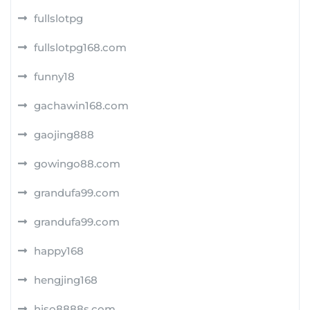
fullslotpg
fullslotpg168.com
funny18
gachawin168.com
gaojing888
gowingo88.com
grandufa99.com
grandufa99.com
happy168
hengjing168
hiso8888s.com