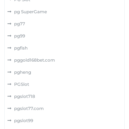
pg SuperGame
pg77
pg99
pgfish
pggold168bet.com
pgheng
PGSlot
pgslot718
pgslot77.com
pgslot99