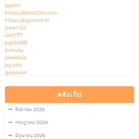
pgslot
https://allbet24hr.win
https://pgslotth.io
joker 123
slot777
pgslot88
betway
jokerasia
pg slot
gogoslot
คลังเก็บ
สิงหาคม 2026
กรกฎาคม 2026
มิถุนายน 2026