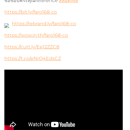
ขอขอบพระคุณreference
สล็อต168
https://bit.ly/faro168-co
https://rebrand.ly/faro168-co
https://wow.in.th/faro168-co
https://cutt.ly/Ee12ZZC8
https://t.co/eNrQ4EdsCZ