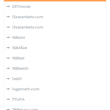
037movie
13satanbets.com
13satanbets.com
168slot
168สล็อต
188bet
188betth
1xbit1
1xgameth.com
77UFA
789pluss.com