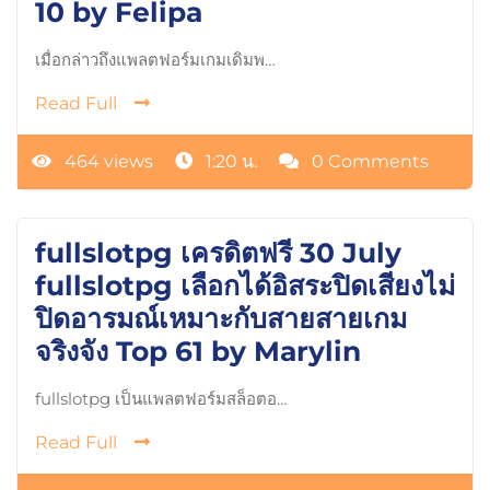
10 by Felipa
เมื่อกล่าวถึงแพลตฟอร์มเกมเดิมพ…
Read Full
464 views
1:20 น.
0 Comments
fullslotpg เครดิตฟรี 30 July
fullslotpg เลือกได้อิสระปิดเสียงไม่
ปิดอารมณ์เหมาะกับสายสายเกม
จริงจัง Top 61 by Marylin
fullslotpg เป็นแพลตฟอร์มสล็อตอ…
Read Full