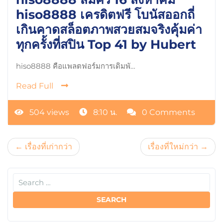
hiso8888 เครดิตฟรี โบนัสออกถี่
เกินคาดสล็อตภาพสวยสมจริงคุ้มค่า
ทุกครั้งที่สปิน Top 41 by Hubert
hiso8888 คือแพลตฟอร์มการเดิมพั…
Read Full
504 views
8:10 น.
0 Comments
แนะแนว
เรื่องที่เก่ากว่า
เรื่องที่ใหม่กว่า
เรื่อง