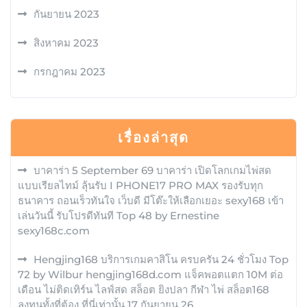
กันยายน 2023
สิงหาคม 2023
กรกฎาคม 2023
เรื่องล่าสุด
บาคาร่า 5 September 69 บาคาร่า เปิดโลกเกมไพ่สด
แบบเรียลไทม์ ลุ้นรับ I PHONE17 PRO MAX รองรับทุก
ธนาคาร ถอนเร็วทันใจ เว็บดี มีโต๊ะให้เลือกเยอะ sexy168 เข้า
เล่นวันนี้ รับโปรดีทันที Top 48 by Ernestine
sexy168c.com
Hengjing168 บริการเกมคาสิโน ครบครัน 24 ชั่วโมง Top
72 by Wilbur hengjing168d.com แจ็คพอตแตก 10M ต่อ
เดือน ไม่ติดเทิร์น ไลฟ์สด สล็อต ยิงปลา กีฬา ไพ่ สล็อต168
ลงทุนทั้งที่ต้อง ที่นี่เท่านั้น 17 กันยายน 26