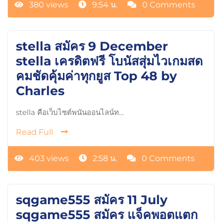
380 views
9:54 น.
0 Comments
stella สมัคร 9 December
stella เครดิตฟรี โบนัสสุ่มไวเกมสด
คมชัดคุ้มค่าทุกยูส Top 48 by
Charles
stella คือเว็บไซต์พนันออนไลน์ท…
Read Full
403 views
2:58 น.
0 Comments
sqgame555 สมัคร 11 July
sqgame555 สมัคร แจ็คพอตแตก