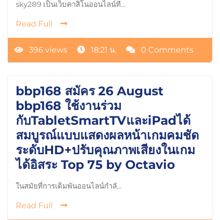
sky289 เป็นเว็บคาสิโนออนไลน์ที…
Read Full
396 views
18:21 น.
0 Comments
bbp168 สมัคร 26 August
bbp168 ใช้งานร่วม
กับTabletSmartTVและiPadได้
สมบูรณ์แบบแสดงผลหน้าเกมคมชัด
ระดับHD+ปรับคุณภาพเสียงในเกม
ได้อิสระ Top 75 by Octavio
ในสมัยที่การเดิมพันออนไลน์กำลั…
Read Full