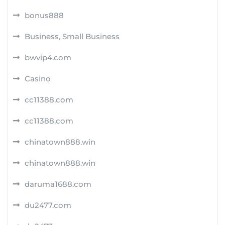
bonus888
Business, Small Business
bwvip4.com
Casino
cc11388.com
cc11388.com
chinatown888.win
chinatown888.win
daruma1688.com
du2477.com