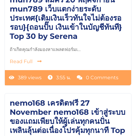
mun789 เว็บแตกง่ายระดับ
ประเทศ{เติมเงินเร็วทันใจไม่ต้องรอ
รอบ}{ถอนปั๊บ เงินเข้าในบัญชีทันที}
Top 30 by Serena
ถ้าเกิดคุณกำลังมองหาแพลตฟอร์มเ…
Read Full
389 views
3:55 น.
0 Comments
nemo168 เครดิตฟรี 27
November nemo168 เข้าสู่ระบบ
ของแถมเพียบให้ผู้เล่นทุกคนปั่น
เพลินลุ้นต่อเนื่องโปรคุ้มทุกนาที Top