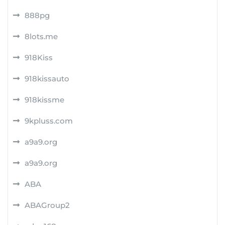
888pg
8lots.me
918Kiss
918kissauto
918kissme
9kpluss.com
a9a9.org
a9a9.org
ABA
ABAGroup2