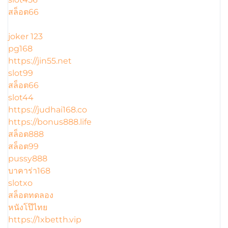
สล็อต66
joker 123
pg168
https://jin55.net
slot99
สล็อต66
slot44
https://judhai168.co
https://bonus888.life
สล็อต888
สล็อต99
pussy888
บาคาร่า168
slotxo
สล็อตทดลอง
หนังโป๊ไทย
https://1xbetth.vip