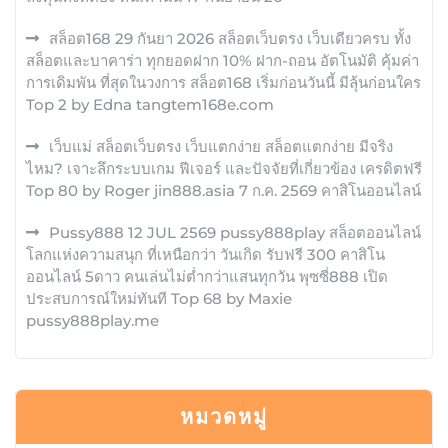
สล็อต168 29 กันยา 2026 สล็อตเว็บตรง เว็บเดียวครบ ทั้ง
สล็อตและบาคาร่า ทุกยอดฝาก 10% ฝาก-ถอน อัตโนมัติ คุ้มค่า
การเดิมพัน ที่สุดในวงการ สล็อต168 เริ่มก่อนวันนี้ มีลุ้นก่อนใคร
Top 2 by Edna tangtem168e.com
เว็บแม่ สล็อตเว็บตรง เว็บแตกง่าย สล็อตแตกง่าย มีจริง
ไหม? เจาะลึกระบบเกม ฟีเจอร์ และปัจจัยที่เกี่ยวข้อง เครดิตฟรี
Top 80 by Roger jin888.asia 7 ก.ค. 2569 คาสิโนออนไลน์
Pussy888 12 JUL 2569 pussy888play สล็อตออนไลน์
โลกแห่งความสนุก ที่เหนือกว่า วันเกิด รับฟรี 300 คาสิโน
ออนไลน์ 5ดาว คนเล่นไม่ต่ำกว่าแสนทุกวัน พุซซี่888 เปิด
ประสบการณ์ใหม่ทันที Top 68 by Maxie
pussy888play.me
หมวดหมู่