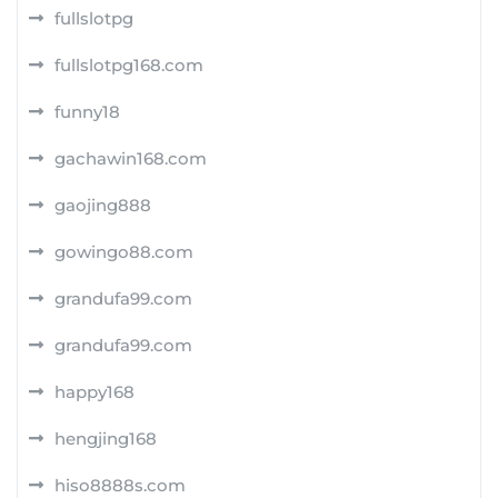
fullslotpg
fullslotpg168.com
funny18
gachawin168.com
gaojing888
gowingo88.com
grandufa99.com
grandufa99.com
happy168
hengjing168
hiso8888s.com