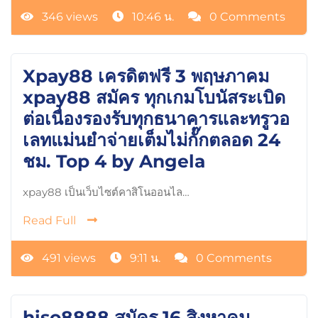
346 views
10:46 น.
0 Comments
Xpay88 เครดิตฟรี 3 พฤษภาคม
xpay88 สมัคร ทุกเกมโบนัสระเบิด
ต่อเนื่องรองรับทุกธนาคารและทรูวอ
เลทแม่นยำจ่ายเต็มไม่กั๊กตลอด 24
ชม. Top 4 by Angela
xpay88 เป็นเว็บไซต์คาสิโนออนไล…
Read Full
491 views
9:11 น.
0 Comments
hiso8888 สมัคร 16 สิงหาคม