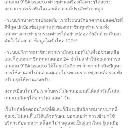
เล่นเกม 918kissauto ต่างๆผ่านเครื่องมือต่างๆได้อย่าง
สะดวก รวดเร็วทันใจ และมีความมีประสิทธิภาพสูง
• ระบบรักษาความปลอดภัย: เรามีระบบรักษาความปลอดภัยที่
ดีที่สุด ปกป้องข้อมูลส่วนตัวของสมาชิกทุกท่าน รวมทั้ง
แนวทางการทำธุรกรรมต่างๆได้อย่างปลอดภัยอีกด้วย มั่นอก
มั่นใจได้เลยว่า ข้อมูลไม่รั่วไหล 100%
• ระบบบริการสมาชิก: พวกเรามีกลุ่มแอดไม่นที่รอช่วยเหลือ
และก็ดูแลสมาชิกทุกคนตลอด 24 ชั่วโมง ทำให้คุณสามารถ
เล่นเกม 918kissauto ได้โดยสวัสดิภาพ ถ้าหากกำเนิดปัญหา
การใช้งานอะไรก็แล้วแต่แอดไม่นของเราจะช่วยเหลือรวมทั้ง
ปรับปรุงให้ท่านเองครับ
ลงทะเบียนใหม่กับเราเว็บตรงไม่ผ่านเอเย่นต์ได้แล้ววันนี้ เล่น
เกมแบบฟินๆได้ทุกๆวันตลอด 1 วัน
เว็บไซต์สล็อตออนไลน์ที่ดีและก็มีประสิทธิภาพมากขนาดนี้
คุณจะไม่เล่นก็ไม่ได้แล้วครับผม บอกเลยว่า การเข้ามาใช้
บริการกับพวกเรา สล็อต ไม่ว่าคุณจะเป็นผู้เล่นใหม่ ผู้เล่นมือ