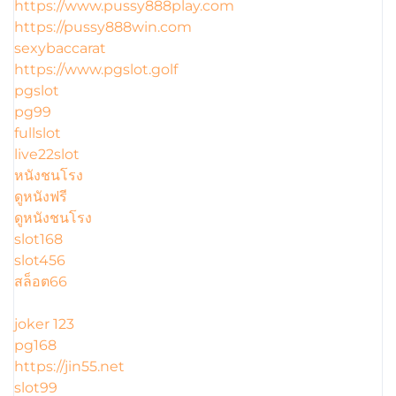
https://www.pussy888play.com
https://pussy888win.com
sexybaccarat
https://www.pgslot.golf
pgslot
pg99
fullslot
live22slot
หนังชนโรง
ดูหนังฟรี
ดูหนังชนโรง
slot168
slot456
สล็อต66
joker 123
pg168
https://jin55.net
slot99