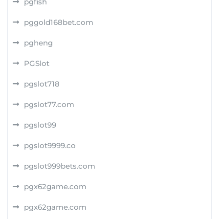
pgfish
pggold168bet.com
pgheng
PGSlot
pgslot718
pgslot77.com
pgslot99
pgslot9999.co
pgslot999bets.com
pgx62game.com
pgx62game.com