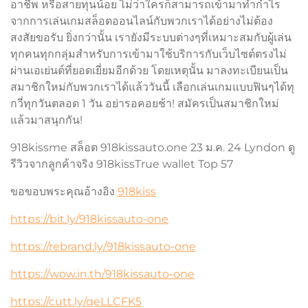
อาชีพ หรือสายทุนน้อย ไม่ว่าใครก็สามารถเข้ามาทำกำไร
จากการเล่นเกมสล็อตออนไลน์กับพวกเราได้อย่างไม่ต้อง
สงสัยขอรับ ยิ่งกว่านั้น เรายังมีระบบต่างๆที่เหมาะสมกับผู้เล่น
ทุกคนทุกกลุ่มสำหรับการเข้ามาใช้บริการกับเว็บไซต์ตรงไม่
ผ่านเอเย่นต์ที่ยอดเยี่ยมอีกด้วย โดยเหตุนั้น มาลงทะเบียนเป็น
สมาชิกใหม่กับพวกเราได้แล้ววันนี้ เลือกเล่นเกมแบบฟินๆได้ทุ
กวี่ทุกวันตลอด 1 วัน อย่ารอคอยช้า! สมัครเป็นสมาชิกใหม่
แล้วมาสนุกกัน!
918kissme สล็อต 918kissauto.one 23 ม.ค. 24 Lyndon ดู
รีวิวจากลูกค้าจริง 918kissTrue wallet Top 57
ขอขอบพระคุณอ้างอิง
918kiss
https://bit.ly/918kissauto-one
https://rebrand.ly/918kissauto-one
https://wow.in.th/918kissauto-one
https://cutt.ly/qeLLCFK5