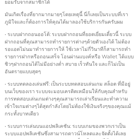
ยอมรับจากสมาชิกได้
มันเกิดเรื่องที่ยากมากมายๆโดยเหตุนี้ นี่ก็เลยเป็นระบบที่เรา
ภูมิใจและก็ต้องการให้คุณได้มาลองใช้บริการกันครับผม
• ระบบฝากถอนออโต้: ระบบฝากถอนที่ยอดเยี่ยมเดี๋ยวนี้ ระบบ
ฝากถอนที่คุณสามารถทำรายการต่างๆด้วยตัวเองได้ ไม่ต้อง
รอแอดไม่นมาทำรายการให้ ใช้เวลาไม่กี่วินาทีก็สามารถทำ
รายการฝากหรือถอนเสร็จ โอนผ่านแบงค์หรือ Wallet ได้แบบ
ชิวๆฝากถอนได้ไม่มีอย่างต่ำ สบาย เร็วทันใจ และก็ไม่เป็น
อันตรายแบบสุดๆ
• ระบบทดลองเล่นฟรี: เป็นระบบทดสอบเล่นเกม สล็อต ที่มีอยู่
บนเว็บของเรา ระบบจะมอบเครดิตเหมือนให้กับคุณสำหรับ
การทดสอบเล่นเกมต่างๆคุณสามารถเล่าเรียนและทำความ
เข้าใจเกมต่างๆได้สุดกำลังโดยไม่ต้องใช้เงินจริงๆของคุณแม้
กระทั้งบาทเดียว
• ระบบการเล่นบนแอปพลิเคชัน: ระบบเกมของพวกเราเป็น
ระบบแอปพลิเคชันซึ่งสามารถดาวน์โหลดและจัดตั้งได้เลย