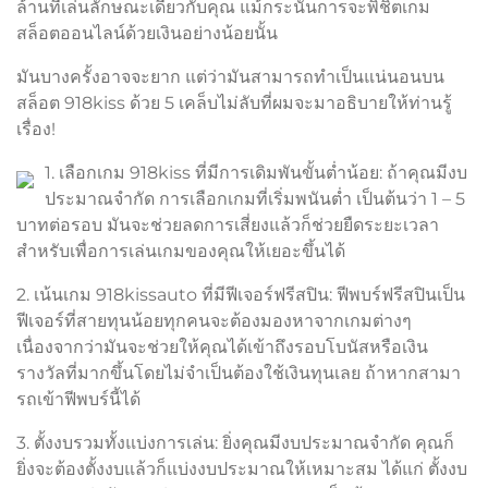
ล้านที่เล่นลักษณะเดียวกับคุณ แม้กระนั้นการจะพิชิตเกม
สล็อตออนไลน์ด้วยเงินอย่างน้อยนั้น
มันบางครั้งอาจจะยาก แต่ว่ามันสามารถทำเป็นแน่นอนบน
สล็อต 918kiss ด้วย 5 เคล็บไม่ลับที่ผมจะมาอธิบายให้ท่านรู้
เรื่อง!
1. เลือกเกม 918kiss ที่มีการเดิมพันขั้นต่ำน้อย: ถ้าคุณมีงบ
ประมาณจำกัด การเลือกเกมที่เริ่มพนันต่ำ เป็นต้นว่า 1 – 5
บาทต่อรอบ มันจะช่วยลดการเสี่ยงแล้วก็ช่วยยืดระยะเวลา
สำหรับเพื่อการเล่นเกมของคุณให้เยอะขึ้นได้
2. เน้นเกม 918kissauto ที่มีฟีเจอร์ฟรีสปิน: ฟีพบร์ฟรีสปินเป็น
ฟีเจอร์ที่สายทุนน้อยทุกคนจะต้องมองหาจากเกมต่างๆ
เนื่องจากว่ามันจะช่วยให้คุณได้เข้าถึงรอบโบนัสหรือเงิน
รางวัลที่มากขึ้นโดยไม่จำเป็นต้องใช้เงินทุนเลย ถ้าหากสามา
รถเข้าฟีพบร์นี้ได้
3. ตั้งงบรวมทั้งแบ่งการเล่น: ยิ่งคุณมีงบประมาณจำกัด คุณก็
ยิ่งจะต้องตั้งงบแล้วก็แบ่งงบประมาณให้เหมาะสม ได้แก่ ตั้งงบ