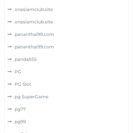
onesiamclub.site
onesiamclub.site
pananthai99.com
pananthai99.com
panda555
PG
PG Slot
pg SuperGame
pg77
pg99