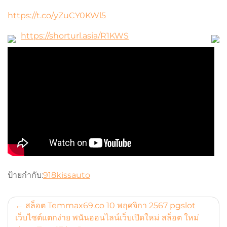
https://t.co/yZuCY0KWl5
https://shorturl.asia/R1KWS
ป้ายกำกับ:
918kissauto
แนะแนว
สล็อต Temmax69.co 10 พฤศจิกา 2567 pgslot
เว็บไซต์แตกง่าย พนันออนไลน์เว็บเปิดใหม่ สล็อต ใหม่
เรื่อง