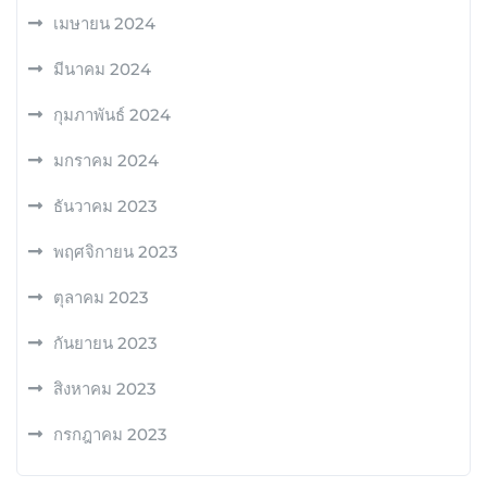
เมษายน 2024
มีนาคม 2024
กุมภาพันธ์ 2024
มกราคม 2024
ธันวาคม 2023
พฤศจิกายน 2023
ตุลาคม 2023
กันยายน 2023
สิงหาคม 2023
กรกฎาคม 2023