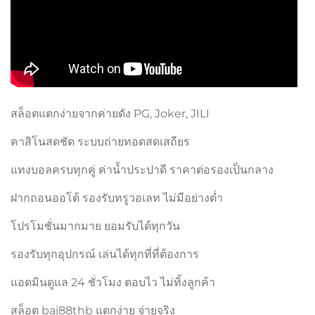
สล็อตแตกง่ายจากค่ายดัง PG, Joker, JILI
คาสิโนสดชัด ระบบถ่ายทอดสดเสถียร
แทงบอลครบทุกคู่ ค่าน้ำประปาดี ราคาต่อรองเป็นกลาง
ฝากถอนออโต้ รองรับทรูวอเลท ไม่มีอย่างต่ำ
โปรโมชั่นมากมาย ยอมรับได้ทุกวัน
รองรับทุกอุปกรณ์ เล่นได้ทุกที่ที่ต้องการ
แอดมินดูแล 24 ชั่วโมง ตอบไว ไม่ทิ้งลูกค้า
สล็อต baj88thb แตกง่าย จ่ายจริง