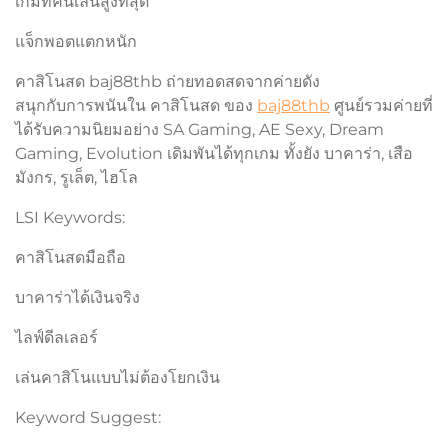
เกมที่คนเล่นสูงที่สุด
แจ็กพอตแตกหนัก
คาสิโนสด baj88thb ถ่ายทอดสดจากค่ายดัง
สนุกกับการพนันใน คาสิโนสด ของ
baj88thb
ศูนย์รวมค่ายที่
ได้รับความนิยมอย่าง SA Gaming, AE Sexy, Dream
Gaming, Evolution เดิมพันได้ทุกเกม ทั้งยัง บาคาร่า, เสือ
มังกร, รูเล็ต, ไฮโล
LSI Keywords:
คาสิโนสดมือถือ
บาคาร่าได้เงินจริง
ไลฟ์ดีลเลอร์
เล่นคาสิโนแบบไม่ต้องโยกเงิน
Keyword Suggest: