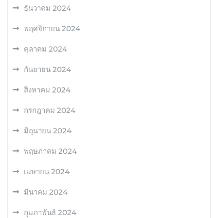
ธันวาคม 2024
พฤศจิกายน 2024
ตุลาคม 2024
กันยายน 2024
สิงหาคม 2024
กรกฎาคม 2024
มิถุนายน 2024
พฤษภาคม 2024
เมษายน 2024
มีนาคม 2024
กุมภาพันธ์ 2024