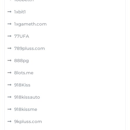
1xbit1
1xgameth.com
77UFA
789pluss.com
888pg
8lots.me
918Kiss
918kissauto
918kissme
9kpluss.com