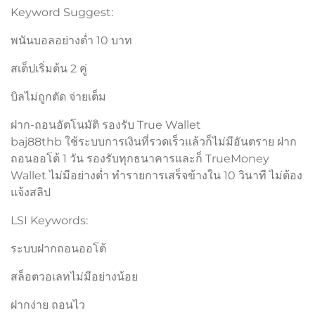
Keyword Suggest:
พนันบอลอย่างต่ำ 10 บาท
สเต็ปเริ่มต้น 2 คู่
บิลไม่ถูกตัด จ่ายเต็ม
ฝาก-ถอนอัตโนมัติ รองรับ True Wallet
baj88thb ใช้ระบบการเงินที่รวดเร็วแล้วก็ไม่มีอันตราย ฝาก
ถอนออโต้ 1 วัน รองรับทุกธนาคารและก็ TrueMoney
Wallet ไม่มีอย่างต่ำ ทำรายการเสร็จข้างใน 10 วินาที ไม่ต้อง
แจ้งสลิป
LSI Keywords:
ระบบฝากถอนออโต้
สล็อตวอเลทไม่มีอย่างน้อย
ฝากง่าย ถอนไว