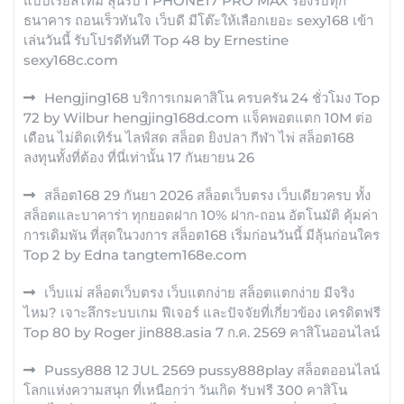
แบบเรียลไทม์ ลุ้นรับ I PHONE17 PRO MAX รองรับทุก
ธนาคาร ถอนเร็วทันใจ เว็บดี มีโต๊ะให้เลือกเยอะ sexy168 เข้า
เล่นวันนี้ รับโปรดีทันที Top 48 by Ernestine
sexy168c.com
Hengjing168 บริการเกมคาสิโน ครบครัน 24 ชั่วโมง Top
72 by Wilbur hengjing168d.com แจ็คพอตแตก 10M ต่อ
เดือน ไม่ติดเทิร์น ไลฟ์สด สล็อต ยิงปลา กีฬา ไพ่ สล็อต168
ลงทุนทั้งที่ต้อง ที่นี่เท่านั้น 17 กันยายน 26
สล็อต168 29 กันยา 2026 สล็อตเว็บตรง เว็บเดียวครบ ทั้ง
สล็อตและบาคาร่า ทุกยอดฝาก 10% ฝาก-ถอน อัตโนมัติ คุ้มค่า
การเดิมพัน ที่สุดในวงการ สล็อต168 เริ่มก่อนวันนี้ มีลุ้นก่อนใคร
Top 2 by Edna tangtem168e.com
เว็บแม่ สล็อตเว็บตรง เว็บแตกง่าย สล็อตแตกง่าย มีจริง
ไหม? เจาะลึกระบบเกม ฟีเจอร์ และปัจจัยที่เกี่ยวข้อง เครดิตฟรี
Top 80 by Roger jin888.asia 7 ก.ค. 2569 คาสิโนออนไลน์
Pussy888 12 JUL 2569 pussy888play สล็อตออนไลน์
โลกแห่งความสนุก ที่เหนือกว่า วันเกิด รับฟรี 300 คาสิโน