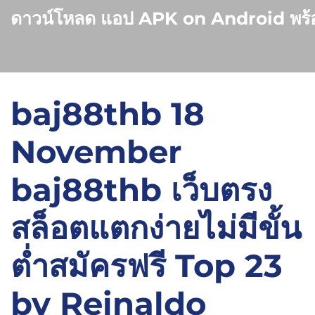
Skip
to
content
baj88thb 18
November
baj88thb เว็บตรง
สล็อตแตกง่ายไม่มีขั้น
ต่ำสมัครฟรี Top 23
by Reinaldo