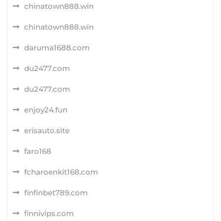
chinatown888.win
chinatown888.win
daruma1688.com
du2477.com
du2477.com
enjoy24.fun
erisauto.site
faro168
fcharoenkit168.com
finfinbet789.com
finnivips.com