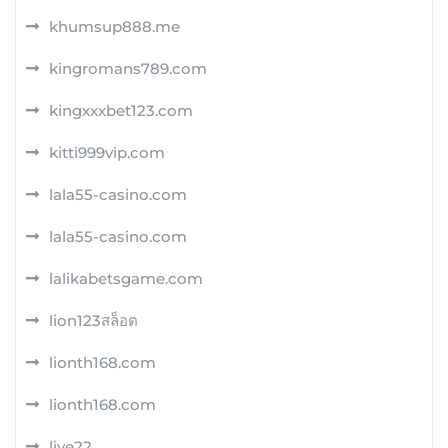
khumsup888.me
kingromans789.com
kingxxxbet123.com
kitti999vip.com
lala55-casino.com
lala55-casino.com
lalikabetsgame.com
lion123สล็อต
lionth168.com
lionth168.com
live22