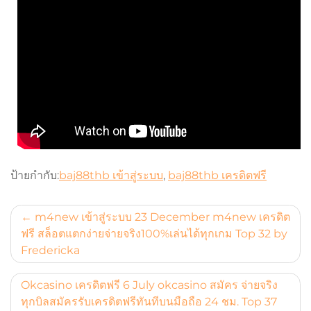
ป้ายกำกับ:
baj88thb เข้าสู่ระบบ
,
baj88thb เครดิตฟรี
แนะแนว
m4new เข้าสู่ระบบ 23 December m4new เครดิต
ฟรี สล็อตแตกง่ายจ่ายจริง100%เล่นได้ทุกเกม Top 32 by
เรื่อง
Fredericka
Okcasino เครดิตฟรี 6 July okcasino สมัคร จ่ายจริง
ทุกบิลสมัครรับเครดิตฟรีทันทีบนมือถือ 24 ชม. Top 37