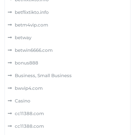
betflixtikto.info
betm4vip.com
betway
betwin6666.com
bonus888
Business, Small Business
bwvip4.com
Casino
cc11388.com
cc11388.com