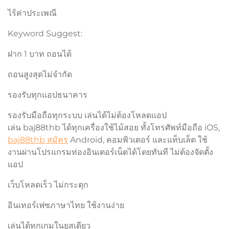
ไร้ค่าประเพณี
Keyword Suggest:
ฝาก 1 บาท ถอนได้
ถอนสูงสุดไม่จำกัด
รองรับทุกแอปธนาคาร
รองรับมือถือทุกระบบ เล่นได้ไม่ต้องโหลดแอป
เล่น baj88thb ได้ทุกเครื่องใช้ไม้สอย ทั้งโทรศัพท์มือถือ iOS,
baj88thb สมัคร
Android, คอมพิวเตอร์ และแท็บเล็ต ใช้
งานผ่านโปรแกรมท่องอินเตอร์เน็ตได้โดยทันที ไม่ต้องจัดตั้ง
แอป
เว็บโหลดเร็ว ไม่กระตุก
อินเทอร์เฟซภาษาไทย ใช้งานง่าย
เล่นได้ทุกเกมในยูสเดียว