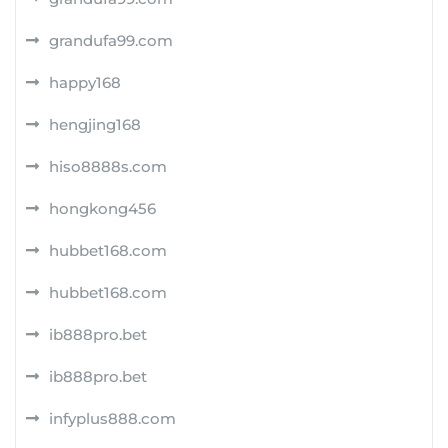
grandufa99.com
happy168
hengjing168
hiso8888s.com
hongkong456
hubbet168.com
hubbet168.com
ib888pro.bet
ib888pro.bet
infyplus888.com